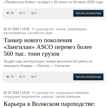
«Профессор Бойко» пройдет с 30 июня по 24 июля 2026 года.
66
0
0
Читать полностью
02.07.2026 | 14:56 //
судоходство
,
танкер
,
азербайджан
,
грузоперевозки
,
каспийское море
Танкер нового поколения
«Зангилан» ASCO перевез более
560 тыс. тонн грузов
За два года эксплуатации танкер выполнил 83 рейса по
маршруту Аладжа — Киянлы — Сангачал.
79
0
0
Читать полностью
02.07.2026 | 14:24 //
судоходство
,
судоходные компании
,
сотрудники предприятия
,
карьера
,
третий помощник
Карьера в Волжском пароходстве: