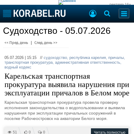
реклама 16+
Судостроение
Судоходство - 05.07.2026
Судоходство
Судоремонт
События
<< Пред. день
|
След. день >>
Пресс-релизы
Порты
Рыболовство
05.07.2026 | 15:15 //
судоходство
,
республика карелия
,
причалы
,
ВМФ
транспортная прокуратура
,
административная ответственность
,
Образование
водный кодекс
Яхты и катера
Карельская транспортная
Еще
прокуратура выявила нарушения при
Судостроение
Торговая площадка
эксплуатации причалов в Белом море
Пульс
Доска объявлений
Карельская транспортная прокуратура провела проверку
Новости
Продажа флота
исполнения законодательства о водопользовании и выявила
Компании
Оборудование
нарушения при эксплуатации причальных сооружений в
Репутация
Изделия
поселке Рабочеостровск на акватории Белого моря.
Работа
Материалы
Крюинг
Услуги
51
0
0
Читать полностью