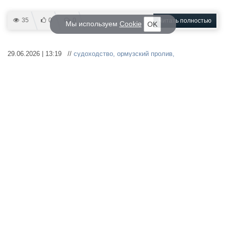
35
0
0
Читать полностью
Мы используем
Cookie
OK
29.06.2026 | 13:19 //
судоходство
,
ормузский пролив
,
грузоперевозки
,
безопасность судоходства
Более 120 судов прошли через
Ормузский пролив за четыре дня
— СМИ
Число судов, прошедших через
пролив за это время
сопоставимо с количеством судов, проходивших через него за
один день до эскалации в регионе.
59
0
0
Читать полностью
29.06.2026 | 12:16 //
судоходство
,
северный завоз
,
грузоперевозки
,
продовольствие
,
чукотка