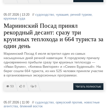
Журнал
Реклама
05.07.2026 | 13:20 //
судоходство
,
чувашия
,
речной туризм
,
круизные суда
Мариинский Посад принял
Конференции
Флот
Выставки и семинары
Галерея флота
рекордный десант: сразу три
Личности
Форум
круизных теплохода и 664 туриста за
Словарь
Отзывы
один день
Все службы
Мариинский Посад 4 июля встретил один из самых
насыщенных дней речной навигации. К городскому причалу
одновременно прибыли сразу три круизных теплохода —
«Иван Бунин», «Княжна Виктория» и «Семен Буденный». На
берег сошли 664 туриста, из них 525 человек приняли участие
в организованных экскурсионных программах.
53
0
0
Читать полностью
05.07.2026 | 11:00 //
судоходство
,
ормузский пролив
,
новостные
агентства
,
ближний восток