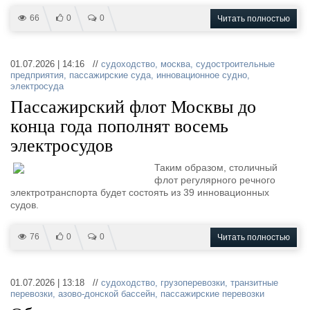
66
0
0
Читать полностью
01.07.2026 | 14:16 //
судоходство
,
москва
,
судостроительные
предприятия
,
пассажирские суда
,
инновационное судно
,
электросуда
Пассажирский флот Москвы до
конца года пополнят восемь
электросудов
Таким образом, столичный
флот регулярного речного
электротранспорта будет состоять из 39 инновационных
судов.
76
0
0
Читать полностью
01.07.2026 | 13:18 //
судоходство
,
грузоперевозки
,
транзитные
перевозки
,
азово-донской бассейн
,
пассажирские перевозки