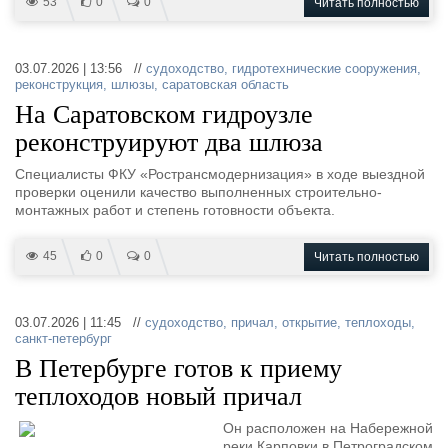
53
0
0
Читать полностью
03.07.2026 | 13:56 //
судоходство
,
гидротехнические сооружения
,
реконструкция
,
шлюзы
,
саратовская область
На Саратовском гидроузле
реконструируют два шлюза
Специалисты ФКУ «Ространсмодернизация» в ходе выездной
проверки оценили качество выполненных строительно-
монтажных работ и степень готовности объекта.
45
0
0
Читать полностью
03.07.2026 | 11:45 //
судоходство
,
причал
,
открытие
,
теплоходы
,
санкт-петербург
В Петербурге готов к приему
теплоходов новый причал
Он расположен на Набережной
реки Карповки в Петроградском