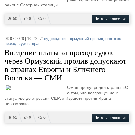
районе Северной столицы.
50
0
0
Читать полностью
03.07.2026 | 10:29 //
судоходство
,
ормузский пролив
,
плата за
проход судов
,
иран
Введение платы за проход судов
через Ормузский пролив допускают
в странах Европы и Ближнего
Востока — СМИ
Оман предупредил страны ЕС
о том, что возвращение к
статус-кво до агрессии США и Израиля против Ирана
невозможно.
51
0
0
Читать полностью