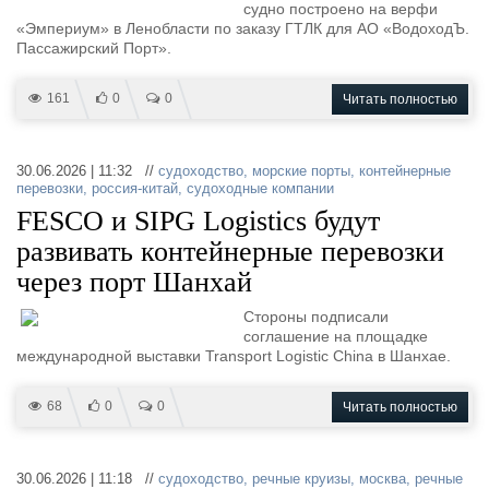
судно построено на верфи
«Эмпериум» в Ленобласти по заказу ГТЛК для АО «ВодоходЪ.
Пассажирский Порт».
161
0
0
Читать полностью
30.06.2026 | 11:32 //
судоходство
,
морские порты
,
контейнерные
перевозки
,
россия-китай
,
судоходные компании
FESCO и SIPG Logistics будут
развивать контейнерные перевозки
через порт Шанхай
Стороны подписали
соглашение на площадке
международной выставки Transport Logistic China в Шанхае.
68
0
0
Читать полностью
30.06.2026 | 11:18 //
судоходство
,
речные круизы
,
москва
,
речные