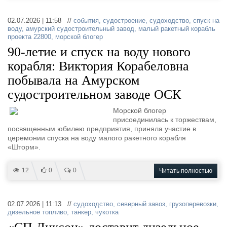
02.07.2026 | 11:58 //
события
,
судостроение
,
судоходство
,
спуск на
воду
,
амурский судостроительный завод
,
малый ракетный корабль
проекта 22800
,
морской блогер
90-летие и спуск на воду нового
корабля: Виктория Корабеловна
побывала на Амурском
судостроительном заводе ОСК
Морской блогер
присоединилась к торжествам,
посвященным юбилею предприятия, приняла участие в
церемонии спуска на воду малого ракетного корабля
«Шторм».
12
0
0
Читать полностью
02.07.2026 | 11:13 //
судоходство
,
северный завоз
,
грузоперевозки
,
дизельное топливо
,
танкер
,
чукотка