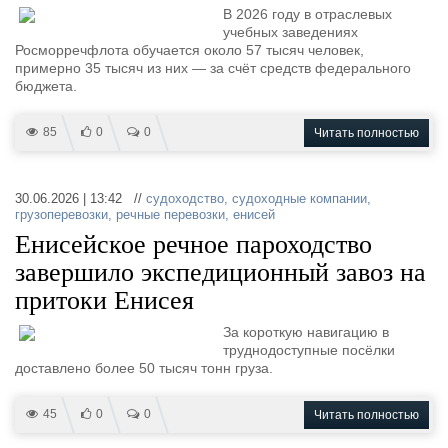
В 2026 году в отраслевых
учебных заведениях
Росморречфлота обучается около 57 тысяч человек,
примерно 35 тысяч из них — за счёт средств федерального
бюджета.
85
0
0
Читать полностью
30.06.2026 | 13:42 //
судоходство
,
судоходные компании
,
грузоперевозки
,
речные перевозки
,
енисей
Енисейское речное пароходство
завершило экспедиционный завоз на
притоки Енисея
За короткую навигацию в
труднодоступные посёлки
доставлено более 50 тысяч тонн груза.
45
0
0
Читать полностью