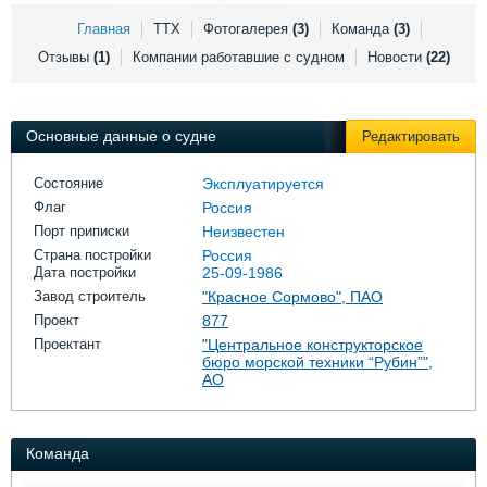
Выставки и семинары
Галерея флота
Главная
ТТХ
Фотогалерея
(3)
Команда
(3)
Личности
Форум
Отзывы
(1)
Компании работавшие с судном
Новости
(22)
Словарь
Отзывы
Все службы
Основные данные о судне
Редактировать
Состояние
Эксплуатируется
Флаг
Россия
Порт приписки
Неизвестен
Страна постройки
Россия
Дата постройки
25-09-1986
Завод строитель
"Красное Сормово", ПАО
Проект
877
Проектант
"Центральное конструкторское
бюро морской техники “Рубин”",
АО
Команда