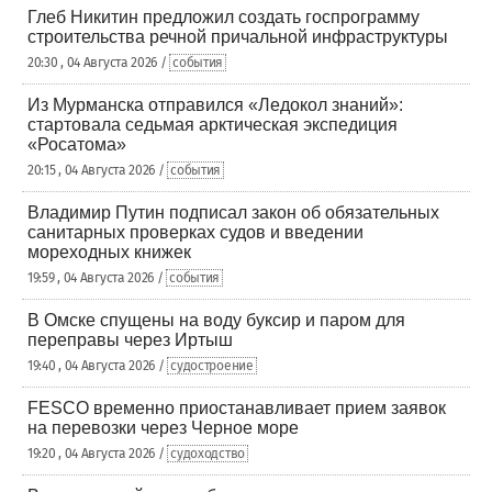
Глеб Никитин предложил создать госпрограмму
строительства речной причальной инфраструктуры
20:30 , 04 Августа 2026 /
события
Из Мурманска отправился «Ледокол знаний»:
стартовала седьмая арктическая экспедиция
«Росатома»
20:15 , 04 Августа 2026 /
события
Владимир Путин подписал закон об обязательных
санитарных проверках судов и введении
мореходных книжек
19:59 , 04 Августа 2026 /
события
В Омске спущены на воду буксир и паром для
переправы через Иртыш
19:40 , 04 Августа 2026 /
судостроение
FESCO временно приостанавливает прием заявок
на перевозки через Черное море
19:20 , 04 Августа 2026 /
судоходство