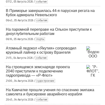
07:12 , 05 Августа 2026 /
события
В Приморье завершилась 44-я парусная регата на
Кубок адмирала Невельского
06:43 , 05 Августа 2026 /
события
На паромной переправе на Ольхон приступили к
дноуглубительным работам
06:16 , 05 Августа 2026 /
порты
Атомный ледокол «Якутия» сопроводил
круизный лайнер к острову Врангеля
21:15 , 04 Августа 2026 /
события
На строящемся земснаряде проекта
2040 приступили к подключению
гидропривода — «Р-Флот»
21:00 , 04 Августа 2026 /
судостроение
На Камчатке прошли учения по спасению экипажа
самолета и буксировке аварийного корабля
20:45 , 04 Августа 2026 /
события