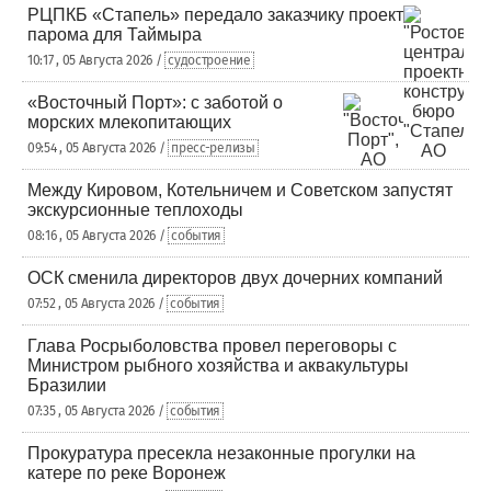
РЦПКБ «Стапель» передало заказчику проект
парома для Таймыра
10:17 , 05 Августа 2026 /
судостроение
«Восточный Порт»: с заботой о
морских млекопитающих
09:54 , 05 Августа 2026 /
пресс-релизы
Между Кировом, Котельничем и Советском запустят
экскурсионные теплоходы
08:16 , 05 Августа 2026 /
события
ОСК сменила директоров двух дочерних компаний
07:52 , 05 Августа 2026 /
события
Глава Росрыболовства провел переговоры с
Министром рыбного хозяйства и аквакультуры
Бразилии
07:35 , 05 Августа 2026 /
события
Прокуратура пресекла незаконные прогулки на
катере по реке Воронеж