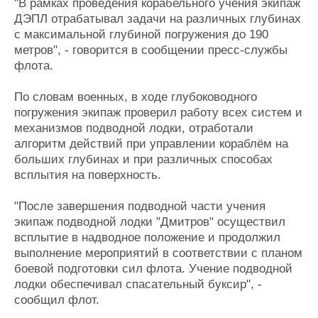
"В рамках проведения корабельного учения экипаж
Журнал
ДЭПЛ отрабатывал задачи на различных глубинах
Реклама
с максимальной глубиной погружения до 190
метров", - говорится в сообщении пресс-службы
флота.
Конференции
Флот
Выставки и семинары
Галерея флота
По словам военных, в ходе глубоководного
Личности
Форум
погружения экипаж проверил работу всех систем и
Словарь
Отзывы
механизмов подводной лодки, отработали
Все службы
алгоритм действий при управлении кораблём на
больших глубинах и при различных способах
всплытия на поверхность.
"После завершения подводной части учения
экипаж подводной лодки "Дмитров" осуществил
всплытие в надводное положение и продолжил
выполнение мероприятий в соответствии с планом
боевой подготовки сил флота. Учение подводной
лодки обеспечивал спасательный буксир", -
сообщил флот.