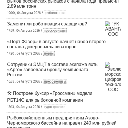
Вылов российских рыбаков с начала года превысил
2,89 млн тонн
19:00 , 04 Августа 2026 /
рыболовство
Заменит ли роботизация сварщиков?
17:59 , 04 Августа 2026 /
пресс-релизы
«Порт Фавор» в августе начнет набор второго
состава докеров-механизаторов
17:20 , 04 Августа 2026 /
порты
Сотрудники ЭМЦТ в составе экипажа яхты
«Арго» завоевали бронзу чемпионата
России
16:33 , 04 Августа 2026 /
пресс-релизы
🛠️ Построен буксир «Гроссман» модели
РБТ14С для рыболовной компании
13:13 , 04 Августа 2026 /
судостроение
Рыбохозяйственным предприятиям Азово-
Черноморского бассейна направят 240 млн рублей