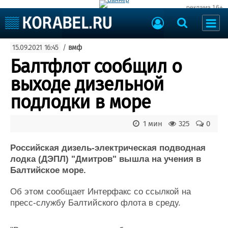
реклама 16+
Судостроение
15.09.2021 16:45
/
вмф
Судоходство
Судоремонт
Балтфлот сообщил о
События
Пресс-релизы
выходе дизельной
Порты
Рыболовство
подлодки в море
ВМФ
Образование
Яхты и катера
1 мин
325
0
Еще
Российская дизель-электрическая подводная
Судостроение
Торговая площадка
лодка (ДЭПЛ) "Дмитров" вышла на учения в
Пульс
Доска объявлений
Балтийское море.
Новости
Продажа флота
Компании
Оборудование
Об этом сообщает Интерфакс со ссылкой на
Репутация
Изделия
пресс-службу Балтийского флота в среду.
Работа
Материалы
Крюинг
Услуги