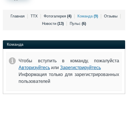
Выставки и семинары
Галерея флота
Личности
Форум
Словарь
Отзывы
Главная
ТТХ
Фотогалерея
(4)
Команда
(9)
Отзывы
Все службы
Новости
(13)
Пульс
(6)
Команда
Чтобы вступить в команду, пожалуйста
Авторизуйтесь
или
Зарегистрируйтесь
Информация только для зарегистрированных
пользователей