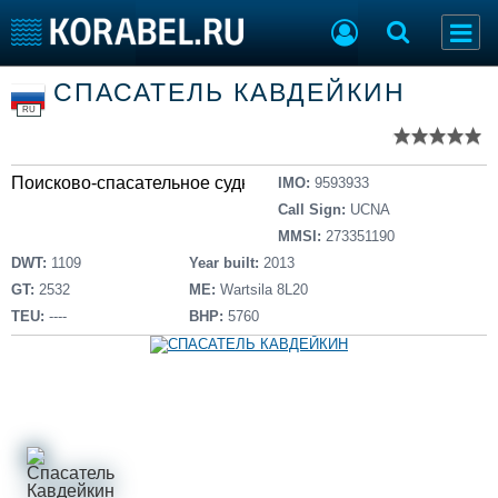
Список судов
СПАСАТЕЛЬ КАВДЕЙКИН
Тип судна
Добавить судно
RU
Добавить проект
Последние 100
Поисково-спасательное судно
IMO:
9593933
Судостроение
Торговая площадка
Call Sign:
UCNA
Пульс
Доска объявлений
MMSI:
273351190
Новости
Продажа флота
DWT:
1109
Year built:
2013
Компании
Оборудование
GT:
2532
ME:
Wartsila 8L20
Репутация
Изделия
TEU:
----
BHP:
5760
Работа
Материалы
Крюинг
Услуги
Журнал
Реклама
Конференции
Флот