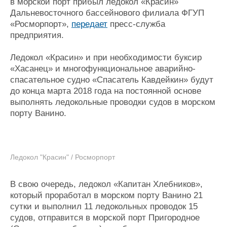
в морской порт прибыл ледокол «Красин»
Журнал
Дальневосточного бассейнового филиала ФГУП
Реклама
«Росморпорт»,
передает
пресс-служба
предприятия.
Конференции
Флот
Ледокол «Красин» и при необходимости буксир
Выставки и семинары
Галерея флота
«Хасанец» и многофункциональное аварийно-
Личности
Форум
спасательное судно «Спасатель Кавдейкин» будут
Словарь
Отзывы
до конца марта 2018 года на постоянной основе
Все службы
выполнять ледокольные проводки судов в морском
порту Ванино.
Ледокол "Красин" / Росморпорт
В свою очередь, ледокол «Капитан Хлебников»,
который проработал в морском порту Ванино 21
сутки и выполнил 11 ледокольных проводок 15
судов, отправится в морской порт Пригородное