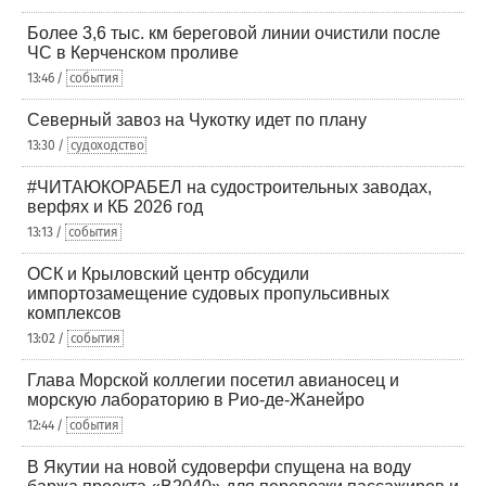
Более 3,6 тыс. км береговой линии очистили после
ЧС в Керченском проливе
13:46 /
события
Северный завоз на Чукотку идет по плану
13:30 /
судоходство
#ЧИТАЮКОРАБЕЛ на судостроительных заводах,
верфях и КБ 2026 год
13:13 /
события
ОСК и Крыловский центр обсудили
импортозамещение судовых пропульсивных
комплексов
13:02 /
события
Глава Морской коллегии посетил авианосец и
морскую лабораторию в Рио-де-Жанейро
12:44 /
события
В Якутии на новой судоверфи спущена на воду