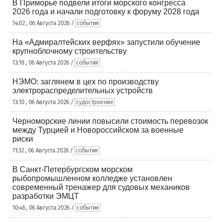
В Приморье подвели итоги морского конгресса
2026 года и начали подготовку к форуму 2028 года
14:02 , 06 Августа 2026 /
события
На «Адмиралтейских верфях» запустили обучение
крупноблочному строительству
13:18 , 06 Августа 2026 /
события
НЭМО: заглянем в цех по производству
электрораспределительных устройств
13:10 , 06 Августа 2026 /
судостроение
Черноморские линии повысили стоимость перевозок
между Турцией и Новороссийском за военные
риски
11:32 , 06 Августа 2026 /
события
В Санкт-Петербургском морском
рыбопромышленном колледже установлен
современный тренажер для судовых механиков
разработки ЭМЦТ
10:46 , 06 Августа 2026 /
события