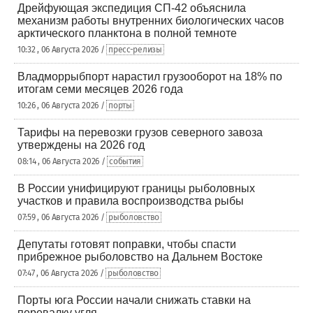
Дрейфующая экспедиция СП-42 объяснила
механизм работы внутренних биологических часов
арктического планктона в полной темноте
10:32 , 06 Августа 2026 /
пресс-релизы
Владморрыбпорт нарастил грузооборот на 18% по
итогам семи месяцев 2026 года
10:26 , 06 Августа 2026 /
порты
Тарифы на перевозки грузов северного завоза
утверждены на 2026 год
08:14 , 06 Августа 2026 /
события
В России унифицируют границы рыболовных
участков и правила воспроизводства рыбы
07:59 , 06 Августа 2026 /
рыболовство
Депутаты готовят поправки, чтобы спасти
прибрежное рыболовство на Дальнем Востоке
07:47 , 06 Августа 2026 /
рыболовство
Порты юга России начали снижать ставки на
перевалку угля