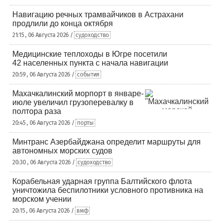
Навигацию речных трамвайчиков в Астрахани
продлили до конца октября
21:15 , 06 Августа 2026 /
судоходство
Медицинские теплоходы в Югре посетили
42 населенных пункта с начала навигации
20:59 , 06 Августа 2026 /
события
Махачкалинский морпорт в январе-
июле увеличил грузоперевалку в
полтора раза
20:45 , 06 Августа 2026 /
порты
Минтранс Азербайджана определит маршруты для
автономных морских судов
20:30 , 06 Августа 2026 /
судоходство
Корабельная ударная группа Балтийского флота
уничтожила беспилотники условного противника на
морском учении
20:15 , 06 Августа 2026 /
вмф