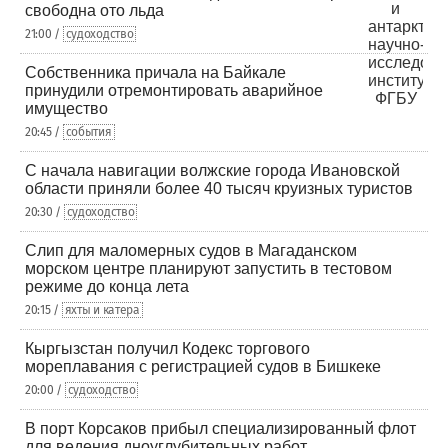
свободна ото льда
21:00 /
судоходство
Собственника причала на Байкале
принудили отремонтировать аварийное
имущество
20:45 /
события
С начала навигации волжские города Ивановской
области приняли более 40 тысяч круизных туристов
20:30 /
судоходство
Слип для маломерных судов в Магаданском
морском центре планируют запустить в тестовом
режиме до конца лета
20:15 /
яхты и катера
Кыргызстан получил Кодекс торгового
мореплавания с регистрацией судов в Бишкеке
20:00 /
судоходство
В порт Корсаков прибыл специализированный флот
для ведения дноуглубительных работ