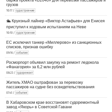
баржа проекта «В2040» для перевозки пассажиров и
грузов
10:17 /
судостроение
🛳️ Круизный лайнер «Виктор Астафьев» для Енисея
приступил к ходовым испытаниям на Неве
10:10 /
судостроение
ЕС исключил танкер «Миллерово» из санкционных
списков, признав ошибку
09:16 /
события
Росморпорт объявил закупку на ремонт ледокола
«Фанагория» за 6,2 млн рублей
08:23 /
судоремонт
Житель ХМАО оштрафован за перевозку
пассажиров на судне без освидетельствования
07:41 /
события
В Хабаровском крае восстановят судоремонтный
завод «Якорь» в Советской Гавани