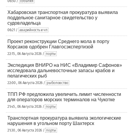
06:50 /
события
Хабаровская транспортная прокуратура выявила
поддельное санитарное свидетельство у
судовладельца
06:21 /
аварийность и чп
Проект реконструкции Среднего мола в порту
Корсаков одобрен Главгосэкспертизой
22:15 , 06 Августа 2026 /
порты
Экспедиция ВНИРО на НИС «Владимир Сафонов»
исследовала дальневосточные запасы крабов и
пелагических рыб
22:00 , 06 Августа 2026 /
рыболовство
ТПП РФ предложила увеличить лимит численности
для операторов морских терминалов на Чукотке
21:45 , 06 Августа 2026 /
порты
Транспортная прокуратура выявила экологические
нарушения в угольном порту Шахтерск
21:30 , 06 Августа 2026 /
порты