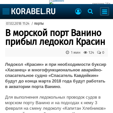
реклама 16+
Судостроение
07.02.2018 11:24
/
порты
Судоходство
Судоремонт
В морской порт Ванино
События
Пресс-релизы
прибыл ледокол Красин
Порты
Рыболовство
ВМФ
1 мин
124
0
Образование
Яхты и катера
Еще
Ледокол «Красин» и при необходимости буксир
«Хасанец» и многофункциональное аварийно-
Судостроение
Торговая площадка
спасательное судно «Спасатель Кавдейкин»
будут до конца марта 2018 года будут работать
Пульс
Доска объявлений
в акватории порта Ванино.
Новости
Продажа флота
Компании
Оборудование
Для выполнения ледокольных проводок судов в
Репутация
Изделия
морском порту Ванино и на подходах к нему 3
Работа
Материалы
февраля на смену ледоколу «Капитан Хлебников»
Крюинг
Услуги