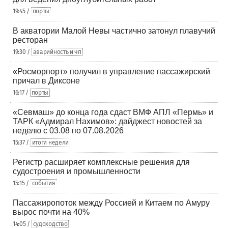
19:45 /
порты
В акватории Малой Невы частично затонул плавучий
ресторан
19:30 /
аварийность и чп
«Росморпорт» получил в управление пассажирский
причал в Диксоне
16:17 /
порты
«Севмаш» до конца года сдаст ВМФ АПЛ «Пермь» и
ТАРК «Адмирал Нахимов»: дайджест новостей за
неделю с 03.08 по 07.08.2026
15:37 /
итоги недели
Регистр расширяет комплексные решения для
судостроения и промышленности
15:15 /
события
Пассажиропоток между Россией и Китаем по Амуру
вырос почти на 40%
14:05 /
судоходство