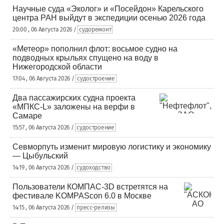
Научные суда «Эколог» и «Посейдон» Карельского
центра РАН выйдут в экспедиции осенью 2026 года
20:00 , 06 Августа 2026 /
судоремонт
«Метеор» пополнил флот: восьмое судно на
подводных крыльях спущено на воду в
Нижегородской области
17:04 , 06 Августа 2026 /
судостроение
Два пассажирских судна проекта
«МПКС-L» заложены на верфи в
Самаре
15:57 , 06 Августа 2026 /
судостроение
Севморпуть изменит мировую логистику и экономику
— Цыбульский
14:19 , 06 Августа 2026 /
судоходство
Пользователи КОМПАС-3D встретятся на
фестивале KOMPAScon 6.0 в Москве
14:15 , 06 Августа 2026 /
пресс-релизы