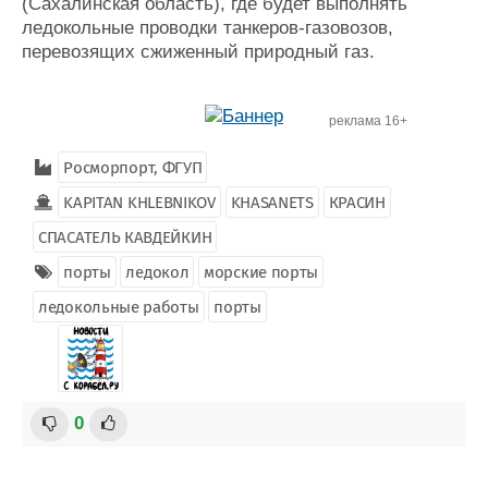
(Сахалинская область), где будет выполнять
ледокольные проводки танкеров-газовозов,
перевозящих сжиженный природный газ.
реклама 16+
Росморпорт, ФГУП
KAPITAN KHLEBNIKOV
KHASANETS
КРАСИН
СПАСАТЕЛЬ КАВДЕЙКИН
порты
ледокол
морские порты
ледокольные работы
порты
0