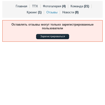
Выставки и семинары
Галерея флота
Главная
ТТХ
Фотогалерея
(4)
Команда
(21)
Личности
Форум
Крюинг
(1)
Отзывы
Новости
(8)
Словарь
Отзывы
Все службы
Оставлять отзывы могут только зарегистрированные
пользователи
Зарегистрироваться