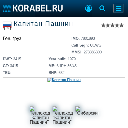
Список судов
Капитан Пашнин
Тип судна
Добавить судно
RU
Добавить проект
Ген. груз
Последние 100
IMO:
7801893
Call Sign:
UCWG
Судостроение
Торговая площадка
MMSI:
273386300
Пульс
Доска объявлений
DWT:
3415
Year built:
1979
Новости
Продажа флота
GT:
3415
ME:
6ЧРН 36/45
Компании
Оборудование
TEU:
----
BHP:
662
Репутация
Изделия
Работа
Материалы
Крюинг
Услуги
Журнал
Реклама
Конференции
Флот