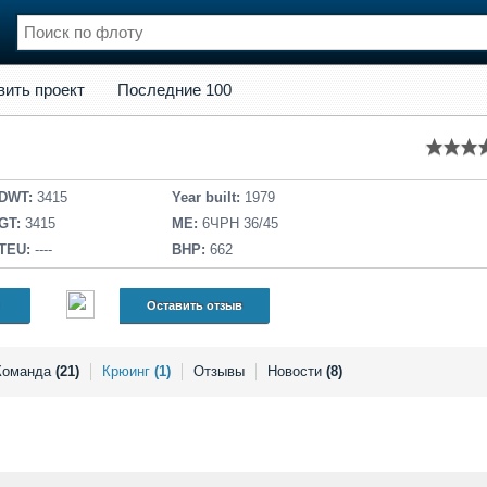
кт
Последние 100
вить проект
Последние 100
нции
Флот
и и семинары
Галерея флота
и
Форум
Отзывы
DWT:
3415
Year built:
1979
Все службы
GT:
3415
ME:
6ЧРН 36/45
TEU:
----
BHP:
662
Оставить отзыв
Команда
(21)
Крюинг
(1)
Отзывы
Новости
(8)