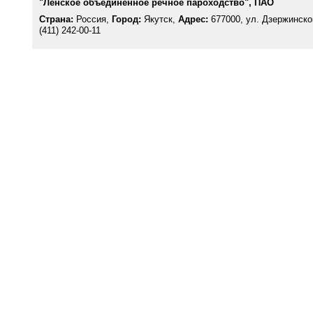
"Ленское объединенное речное пароходство", ПАО
Страна:
Россия,
Город:
Якутск,
Адрес:
677000, ул. Дзержинског
(411) 242-00-11