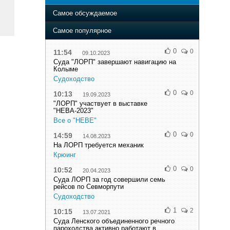
Самое обсуждаемое
Самое популярное
0
0
11:54
09.10.2023
Суда "ЛОРП" завершают навигацию на
Колыме
Судоходство
0
0
10:13
19.09.2023
"ЛОРП" участвует в выставке
"НЕВА-2023"
Все о "НЕВЕ"
0
0
14:59
14.08.2023
На ЛОРП требуется механик
Крюинг
0
0
10:52
20.04.2023
Суда ЛОРП за год совершили семь
рейсов по Севморпути
Судоходство
1
2
10:15
13.07.2021
Суда Ленского объединенного речного
пароходства активно работают в