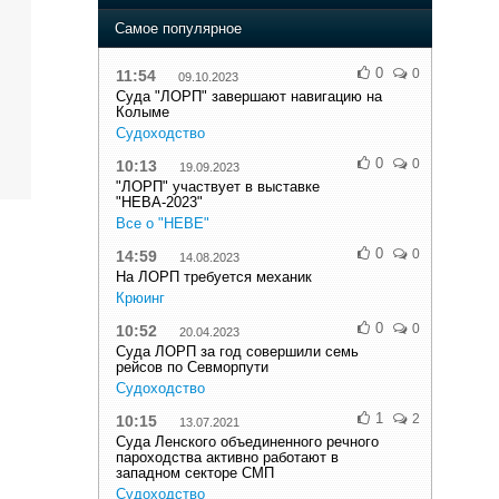
Самое популярное
0
0
11:54
09.10.2023
Суда "ЛОРП" завершают навигацию на
Колыме
Судоходство
0
0
10:13
19.09.2023
"ЛОРП" участвует в выставке
"НЕВА-2023"
Все о "НЕВЕ"
0
0
14:59
14.08.2023
На ЛОРП требуется механик
Крюинг
0
0
10:52
20.04.2023
Суда ЛОРП за год совершили семь
рейсов по Севморпути
Судоходство
1
2
10:15
13.07.2021
Суда Ленского объединенного речного
пароходства активно работают в
западном секторе СМП
Судоходство