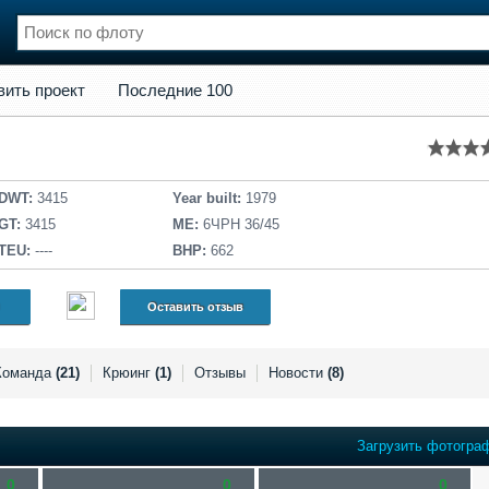
кт
Последние 100
вить проект
Последние 100
нции
Флот
и и семинары
Галерея флота
и
Форум
Отзывы
DWT:
3415
Year built:
1979
Все службы
GT:
3415
ME:
6ЧРН 36/45
TEU:
----
BHP:
662
Оставить отзыв
Команда
(21)
Крюинг
(1)
Отзывы
Новости
(8)
Загрузить фотогра
0
0
0