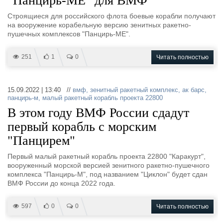
"Панцирь-МЕ" для ВМФ
Строящиеся для российского флота боевые корабли получают
на вооружение корабельную версию зенитных ракетно-
пушечных комплексов "Панцирь-МЕ".
251
1
0
Читать полностью
15.09.2022 | 13:40 //
вмф
,
зенитный ракетный комплекс
,
ак барс
,
панцирь-м
,
малый ракетный корабль проекта 22800
В этом году ВМФ России сдадут
первый корабль с морским
"Панцирем"
Первый малый ракетный корабль проекта 22800 "Каракурт",
вооруженный морской версией зенитного ракетно-пушечного
комплекса "Панцирь-М", под названием "Циклон" будет сдан
ВМФ России до конца 2022 года.
597
0
0
Читать полностью