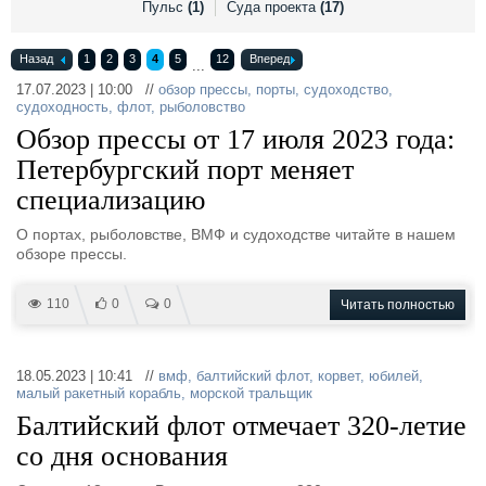
Пульс
(1)
Суда проекта
(17)
Выставки и семинары
Галерея флота
Личности
Форум
Назад
Словарь
1
2
3
4
5
12
Вперед
Отзывы
...
Все службы
17.07.2023 | 10:00 //
обзор прессы
,
порты
,
судоходство
,
судоходность
,
флот
,
рыболовство
Обзор прессы от 17 июля 2023 года:
Петербургский порт меняет
специализацию
О портах, рыболовстве, ВМФ и судоходстве читайте в нашем
обзоре прессы.
110
0
0
Читать полностью
18.05.2023 | 10:41 //
вмф
,
балтийский флот
,
корвет
,
юбилей
,
малый ракетный корабль
,
морской тральщик
Балтийский флот отмечает 320-летие
со дня основания