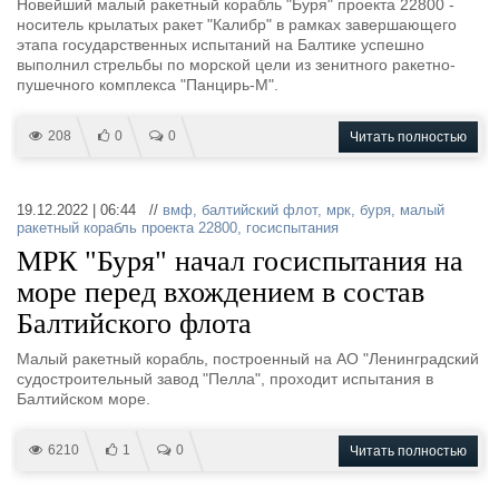
Новейший малый ракетный корабль "Буря" проекта 22800 -
носитель крылатых ракет "Калибр" в рамках завершающего
этапа государственных испытаний на Балтике успешно
выполнил стрельбы по морской цели из зенитного ракетно-
пушечного комплекса "Панцирь-М".
208
0
0
Читать полностью
19.12.2022 | 06:44 //
вмф
,
балтийский флот
,
мрк
,
буря
,
малый
ракетный корабль проекта 22800
,
госиспытания
МРК "Буря" начал госиспытания на
море перед вхождением в состав
Балтийского флота
Малый ракетный корабль, построенный на АО "Ленинградский
судостроительный завод "Пелла", проходит испытания в
Балтийском море.
6210
1
0
Читать полностью