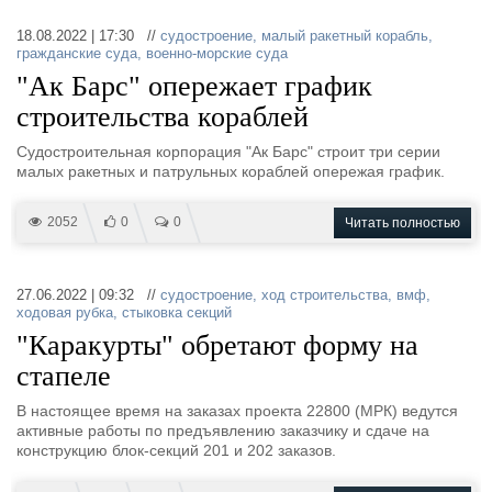
18.08.2022 | 17:30 //
судостроение
,
малый ракетный корабль
,
гражданские суда
,
военно-морские суда
"Ак Барс" опережает график
строительства кораблей
Судостроительная корпорация "Ак Барс" строит три серии
малых ракетных и патрульных кораблей опережая график.
2052
0
0
Читать полностью
27.06.2022 | 09:32 //
судостроение
,
ход строительства
,
вмф
,
ходовая рубка
,
стыковка секций
"Каракурты" обретают форму на
стапеле
В настоящее время на заказах проекта 22800 (МРК) ведутся
активные работы по предъявлению заказчику и сдаче на
конструкцию блок-секций 201 и 202 заказов.