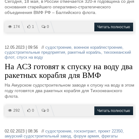
Сегодня, 18 мая, в России отмечается 320-я годовщина со дня
основания старейшего оперативно-стратегического
объединения ВМФ РФ – Балтийского флота.
174
1
0
Читать полностью
12.05.2023 | 09:56 //
судостроение
,
военное кораблестроение
,
судостроительные предприятия
,
ракетный корабль
,
тихоокеанский
флот
,
спуск на воду
На АСЗ готовят к спуску на воду два
ракетных корабля для ВМФ
На Амурском судостроительном заводе к спуску на воду в этом
году готовятся два ракетных корабля для Тихоокеанского
флота.
292
0
0
Читать полностью
02.02.2023 | 08:36 //
судостроение
,
госконтракт
,
проект 22350
,
амурский судостроительный завод
,
форум армия
,
фрегаты