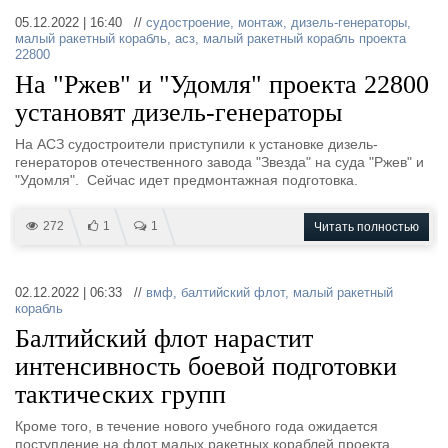
05.12.2022 | 16:40 //
судостроение
,
монтаж
,
дизель-генераторы
,
малый ракетный корабль
,
асз
,
малый ракетный корабль проекта
22800
На "Ржев" и "Удомля" проекта 22800
установят дизель-генераторы
На АСЗ судостроители приступили к установке дизель-
генераторов отечественного завода "Звезда" на суда "Ржев" и
"Удомля". Сейчас идет предмонтажная подготовка.
272
1
1
Читать полностью
02.12.2022 | 06:33 //
вмф
,
балтийский флот
,
малый ракетный
корабль
Балтийский флот нарастит
интенсивность боевой подготовки
тактических групп
Кроме того, в течение нового учебного года ожидается
поступление на флот малых ракетных кораблей проекта