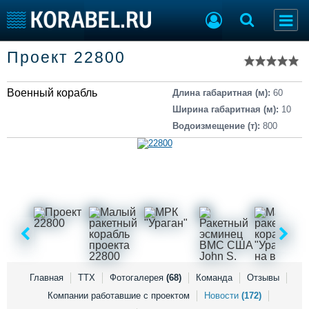
Список судов
Проект 22800
Тип судна
Добавить судно
Добавить проект
Военный корабль
Последние 100
Длина габаритная (м):
60
Ширина габаритная (м):
10
Судостроение
Торговая площадка
Водоизмещение (т):
800
Пульс
Доска объявлений
Новости
Продажа флота
Компании
Оборудование
Репутация
Изделия
Работа
Материалы
Крюинг
Услуги
Журнал
Реклама
Главная
ТТХ
Фотогалерея
(68)
Команда
Отзывы
Компании работавшие с проектом
Новости
(172)
Конференции
Флот