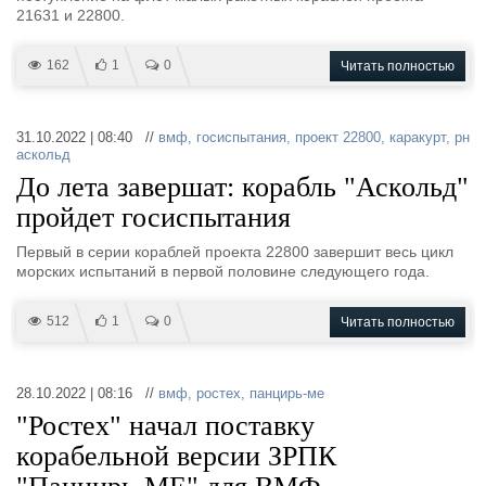
21631 и 22800.
162
1
0
Читать полностью
31.10.2022 | 08:40 //
вмф
,
госиспытания
,
проект 22800
,
каракурт
,
рн
аскольд
До лета завершат: корабль "Аскольд"
пройдет госиспытания
Первый в серии кораблей проекта 22800 завершит весь цикл
морских испытаний в первой половине следующего года.
512
1
0
Читать полностью
28.10.2022 | 08:16 //
вмф
,
ростех
,
панцирь-ме
"Ростех" начал поставку
корабельной версии ЗРПК