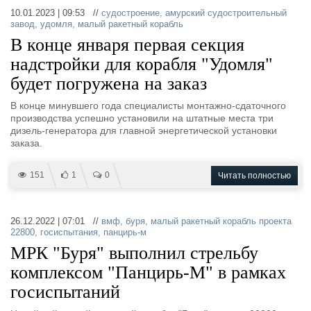
10.01.2023 | 09:53 //
судостроение
,
амурский судостроительный
завод
,
удомля
,
малый ракетный корабль
В конце января первая секция
надстройки для корабля "Удомля"
будет погружена на заказ
В конце минувшего года специалисты монтажно-сдаточного
производства успешно установили на штатные места три
дизель-генератора для главной энергетической установки
заказа.
151
1
0
Читать полностью
26.12.2022 | 07:01 //
вмф
,
буря
,
малый ракетный корабль проекта
22800
,
госиспытания
,
панцирь-м
МРК "Буря" выполнил стрельбу
комплексом "Панцирь-М" в рамках
госиспытаний