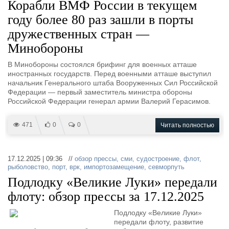
Корабли ВМФ России в текущем
году более 80 раз зашли в порты
дружественных стран —
Минобороны
В Минобороны состоялся брифинг для военных атташе
иностранных государств. Перед военными атташе выступил
начальник Генерального штаба Вооруженных Сил Российской
Федерации — первый заместитель министра обороны
Российской Федерации генерал армии Валерий Герасимов.
471
0
0
Читать полностью
17.12.2025 | 09:36 //
обзор прессы
,
сми
,
судостроение
,
флот
,
рыболовство
,
порт
,
врк
,
импортозамещение
,
севморпуть
Подлодку «Великие Луки» передали
флоту: обзор прессы за 17.12.2025
Подлодку «Великие Луки»
передали флоту, развитие