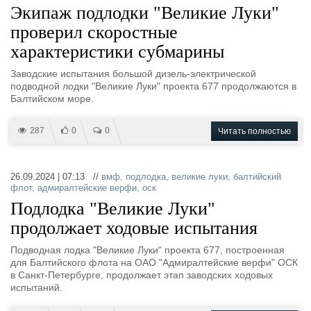
Экипаж подлодки "Великие Луки"
проверил скоростные
характеристики субмарины
Заводские испытания большой дизель-электрической
подводной лодки "Великие Луки" проекта 677 продолжаются в
Балтийском море.
287
0
0
Читать полностью
26.09.2024 | 07:13 //
вмф
,
подлодка
,
великие луки
,
балтийский
флот
,
адмиралтейские верфи
,
оск
Подлодка "Великие Луки"
продолжает ходовые испытания
Подводная лодка "Великие Луки" проекта 677, построенная
для Балтийского флота на ОАО "Адмиралтейские верфи" ОСК
в Санкт-Петербурге, продолжает этап заводских ходовых
испытаний.