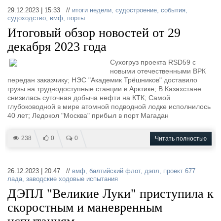
29.12.2023 | 15:33 //
итоги недели
,
судостроение
,
события
,
судоходство
,
вмф
,
порты
Итоговый обзор новостей от 29
декабря 2023 года
Сухогруз проекта RSD59 с
новыми отечественными ВРК
передан заказчику; НЭС "Академик Трёшников" доставило
грузы на труднодоступные станции в Арктике; В Казахстане
снизилась суточная добыча нефти на КТК; Самой
глубоководной в мире атомной подводной лодке исполнилось
40 лет; Ледокол "Москва" прибыл в порт Магадан
238
0
0
Читать полностью
26.12.2023 | 20:47 //
вмф
,
балтийский флот
,
дэпл
,
проект 677
лада
,
заводские ходовые испытания
ДЭПЛ "Великие Луки" приступила к
скоростным и маневренным