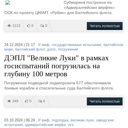
Субмарина построена на
«Адмиралтейских верфях»
ОСК по проекту ЦКБМТ «Рубин» для Балтийского флота.
1113
0
0
Читать полностью
24.12.2024 | 21:17 //
вмф
,
государственные испытания
,
балтийское
море
,
балтийский флот
,
дэпл
,
погружение
ДЭПЛ "Великие Луки" в рамках
госиспытаний погрузилась на
глубину 100 метров
Погружение подводной лодкипроекта 677 обеспечивали
боевые корабли и спасательные суда Балтийского флота.
249
0
0
Читать полностью
03.10.2024 | 06:24 //
вмф
,
подлодка
,
великие луки
,
заводские
испытания
,
адмиралтейские верфи
,
оск