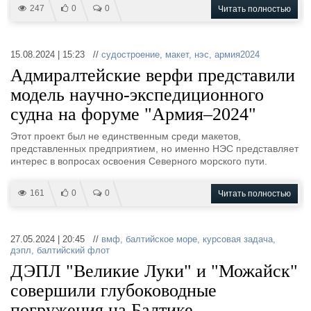
247
0
0
Читать полностью
15.08.2024 | 15:23 //
судостроение
,
макет
,
нэс
,
армия2024
Адмиралтейские верфи представили
модель научно-экспедиционного
судна на форуме "Армия–2024"
Этот проект был не единственным среди макетов,
представленных предприятием, но именно НЭС представляет
интерес в вопросах освоения Северного морского пути.
161
0
0
Читать полностью
27.05.2024 | 20:45 //
вмф
,
балтийское море
,
курсовая задача
,
дэпл
,
балтийский флот
ДЭПЛ "Великие Луки" и "Можайск"
совершили глубоководные
погружения на Балтике