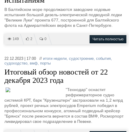
испытаниям
В Балтийском море продолжаются заводские ходовые
испытания большой дизель-электрической подводной лодки
"Великие Луки" проекта 677, построенной для Балтийского
флота на Адмиралтейских верфях в Санкт-Петербурге.
149
2
0
Читать полностью
22.12.2023 | 17:00 //
итоги недели
,
судостроение
,
события
,
судоходство
,
вмф
,
порты
Итоговый обзор новостей от 22
декабря 2023 года
"Технодар" оснастит
рефрижераторное судно
системой КРТ, барк "Крузенштерн" застраховали на 1,2 млрд
рублей, проект речных электросудов Emperium победил в
профессиональном конкурсе, атомный подводный крейсер
"Брянск" после ремонта вернется в состав ВМФ, Росморпорт
ликвидировал свое подразделение в Певеке.