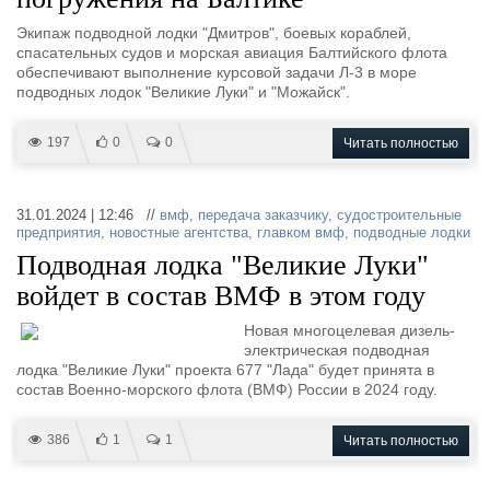
Экипаж подводной лодки "Дмитров", боевых кораблей,
спасательных судов и морская авиация Балтийского флота
обеспечивают выполнение курсовой задачи Л-3 в море
подводных лодок "Великие Луки" и "Можайск".
197
0
0
Читать полностью
31.01.2024 | 12:46 //
вмф
,
передача заказчику
,
судостроительные
предприятия
,
новостные агентства
,
главком вмф
,
подводные лодки
Подводная лодка "Великие Луки"
войдет в состав ВМФ в этом году
Новая многоцелевая дизель-
электрическая подводная
лодка "Великие Луки" проекта 677 "Лада" будет принята в
состав Военно-морского флота (ВМФ) России в 2024 году.
386
1
1
Читать полностью