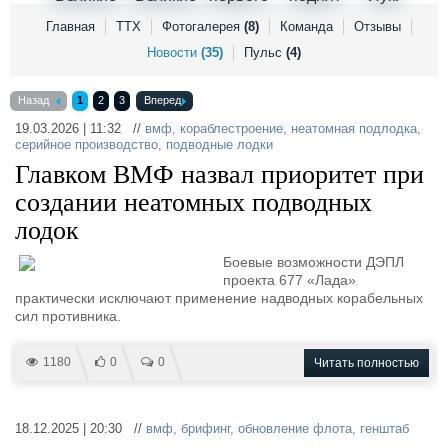
Выставки и семинары
Галерея флота
Главная
ТТХ
Фотогалерея
(8)
Команда
Отзывы
Личности
Форум
Новости
(35)
Пульс
(4)
Словарь
Отзывы
Все службы
Назад
1
2
3
Вперед
19.03.2026 | 11:32 //
вмф
,
кораблестроение
,
неатомная подлодка
,
серийное производство
,
подводные лодки
Главком ВМФ назвал приоритет при
создании неатомных подводных
лодок
Боевые возможности ДЭПЛ
проекта 677 «Лада»
практически исключают применение надводных корабельных
сил противника.
1180
0
0
Читать полностью
18.12.2025 | 20:30 //
вмф
,
брифинг
,
обновление флота
,
генштаб