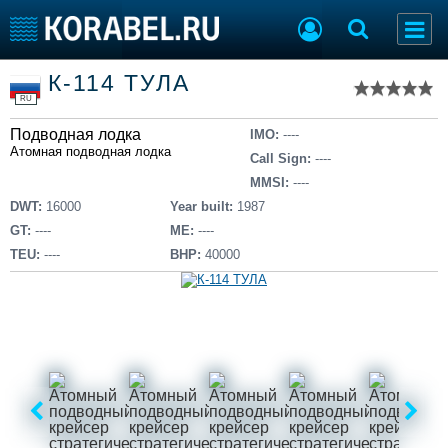
Список судов
К-114 ТУЛА
Тип судна
Добавить судно
RU
Добавить проект
Подводная лодка
Последние 100
IMO:
----
Атомная подводная лодка
Call Sign:
----
Судостроение
Торговая площадка
MMSI:
----
Пульс
Доска объявлений
DWT:
16000
Year built:
1987
Новости
Продажа флота
GT:
----
ME:
----
Компании
Оборудование
TEU:
----
BHP:
40000
Репутация
Изделия
Работа
Материалы
Крюинг
Услуги
Журнал
Реклама
Конференции
Флот