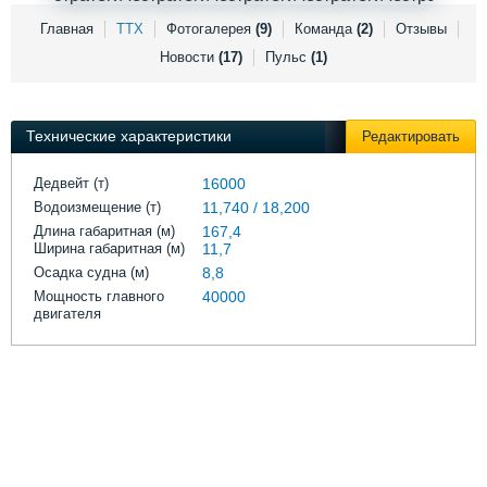
Выставки и семинары
Галерея флота
Главная
ТТХ
Фотогалерея
(9)
Команда
(2)
Отзывы
Личности
Форум
Новости
(17)
Пульс
(1)
Словарь
Отзывы
Все службы
Технические характеристики
Редактировать
Дедвейт (т)
16000
Водоизмещение (т)
11,740 / 18,200
Длина габаритная (м)
167,4
Ширина габаритная (м)
11,7
Осадка судна (м)
8,8
Мощность главного
40000
двигателя