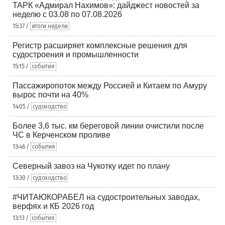
ТАРК «Адмирал Нахимов»: дайджест новостей за
неделю с 03.08 по 07.08.2026
15:37 /
итоги недели
Регистр расширяет комплексные решения для
судостроения и промышленности
15:15 /
события
Пассажиропоток между Россией и Китаем по Амуру
вырос почти на 40%
14:05 /
судоходство
Более 3,6 тыс. км береговой линии очистили после
ЧС в Керченском проливе
13:46 /
события
Северный завоз на Чукотку идет по плану
13:30 /
судоходство
#ЧИТАЮКОРАБЕЛ на судостроительных заводах,
верфях и КБ 2026 год
13:13 /
события