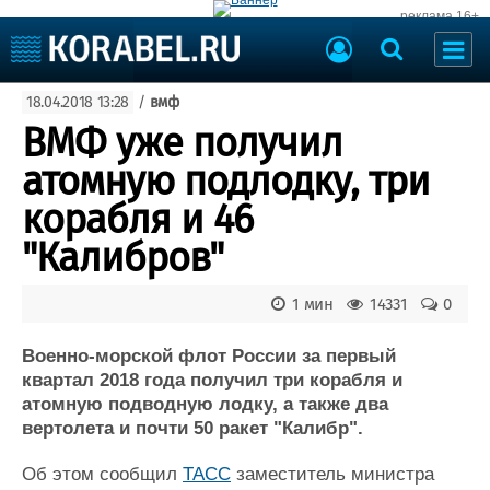
реклама 16+
Судостроение
18.04.2018 13:28
/
вмф
Судоходство
Судоремонт
ВМФ уже получил
События
Пресс-релизы
атомную подлодку, три
Порты
Рыболовство
корабля и 46
ВМФ
Образование
"Калибров"
Яхты и катера
Еще
1 мин
14331
0
Судостроение
Торговая площадка
Пульс
Доска объявлений
Военно-морской флот России за первый
Новости
Продажа флота
квартал 2018 года получил три корабля и
атомную подводную лодку, а также два
Компании
Оборудование
вертолета и почти 50 ракет "Калибр".
Репутация
Изделия
Работа
Материалы
Об этом сообщил
ТАСС
заместитель министра
Крюинг
Услуги