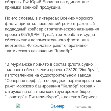
обороны РФ Юрий Борисов на едином дне
Журнал
приемки военной продукции.
Реклама
По его словам, в интересах Военно-морского
флота приняты: прошедший ремонт ракетный
Конференции
Флот
подводный крейсер стратегического назначения
Выставки и семинары
Галерея флота
проекта 667БДРМ "Тула", три корабля и судна
Личности
Форум
обеспечения вспомогательного флота, два
Словарь
Отзывы
вертолета, 46 крылатых ракет оперативно-
Все службы
тактического назначения "Калибр".
"В Мурманске принято в состав флота судно
тылового обеспечения проекта 23120 "Эльбрус",
изготовленное на судостроительном заводе
"Северная верфь", а очередная партия крылатых
ракет морского базирования "Калибр" готова к
отгрузке на опытном конструкторском бюро
"Новатор" в Екатеринбурге", - пояснил Борисов.
реклама 16+