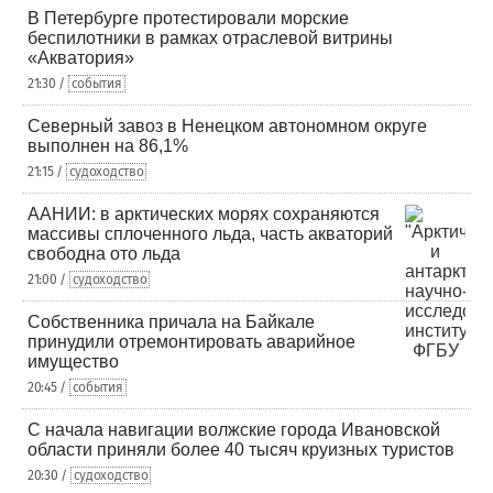
В Петербурге протестировали морские
беспилотники в рамках отраслевой витрины
«Акватория»
21:30 /
события
Северный завоз в Ненецком автономном округе
выполнен на 86,1%
21:15 /
судоходство
ААНИИ: в арктических морях сохраняются
массивы сплоченного льда, часть акваторий
свободна ото льда
21:00 /
судоходство
Собственника причала на Байкале
принудили отремонтировать аварийное
имущество
20:45 /
события
С начала навигации волжские города Ивановской
области приняли более 40 тысяч круизных туристов
20:30 /
судоходство