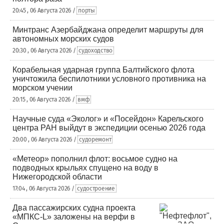
20:45 , 06 Августа 2026 /
порты
Минтранс Азербайджана определит маршруты для
автономных морских судов
20:30 , 06 Августа 2026 /
судоходство
Корабельная ударная группа Балтийского флота
уничтожила беспилотники условного противника на
морском учении
20:15 , 06 Августа 2026 /
вмф
Научные суда «Эколог» и «Посейдон» Карельского
центра РАН выйдут в экспедиции осенью 2026 года
20:00 , 06 Августа 2026 /
судоремонт
«Метеор» пополнил флот: восьмое судно на
подводных крыльях спущено на воду в
Нижегородской области
17:04 , 06 Августа 2026 /
судостроение
Два пассажирских судна проекта
«МПКС-L» заложены на верфи в