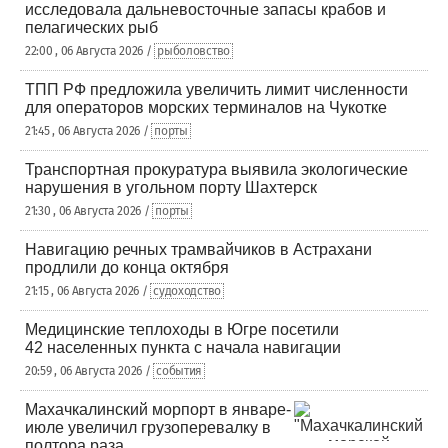
исследовала дальневосточные запасы крабов и
пелагических рыб
22:00 , 06 Августа 2026 /
рыболовство
ТПП РФ предложила увеличить лимит численности
для операторов морских терминалов на Чукотке
21:45 , 06 Августа 2026 /
порты
Транспортная прокуратура выявила экологические
нарушения в угольном порту Шахтерск
21:30 , 06 Августа 2026 /
порты
Навигацию речных трамвайчиков в Астрахани
продлили до конца октября
21:15 , 06 Августа 2026 /
судоходство
Медицинские теплоходы в Югре посетили
42 населенных пункта с начала навигации
20:59 , 06 Августа 2026 /
события
Махачкалинский морпорт в январе-
июле увеличил грузоперевалку в
полтора раза