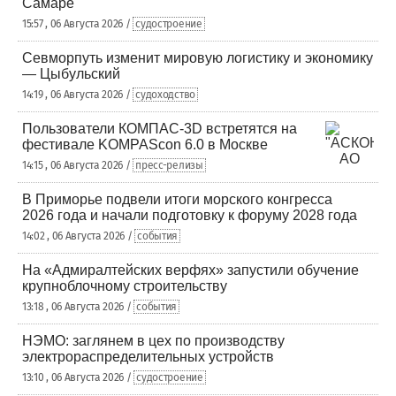
Самаре
15:57 , 06 Августа 2026 /
судостроение
Севморпуть изменит мировую логистику и экономику
— Цыбульский
14:19 , 06 Августа 2026 /
судоходство
Пользователи КОМПАС-3D встретятся на
фестивале KOMPAScon 6.0 в Москве
14:15 , 06 Августа 2026 /
пресс-релизы
В Приморье подвели итоги морского конгресса
2026 года и начали подготовку к форуму 2028 года
14:02 , 06 Августа 2026 /
события
На «Адмиралтейских верфях» запустили обучение
крупноблочному строительству
13:18 , 06 Августа 2026 /
события
НЭМО: заглянем в цех по производству
электрораспределительных устройств
13:10 , 06 Августа 2026 /
судостроение