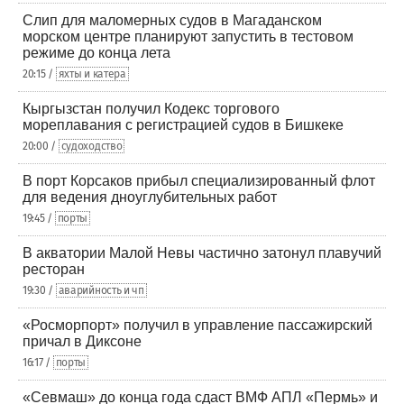
Слип для маломерных судов в Магаданском
морском центре планируют запустить в тестовом
режиме до конца лета
20:15 /
яхты и катера
Кыргызстан получил Кодекс торгового
мореплавания с регистрацией судов в Бишкеке
20:00 /
судоходство
В порт Корсаков прибыл специализированный флот
для ведения дноуглубительных работ
19:45 /
порты
В акватории Малой Невы частично затонул плавучий
ресторан
19:30 /
аварийность и чп
«Росморпорт» получил в управление пассажирский
причал в Диксоне
16:17 /
порты
«Севмаш» до конца года сдаст ВМФ АПЛ «Пермь» и