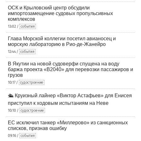
ОСК и Крыловский центр обсудили
импортозамещение судовых пропульсивных
комплексов
13:02 /
события
Глава Морской коллегии посетил авианосец и
морскую лабораторию в Рио-де-Жанейро
12:44 /
события
В Якутии на новой судоверфи спущена на воду
баржа проекта «В2040» для перевозки пассажиров и
грузов
10:17 /
судостроение
🛳️ Круизный лайнер «Виктор Астафьев» для Енисея
приступил к ходовым испытаниям на Неве
10:10 /
судостроение
ЕС исключил танкер «Миллерово» из санкционных
списков, признав ошибку
09:16 /
события