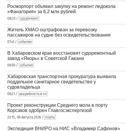
Росморпорт объявил закупку на ремонт ледокола
«Фанагория» за 6,2 млн рублей
08:23 /
судоремонт
Житель ХМАО оштрафован за перевозку
пассажиров на судне без освидетельствования
07:41 /
события
В Хабаровском крае восстановят судоремонтный
завод «Якорь» в Советской Гавани
06:50 /
события
Хабаровская транспортная прокуратура выявила
поддельное санитарное свидетельство у
судовладельца
06:21 /
аварийность и чп
Проект реконструкции Среднего мола в порту
Корсаков одобрен Главгосэкспертизой
22:15 , 06 Августа 2026 /
порты
Экспедиция ВНИРО на НИС «Владимир Сафонов»