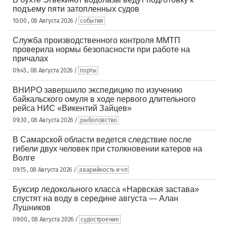
подъему пяти затопленных судов
10:00 , 08 Августа 2026 /
события
Служба производственного контроля ММТП
проверила нормы безопасности при работе на
причалах
09:45 , 08 Августа 2026 /
порты
ВНИРО завершило экспедицию по изучению
байкальского омуля в ходе первого длительного
рейса НИС «Викентий Зайцев»
09:30 , 08 Августа 2026 /
рыболовство
В Самарской области ведется следствие после
гибели двух человек при столкновении катеров на
Волге
09:15 , 08 Августа 2026 /
аварийность и чп
Буксир ледокольного класса «Нарвская застава»
спустят на воду в середине августа — Алан
Лушников
09:00 , 08 Августа 2026 /
судостроение