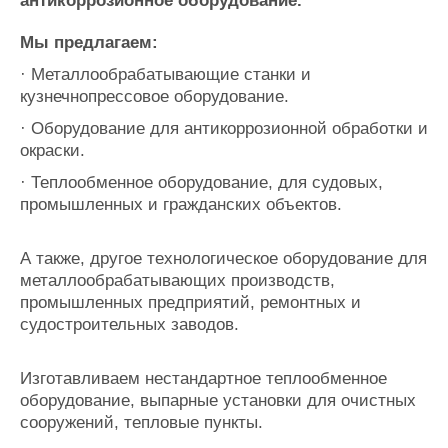
антикоррозионное оборудование.
Журнал
Реклама
Мы предлагаем:
· Металлообрабатывающие станки и
кузнечнопрессовое оборудование.
Конференции
Флот
Выставки и семинары
Галерея флота
· Оборудование для антикоррозионной обработки и
окраски.
Личности
Форум
Словарь
Отзывы
· Теплообменное оборудование, для судовых,
Все службы
промышленных и гражданских объектов.
А также, другое технологическое оборудование для
металлообрабатывающих производств,
промышленных предприятий, ремонтных и
судостроительных заводов.
Изготавливаем нестандартное теплообменное
оборудование, выпарные установки для очистных
сооружений, тепловые пункты.