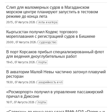
Слип для маломерных судов в Магаданском
морском центре планируют запустить в тестовом
режиме до конца лета
20:15 , 07 Августа 2026 /
яхты и катера
Кыргызстан получил Кодекс торгового
мореплавания с регистрацией судов в Бишкеке
20:00 , 07 Августа 2026 /
судоходство
В порт Корсаков прибыл специализированный флот
для ведения дноуглубительных работ
19:45 , 07 Августа 2026 /
порты
В акватории Малой Невы частично затонул плавучий
ресторан
19:30 , 07 Августа 2026 /
аварийность и чп
«Росморпорт» получил в управление пассажирский
причал в Диксоне
16:17 , 07 Августа 2026 /
порты
«Севмаш» до конца года сдаст ВМФ АПЛ «Пермь» и