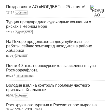
Поздравляем АО «НОРДВЕГ» с 25-летием!
12:15 /
события
Турция предупредила судоходные компании о
рисках в Черном море
12:13 /
судоходство
На Печоре продолжаются дноуглубительные
работы, сейчас земснаряд находится в районе
Хабарихи
09:23 /
события
Почти 4,3 тыс. первокурсников зачислены в вузы
Росморречфлота
08:23 /
образование
Володин взял на контроль проблему частного
причала в Хвалынске
08:16 /
события
Рост круизного туризма в России: спрос вырос на
10–15% с 2020 года