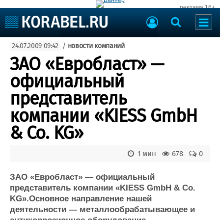
реклама 16+
Судостроение
24.07.2009 09:42
/
новости компаний
Судоходство
Судоремонт
ЗАО «Евробласт» —
События
Пресс-релизы
официальный
Порты
Рыболовство
представитель
ВМФ
Образование
компании «KIESS GmbH
Яхты и катера
Еще
& Co. KG»
Судостроение
Торговая площадка
1 мин
678
0
Пульс
Доска объявлений
Новости
Продажа флота
ЗАО «Евробласт» — официальный
Компании
Оборудование
представитель компании «KIESS GmbH & Co.
Репутация
Изделия
KG».Основное направление нашей
Работа
Материалы
деятельности — металлообрабатывающее и
Крюинг
Услуги