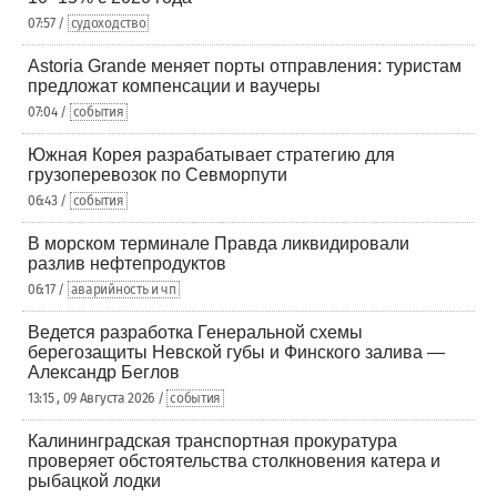
07:57 /
судоходство
Astoria Grande меняет порты отправления: туристам
предложат компенсации и ваучеры
07:04 /
события
Южная Корея разрабатывает стратегию для
грузоперевозок по Севморпути
06:43 /
события
В морском терминале Правда ликвидировали
разлив нефтепродуктов
06:17 /
аварийность и чп
Ведется разработка Генеральной схемы
берегозащиты Невской губы и Финского залива —
Александр Беглов
13:15 , 09 Августа 2026 /
события
Калининградская транспортная прокуратура
проверяет обстоятельства столкновения катера и
рыбацкой лодки