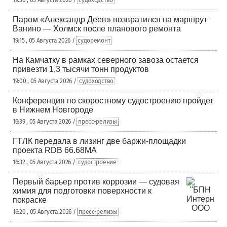
19:30 , 05 Августа 2026 /
судоходство
Паром «Александр Деев» возвратился на маршрут
Ванино — Холмск после планового ремонта
19:15 , 05 Августа 2026 /
судоремонт
На Камчатку в рамках северного завоза остается
привезти 1,3 тысячи тонн продуктов
19:00 , 05 Августа 2026 /
судоходство
Конференция по скоростному судостроению пройдет
в Нижнем Новгороде
16:39 , 05 Августа 2026 /
пресс-релизы
ГТЛК передала в лизинг две баржи-площадки
проекта RDB 66.68МА
16:32 , 05 Августа 2026 /
судостроение
Первый барьер против коррозии — судовая
химия для подготовки поверхности к
покраске
16:20 , 05 Августа 2026 /
пресс-релизы