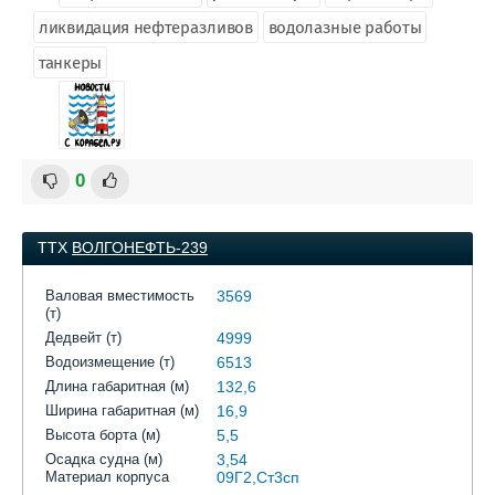
ликвидация нефтеразливов
водолазные работы
танкеры
0
ТТХ
ВОЛГОНЕФТЬ-239
Валовая вместимость
3569
(т)
Дедвейт (т)
4999
Водоизмещение (т)
6513
Длина габаритная (м)
132,6
Ширина габаритная (м)
16,9
Высота борта (м)
5,5
Осадка судна (м)
3,54
Материал корпуса
09Г2,Ст3сп