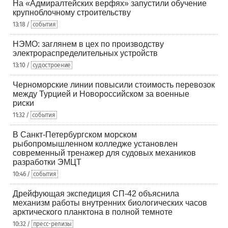
На «Адмиралтейских верфях» запустили обучение
крупноблочному строительству
13:18 /
события
НЭМО: заглянем в цех по производству
электрораспределительных устройств
13:10 /
судостроение
Черноморские линии повысили стоимость перевозок
между Турцией и Новороссийском за военные
риски
11:32 /
события
В Санкт-Петербургском морском
рыбопромышленном колледже установлен
современный тренажер для судовых механиков
разработки ЭМЦТ
10:46 /
события
Дрейфующая экспедиция СП-42 объяснила
механизм работы внутренних биологических часов
арктического планктона в полной темноте
10:32 /
пресс-релизы