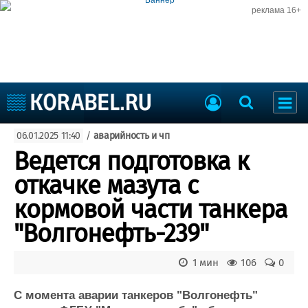
реклама 16+
Судостроение
06.01.2025 11:40
/
аварийность и чп
Судоходство
Судоремонт
Ведется подготовка к
События
Пресс-релизы
откачке мазута с
Порты
Рыболовство
кормовой части танкера
ВМФ
Образование
"Волгонефть-239"
Яхты и катера
Еще
1 мин
106
0
Судостроение
Торговая площадка
Пульс
Доска объявлений
С момента аварии танкеров "Волгонефть"