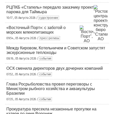
РЦПКБ «Стапель» передало заказчику проект
парома для Таймыра
10:17 , 05 Августа 2026 /
судостроение
«Восточный Порт»: с заботой о
морских млекопитающих
09:54 , 05 Августа 2026 /
пресс-релизы
Между Кировом, Котельничем и Советском запустят
экскурсионные теплоходы
08:16 , 05 Августа 2026 /
события
ОСК сменила директоров двух дочерних компаний
07:52 , 05 Августа 2026 /
события
Глава Росрыболовства провел переговоры с
Министром рыбного хозяйства и аквакультуры
Бразилии
07:35 , 05 Августа 2026 /
события
Прокуратура пресекла незаконные прогулки на
катере по реке Воронеж