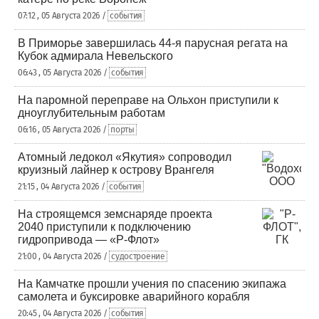
07:12 , 05 Августа 2026 /
события
В Приморье завершилась 44-я парусная регата на
Кубок адмирала Невельского
06:43 , 05 Августа 2026 /
события
На паромной переправе на Ольхон приступили к
дноуглубительным работам
06:16 , 05 Августа 2026 /
порты
Атомный ледокол «Якутия» сопроводил
круизный лайнер к острову Врангеля
21:15 , 04 Августа 2026 /
события
На строящемся земснаряде проекта
2040 приступили к подключению
гидропривода — «Р-Флот»
21:00 , 04 Августа 2026 /
судостроение
На Камчатке прошли учения по спасению экипажа
самолета и буксировке аварийного корабля
20:45 , 04 Августа 2026 /
события