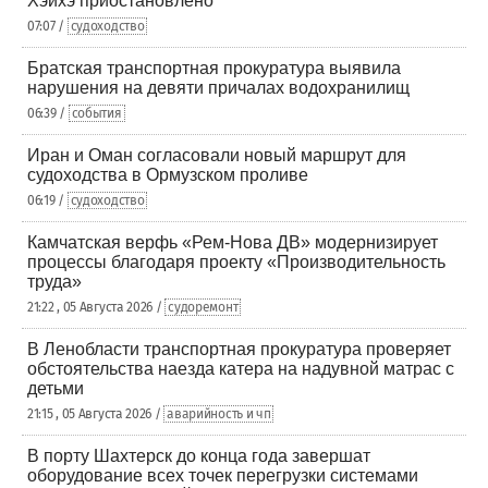
Хэйхэ приостановлено
07:07 /
судоходство
Братская транспортная прокуратура выявила
нарушения на девяти причалах водохранилищ
06:39 /
события
Иран и Оман согласовали новый маршрут для
судоходства в Ормузском проливе
06:19 /
судоходство
Камчатская верфь «Рем-Нова ДВ» модернизирует
процессы благодаря проекту «Производительность
труда»
21:22 , 05 Августа 2026 /
судоремонт
В Ленобласти транспортная прокуратура проверяет
обстоятельства наезда катера на надувной матрас с
детьми
21:15 , 05 Августа 2026 /
аварийность и чп
В порту Шахтерск до конца года завершат
оборудование всех точек перегрузки системами