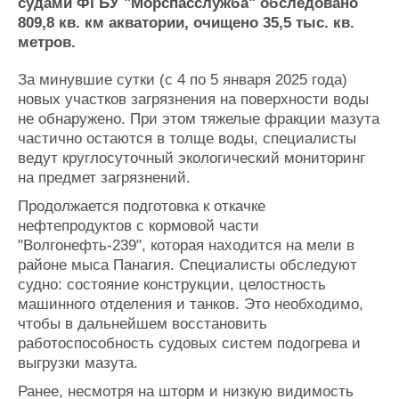
Новости
Продажа флота
судами ФГБУ "Морспасслужба" обследовано
809,8 кв. км акватории, очищено 35,5 тыс. кв.
Компании
Оборудование
метров.
Репутация
Изделия
Работа
Материалы
За минувшие сутки (с 4 по 5 января 2025 года)
Крюинг
Услуги
новых участков загрязнения на поверхности воды
Журнал
не обнаружено. При этом тяжелые фракции мазута
Реклама
частично остаются в толще воды, специалисты
ведут круглосуточный экологический мониторинг
на предмет загрязнений.
Конференции
Флот
Продолжается подготовка к откачке
Выставки и семинары
Галерея флота
нефтепродуктов с кормовой части
Личности
Форум
"Волгонефть-239", которая находится на мели в
Словарь
Отзывы
районе мыса Панагия. Специалисты обследуют
Все службы
судно: состояние конструкции, целостность
машинного отделения и танков. Это необходимо,
чтобы в дальнейшем восстановить
работоспособность судовых систем подогрева и
выгрузки мазута.
Ранее, несмотря на шторм и низкую видимость