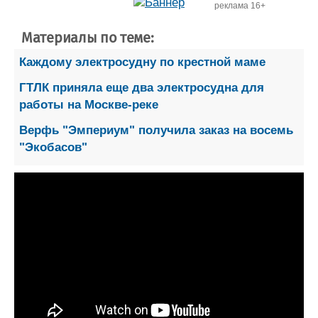
реклама 16+
Материалы по теме:
Каждому электросудну по крестной маме
ГТЛК приняла еще два электросудна для
работы на Москве-реке
Верфь "Эмпериум" получила заказ на восемь
"Экобасов"