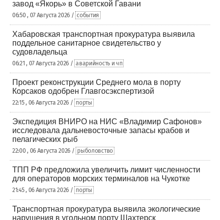
завод «Якорь» в Советской Гавани
06:50 , 07 Августа 2026 /
события
Хабаровская транспортная прокуратура выявила
поддельное санитарное свидетельство у
судовладельца
06:21 , 07 Августа 2026 /
аварийность и чп
Проект реконструкции Среднего мола в порту
Корсаков одобрен Главгосэкспертизой
22:15 , 06 Августа 2026 /
порты
Экспедиция ВНИРО на НИС «Владимир Сафонов»
исследовала дальневосточные запасы крабов и
пелагических рыб
22:00 , 06 Августа 2026 /
рыболовство
ТПП РФ предложила увеличить лимит численности
для операторов морских терминалов на Чукотке
21:45 , 06 Августа 2026 /
порты
Транспортная прокуратура выявила экологические
нарушения в угольном порту Шахтерск