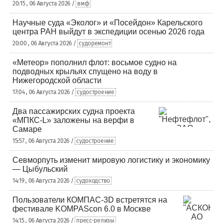
20:15 , 06 Августа 2026 /
вмф
Научные суда «Эколог» и «Посейдон» Карельского
центра РАН выйдут в экспедиции осенью 2026 года
20:00 , 06 Августа 2026 /
судоремонт
«Метеор» пополнил флот: восьмое судно на
подводных крыльях спущено на воду в
Нижегородской области
17:04 , 06 Августа 2026 /
судостроение
Два пассажирских судна проекта
«МПКС-L» заложены на верфи в
Самаре
15:57 , 06 Августа 2026 /
судостроение
Севморпуть изменит мировую логистику и экономику
— Цыбульский
14:19 , 06 Августа 2026 /
судоходство
Пользователи КОМПАС-3D встретятся на
фестивале KOMPAScon 6.0 в Москве
14:15 , 06 Августа 2026 /
пресс-релизы