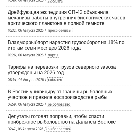
10:46 , 06 Августа 2026 /
события
Дрейфующая экспедиция СП-42 объяснила
механизм работы внутренних биологических часов
арктического планктона в полной темноте
10:32 , 06 Августа 2026 /
пресс-релизы
Владморрыбпорт нарастил грузооборот на 18% по
итогам семи месяцев 2026 года
10:26 , 06 Августа 2026 /
порты
Тарифы на перевозки грузов северного завоза
утверждены на 2026 год
08:14 , 06 Августа 2026 /
события
В России унифицируют границы рыболовных
участков и правила воспроизводства рыбы
07:59 , 06 Августа 2026 /
рыболовство
Депутаты готовят поправки, чтобы спасти
прибрежное рыболовство на Дальнем Востоке
07:47 , 06 Августа 2026 /
рыболовство