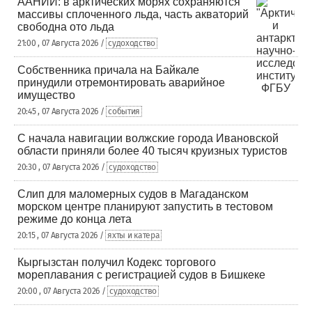
ААНИИ: в арктических морях сохраняются
массивы сплоченного льда, часть акваторий
свободна ото льда
21:00 , 07 Августа 2026 /
судоходство
Собственника причала на Байкале
принудили отремонтировать аварийное
имущество
20:45 , 07 Августа 2026 /
события
С начала навигации волжские города Ивановской
области приняли более 40 тысяч круизных туристов
20:30 , 07 Августа 2026 /
судоходство
Слип для маломерных судов в Магаданском
морском центре планируют запустить в тестовом
режиме до конца лета
20:15 , 07 Августа 2026 /
яхты и катера
Кыргызстан получил Кодекс торгового
мореплавания с регистрацией судов в Бишкеке
20:00 , 07 Августа 2026 /
судоходство