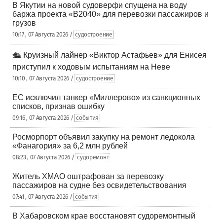
В Якутии на новой судоверфи спущена на воду
баржа проекта «В2040» для перевозки пассажиров и
грузов
10:17 , 07 Августа 2026 /
судостроение
🛳️ Круизный лайнер «Виктор Астафьев» для Енисея
приступил к ходовым испытаниям на Неве
10:10 , 07 Августа 2026 /
судостроение
ЕС исключил танкер «Миллерово» из санкционных
списков, признав ошибку
09:16 , 07 Августа 2026 /
события
Росморпорт объявил закупку на ремонт ледокола
«Фанагория» за 6,2 млн рублей
08:23 , 07 Августа 2026 /
судоремонт
Житель ХМАО оштрафован за перевозку
пассажиров на судне без освидетельствования
07:41 , 07 Августа 2026 /
события
В Хабаровском крае восстановят судоремонтный