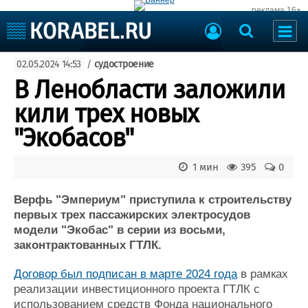
реклама 16+
Судостроение
02.05.2024 14:53
/
судостроение
Судоходство
Судоремонт
В Ленобласти заложили
События
Пресс-релизы
кили трех новых
Порты
Рыболовство
"Экобасов"
ВМФ
Образование
Яхты и катера
1 мин
395
0
Еще
Верфь "Эмпериум" приступила к строительству
Судостроение
Торговая площадка
первых трех пассажирских электросудов
Пульс
Доска объявлений
модели "Экобас" в серии из восьми,
Новости
Продажа флота
законтрактованных ГТЛК.
Компании
Оборудование
Репутация
Изделия
Договор был подписан в марте 2024 года
в рамках
Работа
Материалы
реализации инвестиционного проекта ГТЛК с
Крюинг
Услуги
использованием средств Фонда национального