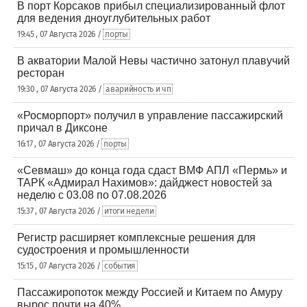
В порт Корсаков прибыл специализированный флот
для ведения дноуглубительных работ
19:45 , 07 Августа 2026 /
порты
В акватории Малой Невы частично затонул плавучий
ресторан
19:30 , 07 Августа 2026 /
аварийность и чп
«Росморпорт» получил в управление пассажирский
причал в Диксоне
16:17 , 07 Августа 2026 /
порты
«Севмаш» до конца года сдаст ВМФ АПЛ «Пермь» и
ТАРК «Адмирал Нахимов»: дайджест новостей за
неделю с 03.08 по 07.08.2026
15:37 , 07 Августа 2026 /
итоги недели
Регистр расширяет комплексные решения для
судостроения и промышленности
15:15 , 07 Августа 2026 /
события
Пассажиропоток между Россией и Китаем по Амуру
вырос почти на 40%