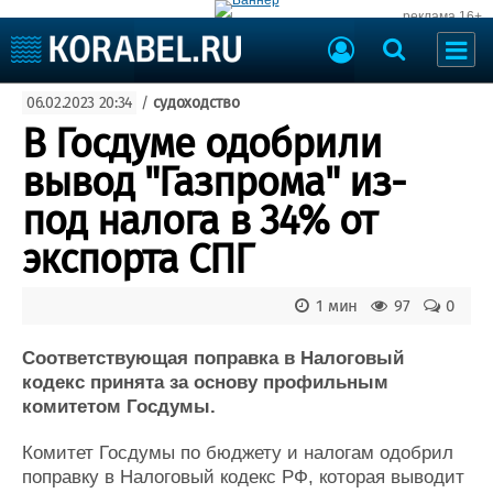
реклама 16+
Судостроение
06.02.2023 20:34
/
судоходство
Судоходство
Судоремонт
В Госдуме одобрили
События
Пресс-релизы
вывод "Газпрома" из-
Порты
Рыболовство
под налога в 34% от
ВМФ
Образование
экспорта СПГ
Яхты и катера
Еще
1 мин
97
0
Судостроение
Торговая площадка
Пульс
Доска объявлений
Соответствующая поправка в Налоговый
Новости
Продажа флота
кодекс принята за основу профильным
комитетом Госдумы.
Компании
Оборудование
Репутация
Изделия
Комитет Госдумы по бюджету и налогам одобрил
Работа
Материалы
поправку в Налоговый кодекс РФ, которая выводит
Крюинг
Услуги