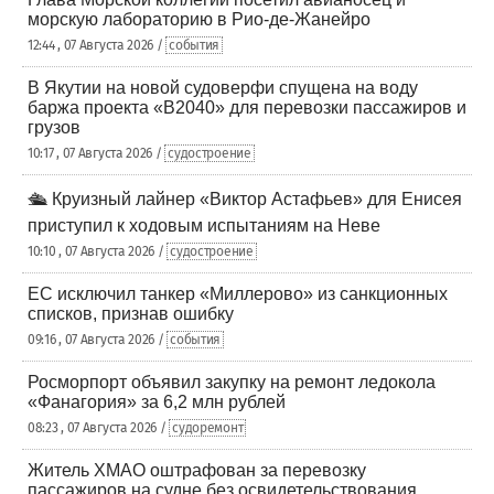
морскую лабораторию в Рио-де-Жанейро
12:44 , 07 Августа 2026 /
события
В Якутии на новой судоверфи спущена на воду
баржа проекта «В2040» для перевозки пассажиров и
грузов
10:17 , 07 Августа 2026 /
судостроение
🛳️ Круизный лайнер «Виктор Астафьев» для Енисея
приступил к ходовым испытаниям на Неве
10:10 , 07 Августа 2026 /
судостроение
ЕС исключил танкер «Миллерово» из санкционных
списков, признав ошибку
09:16 , 07 Августа 2026 /
события
Росморпорт объявил закупку на ремонт ледокола
«Фанагория» за 6,2 млн рублей
08:23 , 07 Августа 2026 /
судоремонт
Житель ХМАО оштрафован за перевозку
пассажиров на судне без освидетельствования