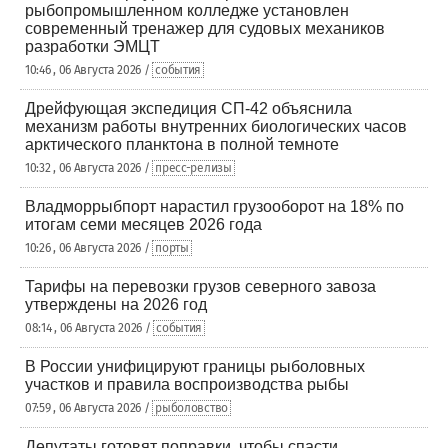
рыбопромышленном колледже установлен
современный тренажер для судовых механиков
разработки ЭМЦТ
10:46 , 06 Августа 2026 /
события
Дрейфующая экспедиция СП-42 объяснила
механизм работы внутренних биологических часов
арктического планктона в полной темноте
10:32 , 06 Августа 2026 /
пресс-релизы
Владморрыбпорт нарастил грузооборот на 18% по
итогам семи месяцев 2026 года
10:26 , 06 Августа 2026 /
порты
Тарифы на перевозки грузов северного завоза
утверждены на 2026 год
08:14 , 06 Августа 2026 /
события
В России унифицируют границы рыболовных
участков и правила воспроизводства рыбы
07:59 , 06 Августа 2026 /
рыболовство
Депутаты готовят поправки, чтобы спасти