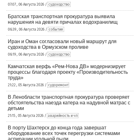
07:07 , 06 Августа 2026 /
судоходство
Братская транспортная прокуратура выявила
нарушения на девяти причалах водохранилищ
06:39 , 06 Августа 2026 /
события
Иран и Оман согласовали новый маршрут для
судоходства в Ормузском проливе
06:19 , 06 Августа 2026 /
судоходство
Камчатская верфь «Рем-Нова ДВ» модернизирует
процессы благодаря проекту «Производительность
труда»
21:22 , 05 Августа 2026 /
судоремонт
В Ленобласти транспортная прокуратура проверяет
обстоятельства наезда катера на надувной матрас с
детьми
21:15 , 05 Августа 2026 /
аварийность и чп
В порту Шахтерск до конца года завершат
оборудование всех точек перегрузки системами
аспирации угольной пыли