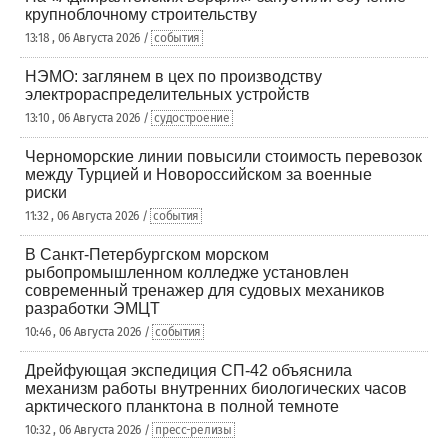
крупноблочному строительству
13:18 , 06 Августа 2026 /
события
НЭМО: заглянем в цех по производству
электрораспределительных устройств
13:10 , 06 Августа 2026 /
судостроение
Черноморские линии повысили стоимость перевозок
между Турцией и Новороссийском за военные
риски
11:32 , 06 Августа 2026 /
события
В Санкт-Петербургском морском
рыбопромышленном колледже установлен
современный тренажер для судовых механиков
разработки ЭМЦТ
10:46 , 06 Августа 2026 /
события
Дрейфующая экспедиция СП-42 объяснила
механизм работы внутренних биологических часов
арктического планктона в полной темноте
10:32 , 06 Августа 2026 /
пресс-релизы