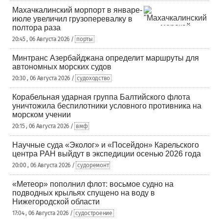
Махачкалинский морпорт в январе-
июле увеличил грузоперевалку в
полтора раза
20:45 , 06 Августа 2026 /
порты
Минтранс Азербайджана определит маршруты для
автономных морских судов
20:30 , 06 Августа 2026 /
судоходство
Корабельная ударная группа Балтийского флота
уничтожила беспилотники условного противника на
морском учении
20:15 , 06 Августа 2026 /
вмф
Научные суда «Эколог» и «Посейдон» Карельского
центра РАН выйдут в экспедиции осенью 2026 года
20:00 , 06 Августа 2026 /
судоремонт
«Метеор» пополнил флот: восьмое судно на
подводных крыльях спущено на воду в
Нижегородской области
17:04 , 06 Августа 2026 /
судостроение