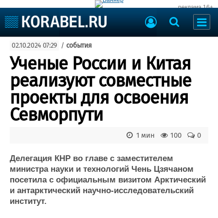
реклама 16+
Судостроение
02.10.2024 07:29
/
события
Судоходство
Судоремонт
Ученые России и Китая
События
Пресс-релизы
реализуют совместные
Порты
Рыболовство
проекты для освоения
ВМФ
Образование
Севморпути
Яхты и катера
Еще
1 мин
100
0
Судостроение
Торговая площадка
Пульс
Доска объявлений
Делегация КНР во главе с заместителем
Новости
Продажа флота
министра науки и технологий Чень Цзячаном
посетила с официальным визитом Арктический
Компании
Оборудование
и антарктический научно-исследовательский
Репутация
Изделия
институт.
Работа
Материалы
Крюинг
Услуги