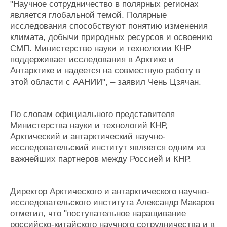
"Научное сотрудничество в полярных регионах
Журнал
является глобальной темой. Полярные
Реклама
исследования способствуют понятию изменения
климата, добычи природных ресурсов и освоению
СМП. Министерство науки и технологии КНР
Конференции
Флот
поддерживает исследования в Арктике и
Выставки и семинары
Галерея флота
Антарктике и надеется на совместную работу в
Личности
Форум
этой области с ААНИИ", – заявил Чень Цзячан.
Словарь
Отзывы
Все службы
По словам официального представителя
Министерства науки и технологий КНР,
Арктический и антарктический научно-
исследовательский институт является одним из
важнейших партнеров между Россией и КНР.
Директор Арктического и антарктического научно-
исследовательского института Александр Макаров
отметил, что "поступательное наращивание
российско-китайского научного сотрудничества и в