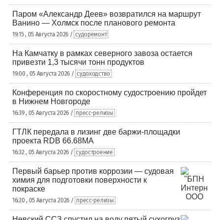
Паром «Александр Деев» возвратился на маршрут
Ванино — Холмск после планового ремонта
19:15 , 05 Августа 2026 /
судоремонт
На Камчатку в рамках северного завоза остается
привезти 1,3 тысячи тонн продуктов
19:00 , 05 Августа 2026 /
судоходство
Конференция по скоростному судостроению пройдет
в Нижнем Новгороде
16:39 , 05 Августа 2026 /
пресс-релизы
ГТЛК передала в лизинг две баржи-площадки
проекта RDB 66.68МА
16:32 , 05 Августа 2026 /
судостроение
Первый барьер против коррозии — судовая
химия для подготовки поверхности к
покраске
16:20 , 05 Августа 2026 /
пресс-релизы
Невский ССЗ спустил на воду пятый сухогруз