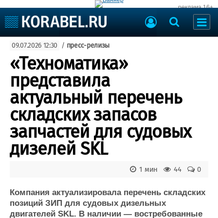
реклама 16+
Судостроение
09.07.2026 12:30
/
пресс-релизы
Судоходство
Судоремонт
«Техноматика»
События
Пресс-релизы
представила
Порты
Рыболовство
актуальный перечень
ВМФ
Образование
складских запасов
Яхты и катера
Еще
запчастей для судовых
дизелей SKL
Судостроение
Торговая площадка
Пульс
Доска объявлений
Новости
Продажа флота
1 мин
44
0
Компании
Оборудование
Репутация
Изделия
Компания актуализировала перечень складских
позиций ЗИП для судовых дизельных
Работа
Материалы
двигателей SKL. В наличии — востребованные
Крюинг
Услуги