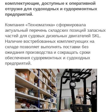
комплектующие, доступные к оперативной
Журнал
отгрузке для судоходных и судоремонтных
Реклама
предприятий.
Компания «Техноматика» сформировала
Конференции
Флот
актуальный перечень складских позиций запасных
Выставки и семинары
Галерея флота
частей для судовых дизельных двигателей SKL.
Личности
Форум
Наличие востребованных комплектующих на
Словарь
Отзывы
складе позволяет выполнять поставки без
Все службы
ожидания производства и сокращать сроки
обеспечения судоремонтных и судоходных
предприятий.