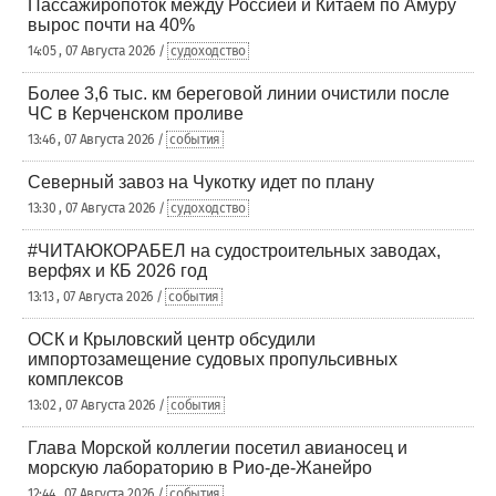
Пассажиропоток между Россией и Китаем по Амуру
вырос почти на 40%
14:05 , 07 Августа 2026 /
судоходство
Более 3,6 тыс. км береговой линии очистили после
ЧС в Керченском проливе
13:46 , 07 Августа 2026 /
события
Северный завоз на Чукотку идет по плану
13:30 , 07 Августа 2026 /
судоходство
#ЧИТАЮКОРАБЕЛ на судостроительных заводах,
верфях и КБ 2026 год
13:13 , 07 Августа 2026 /
события
ОСК и Крыловский центр обсудили
импортозамещение судовых пропульсивных
комплексов
13:02 , 07 Августа 2026 /
события
Глава Морской коллегии посетил авианосец и
морскую лабораторию в Рио-де-Жанейро
12:44 , 07 Августа 2026 /
события