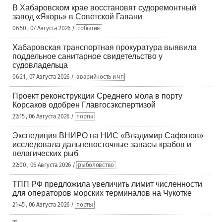
В Хабаровском крае восстановят судоремонтный
завод «Якорь» в Советской Гавани
06:50 , 07 Августа 2026 /
события
Хабаровская транспортная прокуратура выявила
поддельное санитарное свидетельство у
судовладельца
06:21 , 07 Августа 2026 /
аварийность и чп
Проект реконструкции Среднего мола в порту
Корсаков одобрен Главгосэкспертизой
22:15 , 06 Августа 2026 /
порты
Экспедиция ВНИРО на НИС «Владимир Сафонов»
исследовала дальневосточные запасы крабов и
пелагических рыб
22:00 , 06 Августа 2026 /
рыболовство
ТПП РФ предложила увеличить лимит численности
для операторов морских терминалов на Чукотке
21:45 , 06 Августа 2026 /
порты