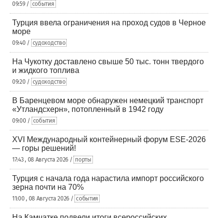
09:59 /
события
Турция ввела ограничения на проход судов в Черное
море
09:40 /
судоходство
На Чукотку доставлено свыше 50 тыс. тонн твердого
и жидкого топлива
09:20 /
судоходство
В Баренцевом море обнаружен немецкий транспорт
«Утландсхерн», потопленный в 1942 году
09:00 /
события
XVI Международный контейнерный форум ESE-2026
— горы решений!
17:43 , 08 Августа 2026 /
порты
Турция с начала года нарастила импорт российского
зерна почти на 70%
11:00 , 08 Августа 2026 /
события
На Камчатке подвели итоги всероссийских