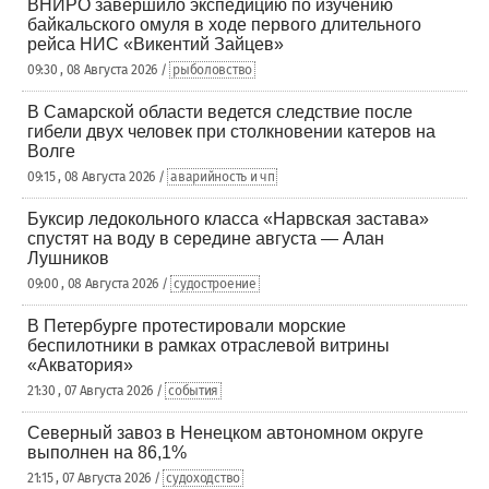
ВНИРО завершило экспедицию по изучению
байкальского омуля в ходе первого длительного
рейса НИС «Викентий Зайцев»
09:30 , 08 Августа 2026 /
рыболовство
В Самарской области ведется следствие после
гибели двух человек при столкновении катеров на
Волге
09:15 , 08 Августа 2026 /
аварийность и чп
Буксир ледокольного класса «Нарвская застава»
спустят на воду в середине августа — Алан
Лушников
09:00 , 08 Августа 2026 /
судостроение
В Петербурге протестировали морские
беспилотники в рамках отраслевой витрины
«Акватория»
21:30 , 07 Августа 2026 /
события
Северный завоз в Ненецком автономном округе
выполнен на 86,1%
21:15 , 07 Августа 2026 /
судоходство