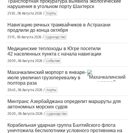
Транспортная прокуратура выявила экологические
нарушения в угольном порту Шахтерск
21:30 , 06 Августа 2026 /
порты
Навигацию речных трамвайчиков в Астрахани
продлили до конца октября
21:15 , 06 Августа 2026 /
судоходство
Медицинские теплоходы в Югре посетили
42 населенных пункта с начала навигации
20:59 , 06 Августа 2026 /
события
Махачкалинский морпорт в январе-
июле увеличил грузоперевалку в
полтора раза
20:45 , 06 Августа 2026 /
порты
Минтранс Азербайджана определит маршруты для
автономных морских судов
20:30 , 06 Августа 2026 /
судоходство
Корабельная ударная группа Балтийского флота
уничтожила беспилотники условного противника на