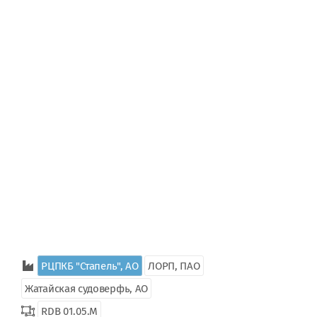
РЦПКБ "Стапель", АО
ЛОРП, ПАО
Жатайская судоверфь, АО
RDB 01.05.М