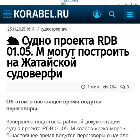
реклама 16+
Судостроение
25.11.2025 16:17
/
судостроение
Судоходство
Судоремонт
🛳 Судно проекта RDB
События
Пресс-релизы
01.05. М могут построить
Порты
Рыболовство
на Жатайской
ВМФ
Образование
судоверфи
Яхты и катера
Еще
1 мин
264
0
Судостроение
Торговая площадка
Пульс
Доска объявлений
Об этом в настоящее время ведутся
Новости
Продажа флота
переговоры.
Компании
Оборудование
Завершена подготовка рабочей документации
Репутация
Изделия
судна проекта RDB 01.05. М класса «река-море».
Работа
Материалы
В настоящее время ведутся переговоры о начале
Крюинг
Услуги