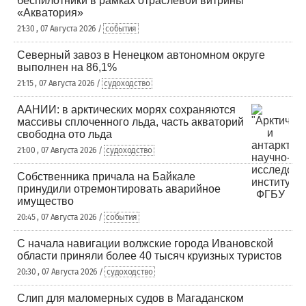
беспилотники в рамках отраслевой витрины
«Акватория»
21:30 , 07 Августа 2026 /
события
Северный завоз в Ненецком автономном округе
выполнен на 86,1%
21:15 , 07 Августа 2026 /
судоходство
ААНИИ: в арктических морях сохраняются
массивы сплоченного льда, часть акваторий
свободна ото льда
21:00 , 07 Августа 2026 /
судоходство
Собственника причала на Байкале
принудили отремонтировать аварийное
имущество
20:45 , 07 Августа 2026 /
события
С начала навигации волжские города Ивановской
области приняли более 40 тысяч круизных туристов
20:30 , 07 Августа 2026 /
судоходство
Слип для маломерных судов в Магаданском