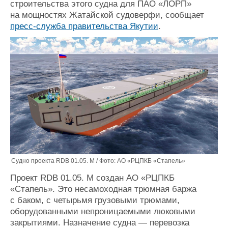
строительства этого судна для ПАО «ЛОРП»
Журнал
на мощностях Жатайской судоверфи, сообщает
Реклама
пресс-служба правительства Якутии
.
Конференции
Флот
Выставки и семинары
Галерея флота
Личности
Форум
Словарь
Отзывы
Все службы
Судно проекта RDB 01.05. М / Фото: АО «РЦПКБ «Стапель»
Проект RDB 01.05. М создан АО «РЦПКБ
«Стапель». Это несамоходная трюмная баржа
с баком, с четырьмя грузовыми трюмами,
оборудованными непроницаемыми люковыми
закрытиями. Назначение судна — перевозка