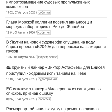
импортозамещение судовых пропульсивных
комплексов
13:02 , 07 Августа 2026 /
события
Глава Морской коллегии посетил авианосец и
морскую лабораторию в Рио-де-Жанейро
12:44 , 07 Августа 2026 /
события
В Якутии на новой судоверфи спущена на воду
баржа проекта «В2040» для перевозки пассажиров и
грузов
10:17 , 07 Августа 2026 /
судостроение
🛳️ Круизный лайнер «Виктор Астафьев» для Енисея
приступил к ходовым испытаниям на Неве
10:10 , 07 Августа 2026 /
судостроение
ЕС исключил танкер «Миллерово» из санкционных
списков, признав ошибку
09:16 , 07 Августа 2026 /
события
Росморпорт объявил закупку на ремонт ледокола