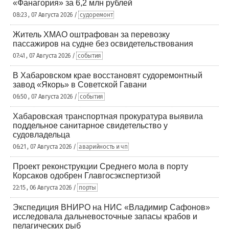
«Фанагория» за 6,2 млн рублей
08:23 , 07 Августа 2026 /
судоремонт
Житель ХМАО оштрафован за перевозку
пассажиров на судне без освидетельствования
07:41 , 07 Августа 2026 /
события
В Хабаровском крае восстановят судоремонтный
завод «Якорь» в Советской Гавани
06:50 , 07 Августа 2026 /
события
Хабаровская транспортная прокуратура выявила
поддельное санитарное свидетельство у
судовладельца
06:21 , 07 Августа 2026 /
аварийность и чп
Проект реконструкции Среднего мола в порту
Корсаков одобрен Главгосэкспертизой
22:15 , 06 Августа 2026 /
порты
Экспедиция ВНИРО на НИС «Владимир Сафонов»
исследовала дальневосточные запасы крабов и
пелагических рыб