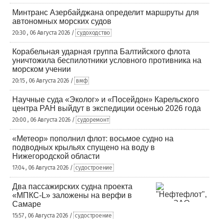
Минтранс Азербайджана определит маршруты для
автономных морских судов
20:30 , 06 Августа 2026 /
судоходство
Корабельная ударная группа Балтийского флота
уничтожила беспилотники условного противника на
морском учении
20:15 , 06 Августа 2026 /
вмф
Научные суда «Эколог» и «Посейдон» Карельского
центра РАН выйдут в экспедиции осенью 2026 года
20:00 , 06 Августа 2026 /
судоремонт
«Метеор» пополнил флот: восьмое судно на
подводных крыльях спущено на воду в
Нижегородской области
17:04 , 06 Августа 2026 /
судостроение
Два пассажирских судна проекта
«МПКС-L» заложены на верфи в
Самаре
15:57 , 06 Августа 2026 /
судостроение