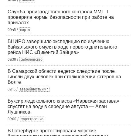
10:00 /
события
Служба производственного контроля ММТП
проверила нормы безопасности при работе на
причалах
09:45 /
порты
ВНИРО завершило экспедицию по изучению
байкальского омуля в ходе первого длительного
рейса НИС «Викентий Зайцев»
09:30 /
рыболовство
В Самарской области ведется следствие после
гибели двух человек при столкновении катеров на
Волге
09:15 /
аварийность и чп
Буксир ледокольного класса «Нарвская застава»
спустят на воду в середине августа — Алан
Лушников
09:00 /
судостроение
В Петербурге протестировали морские