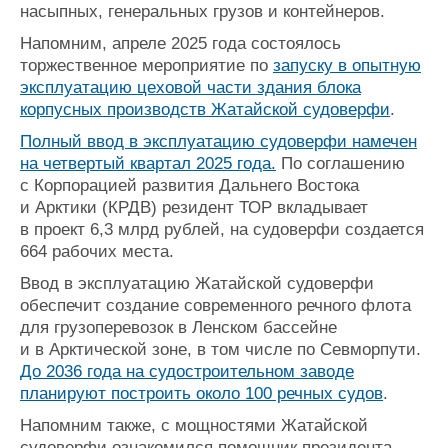
насыпных, генеральных грузов и контейнеров.
Напомним, апреле 2025 года состоялось
торжественное мероприятие по
запуску в опытную
эксплуатацию цеховой части здания блока
корпусных производств Жатайской судоверфи
.
Полный ввод в эксплуатацию судоверфи намечен
на четвертый квартал 2025 года.
По соглашению
с Корпорацией развития Дальнего Востока
и Арктики (КРДВ) резидент ТОР вкладывает
в проект 6,3 млрд рублей, на судоверфи создается
664 рабочих места.
Ввод в эксплуатацию Жатайской судоверфи
обеспечит создание современного речного флота
для грузоперевозок в Ленском бассейне
и в Арктической зоне, в том числе по Севморпути.
До 2036 года на судостроительном заводе
планируют построить около 100 речных судов
.
Напомним также, с мощностями Жатайской
судоверфи ознакомился помощник президента