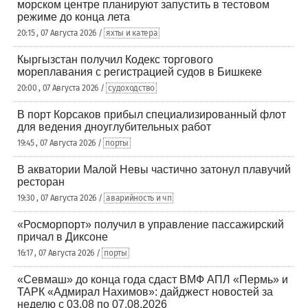
морском центре планируют запустить в тестовом
режиме до конца лета
20:15 , 07 Августа 2026 /
яхты и катера
Кыргызстан получил Кодекс торгового
мореплавания с регистрацией судов в Бишкеке
20:00 , 07 Августа 2026 /
судоходство
В порт Корсаков прибыл специализированный флот
для ведения дноуглубительных работ
19:45 , 07 Августа 2026 /
порты
В акватории Малой Невы частично затонул плавучий
ресторан
19:30 , 07 Августа 2026 /
аварийность и чп
«Росморпорт» получил в управление пассажирский
причал в Диксоне
16:17 , 07 Августа 2026 /
порты
«Севмаш» до конца года сдаст ВМФ АПЛ «Пермь» и
ТАРК «Адмирал Нахимов»: дайджест новостей за
неделю с 03.08 по 07.08.2026