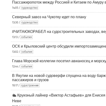
Пассажиропоток между Россией и Китаем по Амуру 
14:05 /
судоходство
Северный завоз на Чукотку идет по плану
13:30 /
судоходство
#ЧИТАЮКОРАБЕЛ на судостроительных заводах, вер
13:13 /
события
ОСК и Крыловский центр обсудили импортозамещен
13:02 /
события
Глава Морской коллегии посетил авианосец и морс
12:44 /
события
В Якутии на новой судоверфи спущена на воду барж
пассажиров и грузов
10:17 /
судостроение
🛳️ Круизный лайнер «Виктор Астафьев» для Енисея
Неве