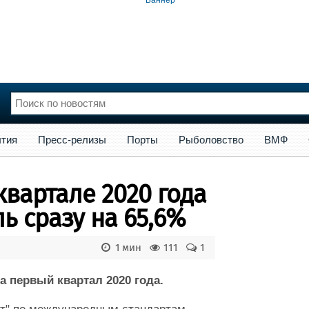
сс-релизы
Порты
Рыболовство
ВМФ
Образование
Яхт
тия
Пресс-релизы
Порты
Рыболовство
ВМФ
нции
Флот
и и семинары
Галерея флота
квартале 2020 года
и
Форум
Отзывы
ь сразу на 65,6%
Все службы
1 мин
111
1
 первый квартал 2020 года.