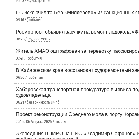
10:10 /
судостроение
ЕС исключил танкер «Миллерово» из санкционных с
09:16 /
события
Росморпорт объявил закупку на ремонт ледокола «Ф
08:23 /
судоремонт
Житель ХМАО оштрафован за перевозку пассажиров 
07:41 /
события
В Хабаровском крае восстановят судоремонтный за
06:50 /
события
Хабаровская транспортная прокуратура выявила по
судовладельца
06:21 /
аварийность и чп
Проект реконструкции Среднего мола в порту Корса
22:15 , 06 Августа 2026 /
порты
Экспедиция ВНИРО на НИС «Владимир Сафонов» и