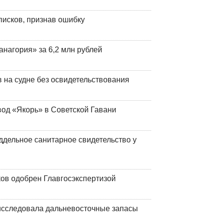
писков, признав ошибку
анагория» за 6,2 млн рублей
на судне без освидетельствования
вод «Якорь» в Советской Гавани
ддельное санитарное свидетельство у
ков одобрен Главгосэкспертизой
сследовала дальневосточные запасы