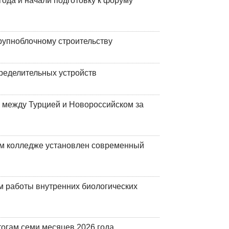
года и начали подготовку к форуму
рупноблочному строительству
ределительных устройств
 между Турцией и Новороссийском за
м колледже установлен современный
 работы внутренних биологических
огам семи месяцев 2026 года