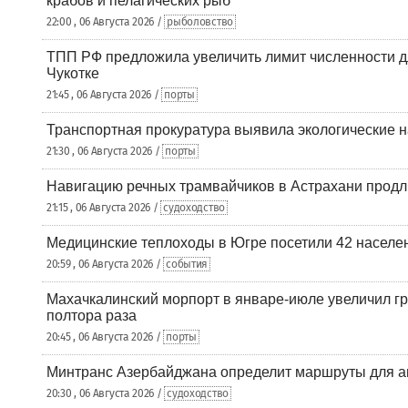
крабов и пелагических рыб
22:00 , 06 Августа 2026 /
рыболовство
ТПП РФ предложила увеличить лимит численности д
Чукотке
21:45 , 06 Августа 2026 /
порты
Транспортная прокуратура выявила экологические 
21:30 , 06 Августа 2026 /
порты
Навигацию речных трамвайчиков в Астрахани продл
21:15 , 06 Августа 2026 /
судоходство
Медицинские теплоходы в Югре посетили 42 населен
20:59 , 06 Августа 2026 /
события
Махачкалинский морпорт в январе-июле увеличил гр
полтора раза
20:45 , 06 Августа 2026 /
порты
Минтранс Азербайджана определит маршруты для а
20:30 , 06 Августа 2026 /
судоходство