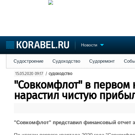
Новости
Судостроение
Судоходство
Судоремонт
События
Пре
Судостроение
Судоходство
Судоремонт
Собы
Судостроение
Торговая площадка
Конфере
15.05.2020 09:17
/
судоходство
Пульс
Доска объявлений
Выставк
"Совкомфлот" в первом 
Новости
Продажа флота
Личност
Компании
Оборудование
Словарь
нарастил чистую прибыл
Репутация
Изделия
Работа
Материалы
Крюинг
Услуги
Журнал
"Совкомфлот" представил финансовый отчет за
Реклама