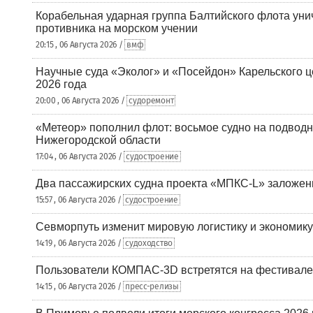
Корабельная ударная группа Балтийского флота уни
противника на морском учении
20:15 , 06 Августа 2026 /
вмф
Научные суда «Эколог» и «Посейдон» Карельского 
2026 года
20:00 , 06 Августа 2026 /
судоремонт
«Метеор» пополнил флот: восьмое судно на подводн
Нижегородской области
17:04 , 06 Августа 2026 /
судостроение
Два пассажирских судна проекта «МПКС-L» заложе
15:57 , 06 Августа 2026 /
судостроение
Севморпуть изменит мировую логистику и экономик
14:19 , 06 Августа 2026 /
судоходство
Пользователи КОМПАС-3D встретятся на фестивале
14:15 , 06 Августа 2026 /
пресс-релизы