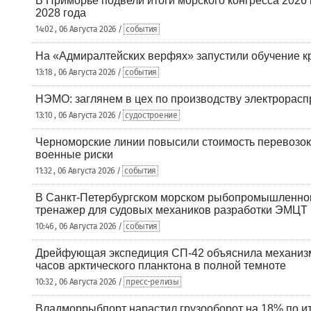
В Приморье подвели итоги морского конгресса 2026 
2028 года
14:02 , 06 Августа 2026 /
события
На «Адмиралтейских верфях» запустили обучение к
13:18 , 06 Августа 2026 /
события
НЭМО: заглянем в цех по производству электрорасп
13:10 , 06 Августа 2026 /
судостроение
Черноморские линии повысили стоимость перевозок
военные риски
11:32 , 06 Августа 2026 /
события
В Санкт-Петербургском морском рыбопромышленно
тренажер для судовых механиков разработки ЭМЦТ
10:46 , 06 Августа 2026 /
события
Дрейфующая экспедиция СП-42 объяснила механизм
часов арктического планктона в полной темноте
10:32 , 06 Августа 2026 /
пресс-релизы
Владморрыбпорт нарастил грузооборот на 18% по ит