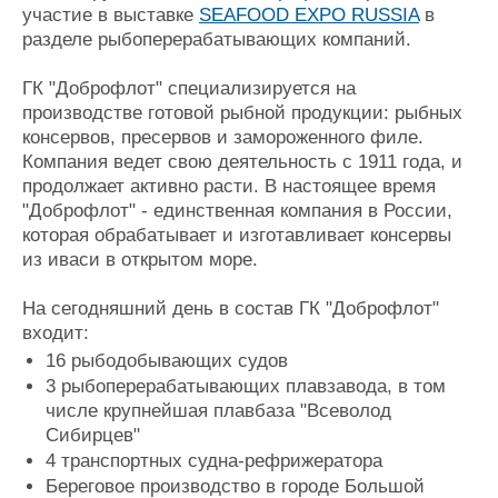
участие в выставке
SEAFOOD EXPO RUSSIA
в
Журнал
разделе рыбоперерабатывающих компаний.
Реклама
ГК "Доброфлот" специализируется на
производстве готовой рыбной продукции: рыбных
Конференции
Флот
консервов, пресервов и замороженного филе.
Выставки и семинары
Галерея флота
Компания ведет свою деятельность с 1911 года, и
Личности
Форум
продолжает активно расти. В настоящее время
Словарь
Отзывы
"Доброфлот" - единственная компания в России,
Все службы
которая обрабатывает и изготавливает консервы
из иваси в открытом море.
На сегодняшний день в состав ГК "Доброфлот"
входит:
16 рыбодобывающих судов
3 рыбоперерабатывающих плавзавода, в том
числе крупнейшая плавбаза "Всеволод
Сибирцев"
4 транспортных судна-рефрижератора
Береговое производство в городе Большой