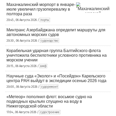
Махачкалинский морпорт в январе-
июле увеличил грузоперевалку в
полтора раза
20:45 , 06 Августа 2026 /
порты
Минтранс Азербайджана определит маршруты для
автономных морских судов
20:30 , 06 Августа 2026 /
судоходство
Корабельная ударная группа Балтийского флота
уничтожила беспилотники условного противника на
морском учении
20:15 , 06 Августа 2026 /
вмф
Научные суда «Эколог» и «Посейдон» Карельского
центра РАН выйдут в экспедиции осенью 2026 года
20:00 , 06 Августа 2026 /
судоремонт
«Метеор» пополнил флот: восьмое судно на
подводных крыльях спущено на воду в
Нижегородской области
17:04 , 06 Августа 2026 /
судостроение