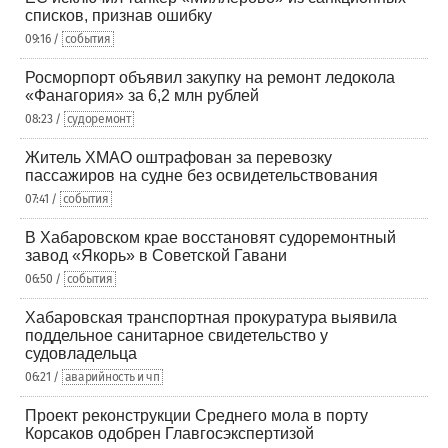
списков, признав ошибку
09:16 /
события
Росморпорт объявил закупку на ремонт ледокола
«Фанагория» за 6,2 млн рублей
08:23 /
судоремонт
Житель ХМАО оштрафован за перевозку
пассажиров на судне без освидетельствования
07:41 /
события
В Хабаровском крае восстановят судоремонтный
завод «Якорь» в Советской Гавани
06:50 /
события
Хабаровская транспортная прокуратура выявила
поддельное санитарное свидетельство у
судовладельца
06:21 /
аварийность и чп
Проект реконструкции Среднего мола в порту
Корсаков одобрен Главгосэкспертизой