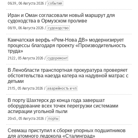
06:39 , 06 Августа 2026 /
события
Иран и Оман согласовали новый маршрут для
судоходства в Ормузском проливе
06:19 , 06 Августа 2026 /
судоходство
Камчатская верфь «Рем-Нова ДВ» модернизирует
процессы благодаря проекту «Производительность
труда»
21:22 , 05 Августа 2026 /
судоремонт
В Ленобласти транспортная прокуратура проверяет
обстоятельства наезда катера на надувной матрас с
детьми
21:15 , 05 Августа 2026 /
аварийность и чп
В порту Шахтерск до конца года завершат
оборудование всех точек перегрузки системами
аспирации угольной пыли
20:45 , 05 Августа 2026 /
порты
Севмаш приступил к сборке упорных подшипников
для атомного ледокола «Сталинград»