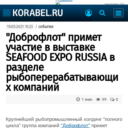
реклама 16+
Судостроение
19.05.2021 15:23
/
события
Судоходство
Судоремонт
"Доброфлот" примет
События
Пресс-релизы
участие в выставке
Порты
Рыболовство
SEAFOOD EXPO RUSSIA в
ВМФ
Образование
разделе
Яхты и катера
Еще
рыбоперерабатывающи
х компаний
Судостроение
Торговая площадка
Пульс
Доска объявлений
Новости
Продажа флота
1 мин
99
0
Компании
Оборудование
Репутация
Изделия
Крупнейший рыбопромышленный холдинг "полного
Работа
Материалы
цикла" группа компаний
"Доброфлот"
примет
Крюинг
Услуги