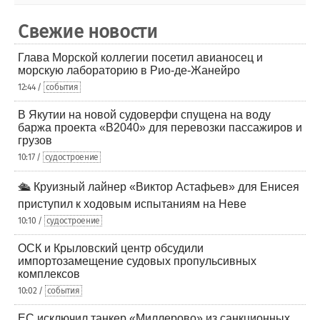
Свежие новости
Глава Морской коллегии посетил авианосец и
морскую лабораторию в Рио-де-Жанейро
12:44 /
события
В Якутии на новой судоверфи спущена на воду
баржа проекта «В2040» для перевозки пассажиров и
грузов
10:17 /
судостроение
🛳️ Круизный лайнер «Виктор Астафьев» для Енисея
приступил к ходовым испытаниям на Неве
10:10 /
судостроение
ОСК и Крыловский центр обсудили
импортозамещение судовых пропульсивных
комплексов
10:02 /
события
ЕС исключил танкер «Миллерово» из санкционных