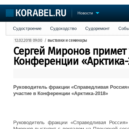
Новости
Судостроение
Судоходство
Судоремонт
События
Пре
Судостроение
Судоходство
Судоремонт
Собы
Судостроение
Торговая площадка
Конфере
12.02.2018 09:00
/
выставки и семинары
Пульс
Доска объявлений
Выставк
Сергей Миронов примет 
Новости
Продажа флота
Личност
Компании
Оборудование
Словарь
Конференции «Арктика-
Репутация
Изделия
Работа
Материалы
Крюинг
Услуги
Журнал
Руководитель фракции «Справедливая Россия
Реклама
участие в Конференции «Арктика-2018»
Руководитель фракции «Справедливая Россия
Миронов выступит с докладом на Пленарной сесс