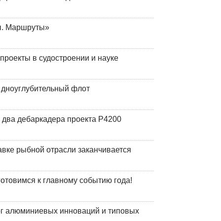
ы. Маршруты»
роекты в судостроении и науке
й дноуглубительный флот
 два дебаркадера проекта Р4200
авке рыбной отрасли заканчивается
готовимся к главному событию года!
лог алюминиевых инноваций и типовых