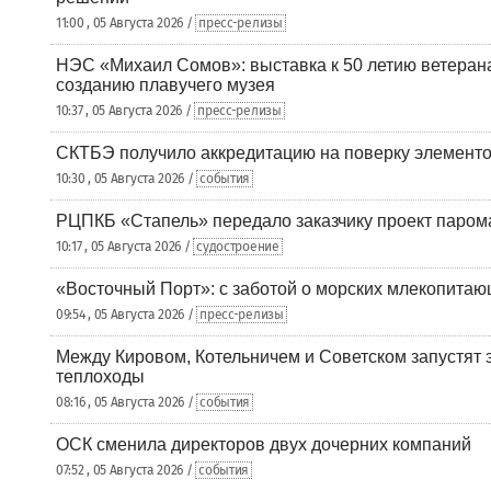
11:00 , 05 Августа 2026 /
пресс-релизы
НЭС «Михаил Сомов»: выставка к 50 летию ветеран
созданию плавучего музея
10:37 , 05 Августа 2026 /
пресс-релизы
СКТБЭ получило аккредитацию на поверку элементо
10:30 , 05 Августа 2026 /
события
РЦПКБ «Стапель» передало заказчику проект паром
10:17 , 05 Августа 2026 /
судостроение
«Восточный Порт»: с заботой о морских млекопита
09:54 , 05 Августа 2026 /
пресс-релизы
Между Кировом, Котельничем и Советском запустят 
теплоходы
08:16 , 05 Августа 2026 /
события
ОСК сменила директоров двух дочерних компаний
07:52 , 05 Августа 2026 /
события