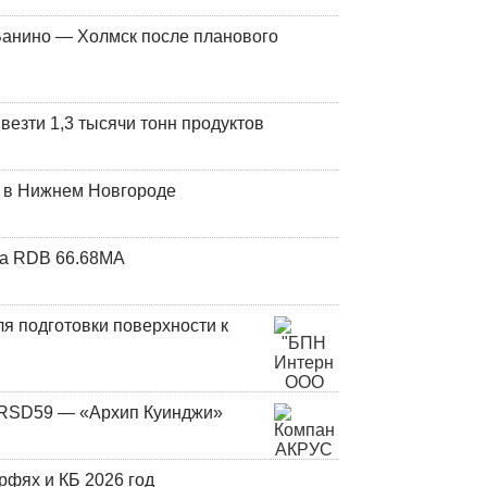
Ванино — Холмск после планового
везти 1,3 тысячи тонн продуктов
т в Нижнем Новгороде
та RDB 66.68МА
я подготовки поверхности к
и RSD59 — «Архип Куинджи»
фях и КБ 2026 год