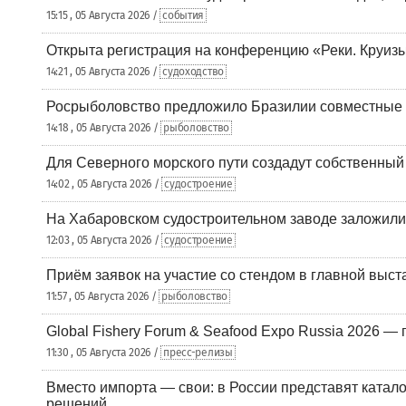
15:15 , 05 Августа 2026 /
события
Открыта регистрация на конференцию «Реки. Круиз
14:21 , 05 Августа 2026 /
судоходство
Росрыболовство предложило Бразилии совместные п
14:18 , 05 Августа 2026 /
рыболовство
Для Северного морского пути создадут собственны
14:02 , 05 Августа 2026 /
судостроение
На Хабаровском судостроительном заводе заложили
12:03 , 05 Августа 2026 /
судостроение
Приём заявок на участие со стендом в главной выст
11:57 , 05 Августа 2026 /
рыболовство
Global Fishery Forum & Seafood Expo Russia 2026 — 
11:30 , 05 Августа 2026 /
пресс-релизы
Вместо импорта — свои: в России представят ката
решений