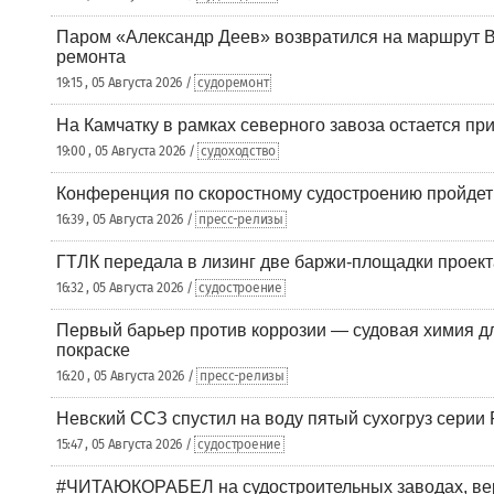
Паром «Александр Деев» возвратился на маршрут 
ремонта
19:15 , 05 Августа 2026 /
судоремонт
На Камчатку в рамках северного завоза остается при
19:00 , 05 Августа 2026 /
судоходство
Конференция по скоростному судостроению пройде
16:39 , 05 Августа 2026 /
пресс-релизы
ГТЛК передала в лизинг две баржи-площадки проек
16:32 , 05 Августа 2026 /
судостроение
Первый барьер против коррозии — судовая химия дл
покраске
16:20 , 05 Августа 2026 /
пресс-релизы
Невский ССЗ спустил на воду пятый сухогруз сери
15:47 , 05 Августа 2026 /
судостроение
#ЧИТАЮКОРАБЕЛ на судостроительных заводах, вер