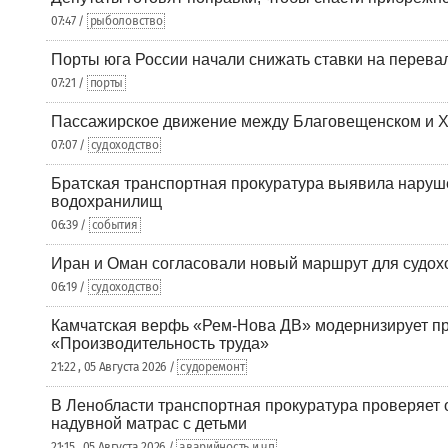
07:47 /
рыболовство
Порты юга России начали снижать ставки на перевал
07:21 /
порты
Пассажирское движение между Благовещенском и Х
07:07 /
судоходство
Братская транспортная прокуратура выявила наруш
водохранилищ
06:39 /
события
Иран и Оман согласовали новый маршрут для судох
06:19 /
судоходство
Камчатская верфь «Рем-Нова ДВ» модернизирует пр
«Производительность труда»
21:22 , 05 Августа 2026 /
судоремонт
В Ленобласти транспортная прокуратура проверяет 
надувной матрас с детьми
21:15 , 05 Августа 2026 /
аварийность и чп