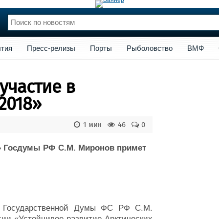
сс-релизы
Порты
Рыболовство
ВМФ
Образование
Яхт
тия
Пресс-релизы
Порты
Рыболовство
ВМФ
нции
Флот
и и семинары
Галерея флота
участие в
и
Форум
Отзывы
2018»
Все службы
1 мин
46
0
» Госдумы РФ С.М. Миронов примет
» Государственной Думы ФС РФ С.М.
ии «Устойчивое развитие Арктических