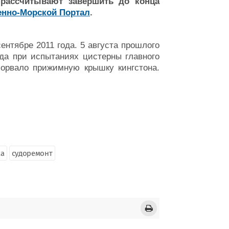
 рассчитывают завершить до конца
нно-Морской Портал
.
нтябре 2011 года. 5 августа прошлого
ода при испытаниях цистерны главного
сорвало прижимную крышку кингстона.
ка
судоремонт