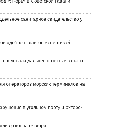
вод «Якорь» в Советской Гавани
ддельное санитарное свидетельство у
ков одобрен Главгосэкспертизой
сследовала дальневосточные запасы
ля операторов морских терминалов на
нарушения в угольном порту Шахтерск
или до конца октября