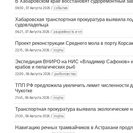
В Хабаровском крае восстановят судоремонтный за
06:50 , 07 Августа 2026 /
события
Хабаровская транспортная прокуратура выявила по
судовладельца
06:21 , 07 Августа 2026 /
аварийность и чп
Проект реконструкции Среднего мола в порту Корса
22:15 , 06 Августа 2026 /
порты
Экспедиция ВНИРО на НИС «Владимир Сафонов» и
крабов и пелагических рыб
22:00 , 06 Августа 2026 /
рыболовство
ТПП РФ предложила увеличить лимит численности д
Чукотке
21:45 , 06 Августа 2026 /
порты
Транспортная прокуратура выявила экологические 
21:30 , 06 Августа 2026 /
порты
Навигацию речных трамвайчиков в Астрахани продл