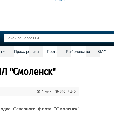
сс-релизы
Порты
Рыболовство
ВМФ
Образование
Яхт
тия
Пресс-релизы
Порты
Рыболовство
ВМФ
нции
Флот
и и семинары
Галерея флота
Л "Смоленск"
и
Форум
Отзывы
Все службы
1 мин
740
0
одке Северного флота "Смоленск"