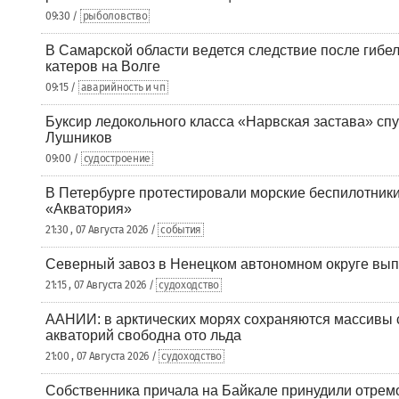
09:30 /
рыболовство
В Самарской области ведется следствие после гибел
катеров на Волге
09:15 /
аварийность и чп
Буксир ледокольного класса «Нарвская застава» спу
Лушников
09:00 /
судостроение
В Петербурге протестировали морские беспилотники
«Акватория»
21:30 , 07 Августа 2026 /
события
Северный завоз в Ненецком автономном округе вып
21:15 , 07 Августа 2026 /
судоходство
ААНИИ: в арктических морях сохраняются массивы с
акваторий свободна ото льда
21:00 , 07 Августа 2026 /
судоходство
Собственника причала на Байкале принудили отрем