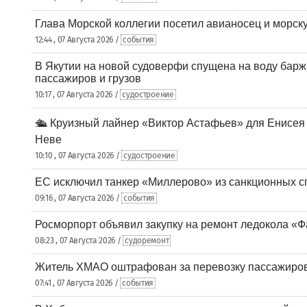
Глава Морской коллегии посетил авианосец и морс
12:44 , 07 Августа 2026 /
события
В Якутии на новой судоверфи спущена на воду барж
пассажиров и грузов
10:17 , 07 Августа 2026 /
судостроение
🛳️ Круизный лайнер «Виктор Астафьев» для Енисея
Неве
10:10 , 07 Августа 2026 /
судостроение
ЕС исключил танкер «Миллерово» из санкционных с
09:16 , 07 Августа 2026 /
события
Росморпорт объявил закупку на ремонт ледокола «Ф
08:23 , 07 Августа 2026 /
судоремонт
Житель ХМАО оштрафован за перевозку пассажиров 
07:41 , 07 Августа 2026 /
события