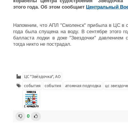
корабелы Центра судостроения "Звездочка"
этого года. Об этом сообщает
Центральный Вое
Напомним, что АПЛ "Смоленск" прибыла в ЦС в се
года была спущена на воду. В сентябре этого г
балласта лодки в доке "Звездочки" давлением 
тогда никто не пострадал.
ЦС "Звёздочка", АО
события
события
атомная подлодка
цс звездоч
0