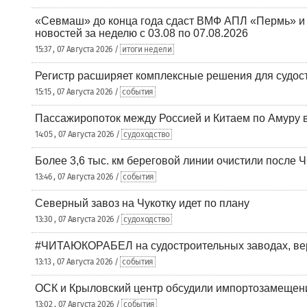
«Севмаш» до конца года сдаст ВМФ АПЛ «Пермь» и
новостей за неделю с 03.08 по 07.08.2026
15:37 , 07 Августа 2026 /
итоги недели
Регистр расширяет комплексные решения для судо
15:15 , 07 Августа 2026 /
события
Пассажиропоток между Россией и Китаем по Амуру 
14:05 , 07 Августа 2026 /
судоходство
Более 3,6 тыс. км береговой линии очистили после 
13:46 , 07 Августа 2026 /
события
Северный завоз на Чукотку идет по плану
13:30 , 07 Августа 2026 /
судоходство
#ЧИТАЮКОРАБЕЛ на судостроительных заводах, вер
13:13 , 07 Августа 2026 /
события
ОСК и Крыловский центр обсудили импортозамещен
13:02 , 07 Августа 2026 /
события