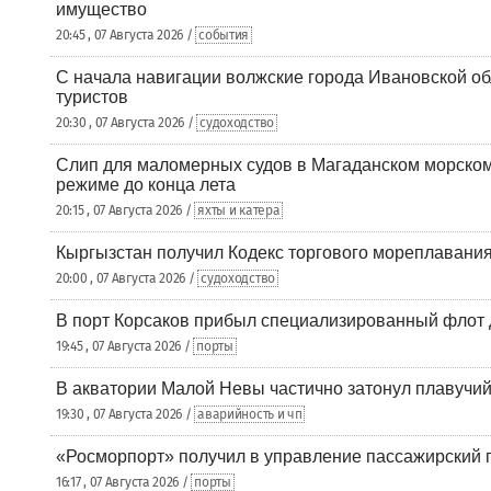
имущество
20:45 , 07 Августа 2026 /
события
С начала навигации волжские города Ивановской об
туристов
20:30 , 07 Августа 2026 /
судоходство
Слип для маломерных судов в Магаданском морском 
режиме до конца лета
20:15 , 07 Августа 2026 /
яхты и катера
Кыргызстан получил Кодекс торгового мореплавания
20:00 , 07 Августа 2026 /
судоходство
В порт Корсаков прибыл специализированный флот 
19:45 , 07 Августа 2026 /
порты
В акватории Малой Невы частично затонул плавучий
19:30 , 07 Августа 2026 /
аварийность и чп
«Росморпорт» получил в управление пассажирский 
16:17 , 07 Августа 2026 /
порты