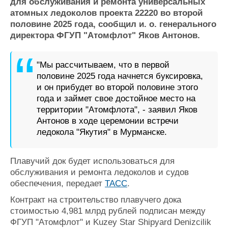
Новости
Продажа флота
для обслуживания и ремонта универсальных
атомных ледоколов проекта 22220 во второй
Компании
Оборудование
половине 2025 года, сообщил и. о. генерального
Репутация
Изделия
директора ФГУП "Атомфлот" Яков Антонов.
Работа
Материалы
Крюинг
Услуги
Журнал
"Мы рассчитываем, что в первой
Реклама
половине 2025 года начнется буксировка,
и он прибудет во второй половине этого
года и займет свое достойное место на
Конференции
Флот
территории "Атомфлота", - заявил Яков
Выставки и семинары
Галерея флота
Антонов в ходе церемонии встречи
Личности
Форум
ледокола "Якутия" в Мурманске.
Словарь
Отзывы
Все службы
Плавучий док будет использоваться для
обслуживания и ремонта ледоколов и судов
обеспечения, передает
ТАСС
.
Контракт на строительство плавучего дока
стоимостью 4,981 млрд рублей подписан между
ФГУП "Атомфлот" и Kuzey Star Shipyard Denizcilik