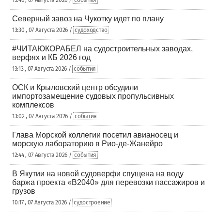
13:46 , 07 Августа 2026 /
события
Северный завоз на Чукотку идет по плану
13:30 , 07 Августа 2026 /
судоходство
#ЧИТАЮКОРАБЕЛ на судостроительных заводах,
верфях и КБ 2026 год
13:13 , 07 Августа 2026 /
события
ОСК и Крыловский центр обсудили
импортозамещение судовых пропульсивных
комплексов
13:02 , 07 Августа 2026 /
события
Глава Морской коллегии посетил авианосец и
морскую лабораторию в Рио-де-Жанейро
12:44 , 07 Августа 2026 /
события
В Якутии на новой судоверфи спущена на воду
баржа проекта «В2040» для перевозки пассажиров и
грузов
10:17 , 07 Августа 2026 /
судостроение