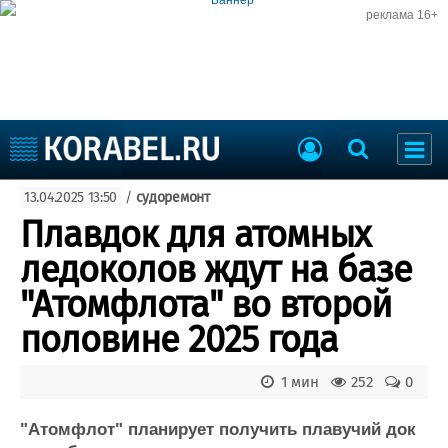
реклама 16+
Судостроение
13.04.2025 13:50
/
судоремонт
Судоходство
Судоремонт
Плавдок для атомных
События
Пресс-релизы
ледоколов ждут на базе
Порты
Рыболовство
"Атомфлота" во второй
ВМФ
Образование
половине 2025 года
Яхты и катера
Еще
1 мин
252
0
Судостроение
Торговая площадка
Пульс
Доска объявлений
"Атомфлот" планирует получить плавучий док