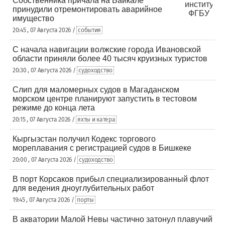
Собственника причала на Байкале
принудили отремонтировать аварийное
имущество
20:45 , 07 Августа 2026 /
события
С начала навигации волжские города Ивановской
области приняли более 40 тысяч круизных туристов
20:30 , 07 Августа 2026 /
судоходство
Слип для маломерных судов в Магаданском
морском центре планируют запустить в тестовом
режиме до конца лета
20:15 , 07 Августа 2026 /
яхты и катера
Кыргызстан получил Кодекс торгового
мореплавания с регистрацией судов в Бишкеке
20:00 , 07 Августа 2026 /
судоходство
В порт Корсаков прибыл специализированный флот
для ведения дноуглубительных работ
19:45 , 07 Августа 2026 /
порты
В акватории Малой Невы частично затонул плавучий