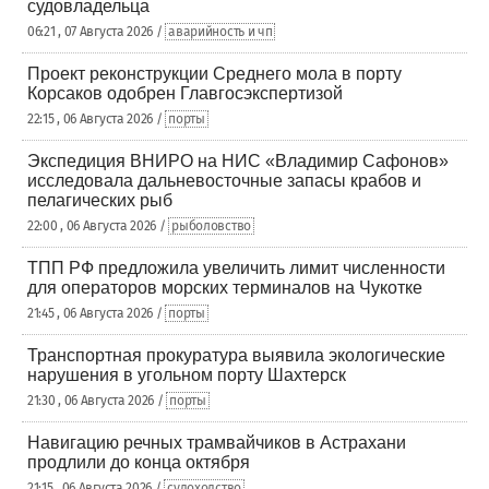
судовладельца
06:21 , 07 Августа 2026 /
аварийность и чп
Проект реконструкции Среднего мола в порту
Корсаков одобрен Главгосэкспертизой
22:15 , 06 Августа 2026 /
порты
Экспедиция ВНИРО на НИС «Владимир Сафонов»
исследовала дальневосточные запасы крабов и
пелагических рыб
22:00 , 06 Августа 2026 /
рыболовство
ТПП РФ предложила увеличить лимит численности
для операторов морских терминалов на Чукотке
21:45 , 06 Августа 2026 /
порты
Транспортная прокуратура выявила экологические
нарушения в угольном порту Шахтерск
21:30 , 06 Августа 2026 /
порты
Навигацию речных трамвайчиков в Астрахани
продлили до конца октября
21:15 , 06 Августа 2026 /
судоходство