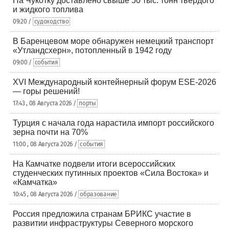
На Чукотку доставлено свыше 50 тыс. тонн твердого
и жидкого топлива
09:20 /
судоходство
В Баренцевом море обнаружен немецкий транспорт
«Утландсхерн», потопленный в 1942 году
09:00 /
события
XVI Международный контейнерный форум ESE-2026
— горы решений!
17:43 , 08 Августа 2026 /
порты
Турция с начала года нарастила импорт российского
зерна почти на 70%
11:00 , 08 Августа 2026 /
события
На Камчатке подвели итоги всероссийских
студенческих путинных проектов «Сила Востока» и
«Камчатка»
10:45 , 08 Августа 2026 /
образование
Россия предложила странам БРИКС участие в
развитии инфраструктуры Северного морского