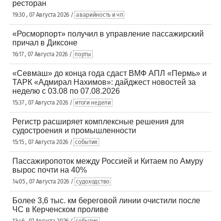
ресторан
19:30 , 07 Августа 2026 /
аварийность и чп
«Росморпорт» получил в управление пассажирский
причал в Диксоне
16:17 , 07 Августа 2026 /
порты
«Севмаш» до конца года сдаст ВМФ АПЛ «Пермь» и
ТАРК «Адмирал Нахимов»: дайджест новостей за
неделю с 03.08 по 07.08.2026
15:37 , 07 Августа 2026 /
итоги недели
Регистр расширяет комплексные решения для
судостроения и промышленности
15:15 , 07 Августа 2026 /
события
Пассажиропоток между Россией и Китаем по Амуру
вырос почти на 40%
14:05 , 07 Августа 2026 /
судоходство
Более 3,6 тыс. км береговой линии очистили после
ЧС в Керченском проливе