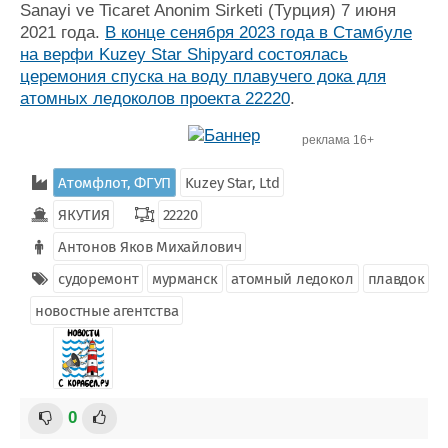
Sanayi ve Ticaret Anonim Sirketi (Турция) 7 июня
2021 года.
В конце сенября 2023 года в Стамбуле
на верфи Kuzey Star Shipyard состоялась
церемония спуска на воду плавучего дока для
атомных ледоколов проекта 22220
.
реклама 16+
Атомфлот, ФГУП
Kuzey Star, Ltd
ЯКУТИЯ
22220
Антонов Яков Михайлович
судоремонт
мурманск
атомный ледокол
плавдок
новостные агентства
0