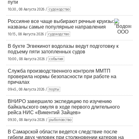
пути
10:30 , 08 Августа 2026 /
судоходство
Россияне все чаще выбирают речные круизы:
названы самые популярные направления
10:15 , 08 Августа 2026 /
судоходство
В бухте Эгвекинот водолазы ведут подготовку к
подъему пяти затопленных судов
10:00 , 08 Августа 2026 /
события
Служба производственного контроля ММТП
проверила нормы безопасности при работе на
причалах
09:45 , 08 Августа 2026 /
порты
ВНИРО завершило экспедицию по изучению
байкальского омуля в ходе первого длительного
рейса НИС «Викентий Зайцев»
09:30 , 08 Августа 2026 /
рыболовство
В Самарской области ведется следствие после
гибели двух человек при столкновении катеров на