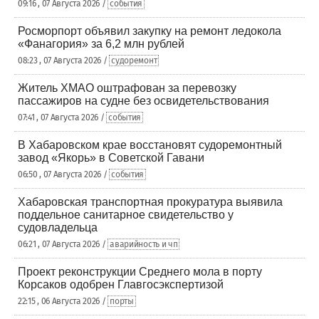
09:16 , 07 Августа 2026 /
события
Росморпорт объявил закупку на ремонт ледокола
«Фанагория» за 6,2 млн рублей
08:23 , 07 Августа 2026 /
судоремонт
Житель ХМАО оштрафован за перевозку
пассажиров на судне без освидетельствования
07:41 , 07 Августа 2026 /
события
В Хабаровском крае восстановят судоремонтный
завод «Якорь» в Советской Гавани
06:50 , 07 Августа 2026 /
события
Хабаровская транспортная прокуратура выявила
поддельное санитарное свидетельство у
судовладельца
06:21 , 07 Августа 2026 /
аварийность и чп
Проект реконструкции Среднего мола в порту
Корсаков одобрен Главгосэкспертизой
22:15 , 06 Августа 2026 /
порты