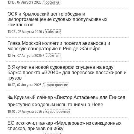
13:13 , 07 Августа 2026 /
события
ОСК и Крыловский центр обсудили
импортозамещение судовых пропульсивных
комплексов
13:02 , 07 Августа 2026 /
события
Глава Морской коллегии посетил авианосец и
морскую лабораторию в Рио-де-Жанейро
12:44 , 07 Августа 2026 /
события
В Якутии на новой судоверфи спущена на воду
баржа проекта «В2040» для перевозки пассажиров и
грузов
10:17 , 07 Августа 2026 /
судостроение
🛳️ Круизный лайнер «Виктор Астафьев» для Енисея
приступил к ходовым испытаниям на Неве
10:10 , 07 Августа 2026 /
судостроение
ЕС исключил танкер «Миллерово» из санкционных
списков, признав ошибку