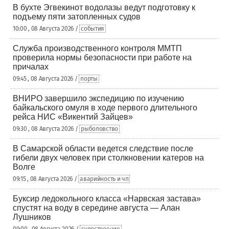
В бухте Эгвекинот водолазы ведут подготовку к
подъему пяти затопленных судов
10:00 , 08 Августа 2026 /
события
Служба производственного контроля ММТП
проверила нормы безопасности при работе на
причалах
09:45 , 08 Августа 2026 /
порты
ВНИРО завершило экспедицию по изучению
байкальского омуля в ходе первого длительного
рейса НИС «Викентий Зайцев»
09:30 , 08 Августа 2026 /
рыболовство
В Самарской области ведется следствие после
гибели двух человек при столкновении катеров на
Волге
09:15 , 08 Августа 2026 /
аварийность и чп
Буксир ледокольного класса «Нарвская застава»
спустят на воду в середине августа — Алан
Лушников