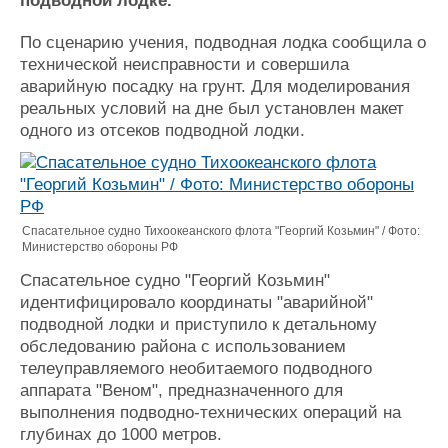
подводной лодке.
Журнал
Реклама
По сценарию учения, подводная лодка сообщила о
технической неисправности и совершила
аварийную посадку на грунт. Для моделирования
Конференции
Флот
реальных условий на дне был установлен макет
Выставки и семинары
Галерея флота
одного из отсеков подводной лодки.
Личности
Форум
Словарь
Отзывы
Все службы
Спасательное судно Тихоокеанского флота "Георгий Козьмин" / Фото:
Министерство обороны РФ
Спасательное судно "Георгий Козьмин"
идентифицировало координаты "аварийной"
подводной лодки и приступило к детальному
обследованию района с использованием
телеуправляемого необитаемого подводного
аппарата "Веном", предназначенного для
выполнения подводно-технических операций на
глубинах до 1000 метров.