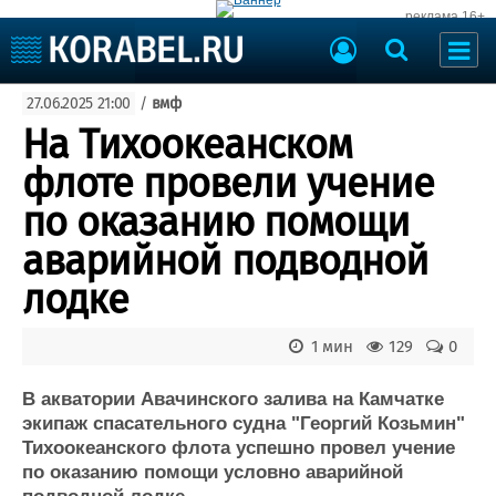
реклама 16+
Судостроение
27.06.2025 21:00
/
вмф
Судоходство
Судоремонт
На Тихоокеанском
События
Пресс-релизы
флоте провели учение
Порты
Рыболовство
по оказанию помощи
ВМФ
Образование
аварийной подводной
Яхты и катера
Еще
лодке
Судостроение
Торговая площадка
1 мин
129
0
Пульс
Доска объявлений
Новости
Продажа флота
В акватории Авачинского залива на Камчатке
Компании
Оборудование
экипаж спасательного судна "Георгий Козьмин"
Репутация
Изделия
Тихоокеанского флота успешно провел учение
Работа
Материалы
по оказанию помощи условно аварийной
Крюинг
Услуги