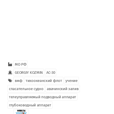
МО РФ
GEORGIY KOZMIN
АС-30
вмф
тихоокеанский флот
учение
спасательное судно
авачинский залив
телеуправляемый подводный аппарат
глубоководный аппарат