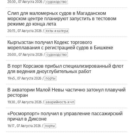
20:30 , 07 Августа 2026 /
судоходство
Слип для маломерных судов в Магаданском
морском центре планируют запустить в тестовом
режиме до конца лета
20:15 , 07 Августа 2026 /
яхты и катера
Кыргызстан получил Кодекс торгового
мореплавания с регистрацией судов в Бишкеке
20:00 , 07 Августа 2026 /
судоходство
В порт Корсаков прибыл специализированный флот
для ведения дноуглубительных работ
19:45 , 07 Августа 2026 /
порты
В акватории Малой Невы частично затонул плавучий
ресторан
19:30 , 07 Августа 2026 /
аварийность и чп
«Росморпорт» получил в управление пассажирский
причал в Диксоне
16:17 , 07 Августа 2026 /
порты