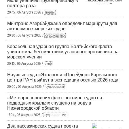
июле увеличил грузоперевалку в
полтора раза
20:45 , 06 Августа 2026 /
порты
Минтранс Азербайджана определит маршруты для
автономных морских судов
20:30 , 06 Августа 2026 /
судоходство
Корабельная ударная группа Балтийского флота
уничтожила беспилотники условного противника на
морском учении
20:15 , 06 Августа 2026 /
вмф
Научные суда «Эколог» и «Посейдон» Карельского
центра РАН выйдут в экспедиции осенью 2026 года
20:00 , 06 Августа 2026 /
судоремонт
«Метеор» пополнил флот: восьмое судно на
подводных крыльях спущено на воду в
Нижегородской области
17:04 , 06 Августа 2026 /
судостроение
Два пассажирских судна проекта