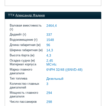
ТТХ
Александр Фадеев
Валовая вместимость
2464,4
(т)
Дедвейт (т)
337
Водоизмещение (т)
1548
Длина габаритная (м)
96
Ширина габаритная (м)
14,3
Высота борта (м)
4,3
Осадка судна (м)
2,45
Материал корпуса
МСт4с
Марка главного
6ЧРН 32/48 ((6NVD-48)
двигателя
Тип топлива
Дизельный
Количество главных
3
двигателей
Мощность главного
294
двигателя
Число пассажиров
298