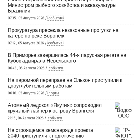
Министром рыбного хозяйства и аквакультуры
Бразилии
07:35 , 05 Августа 2026 /
события
Прокуратура пресекла незаконные прогулки на
катере по реке Воронеж
07:12 , 05 Августа 2026 /
события
В Приморье завершилась 44-я парусная регата на
Кубок адмирала Невельского
06:43 , 05 Августа 2026 /
события
На паромной переправе на Ольхон приступили к
дноуглубительным работам
06:16 , 05 Августа 2026 /
порты
Атомный ледокол «Якутия» сопроводил
круизный лайнер к острову Врангеля
21:15 , 04 Августа 2026 /
события
На строящемся земснаряде проекта
2040 приступили к подключению