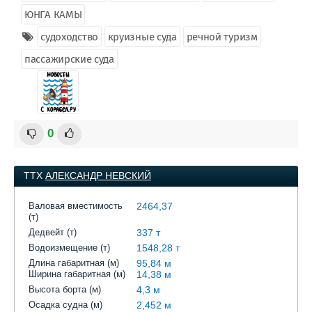
ЮНГА КАМЫ
судоходство
круизные суда
речной туризм
пассажирские суда
0
ТТХ
АЛЕКСАНДР НЕВСКИЙ
Валовая вместимость
2464,37
(т)
Дедвейт (т)
337 т
Водоизмещение (т)
1548,28 т
Длина габаритная (м)
95,84 м
Ширина габаритная (м)
14,38 м
Высота борта (м)
4,3 м
Осадка судна (м)
2,452 м