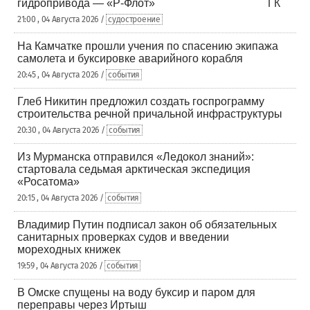
гидропривода — «Р-Флот»
21:00 , 04 Августа 2026 /
судостроение
На Камчатке прошли учения по спасению экипажа
самолета и буксировке аварийного корабля
20:45 , 04 Августа 2026 /
события
Глеб Никитин предложил создать госпрограмму
строительства речной причальной инфраструктуры
20:30 , 04 Августа 2026 /
события
Из Мурманска отправился «Ледокол знаний»:
стартовала седьмая арктическая экспедиция
«Росатома»
20:15 , 04 Августа 2026 /
события
Владимир Путин подписал закон об обязательных
санитарных проверках судов и введении
мореходных книжек
19:59 , 04 Августа 2026 /
события
В Омске спущены на воду буксир и паром для
переправы через Иртыш