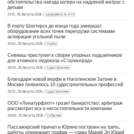
обстоятельства наезда катера на надувной матрас с
детьми
21:15 , 05 Августа 2026 /
аварийность и чп
В порту Шахтерск до конца года завершат
оборудование всех точек перегрузки системами
аспирации угольной пыли
20:45 , 05 Августа 2026 /
порты
Севмаш приступил к сборке упорных подшипников
для атомного ледокола «Сталинград»
20:30 , 05 Августа 2026 /
судостроение
Благодаря новой верфи в Нагатинском Затоне в
Москве появилось 10 судостроительных профессий
20:15 , 05 Августа 2026 /
судостроение
ООО «Ленатурфлот» грозит банкротство: арбитраж
рассмотрит иск о несостоятельности компании
20:00 , 05 Августа 2026 /
события
Пассажирский причал в Юрино построен на треть,
работы опережают график — глава Марий Эл Юрий