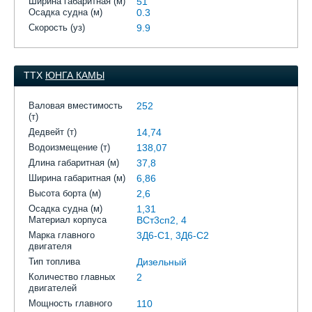
Ширина габаритная (м)
51
Осадка судна (м)
0.3
Скорость (уз)
9.9
ТТХ
ЮНГА КАМЫ
Валовая вместимость
252
(т)
Дедвейт (т)
14,74
Водоизмещение (т)
138,07
Длина габаритная (м)
37,8
Ширина габаритная (м)
6,86
Высота борта (м)
2,6
Осадка судна (м)
1,31
Материал корпуса
ВСт3сп2, 4
Марка главного
3Д6-С1, 3Д6-С2
двигателя
Тип топлива
Дизельный
Количество главных
2
двигателей
Мощность главного
110