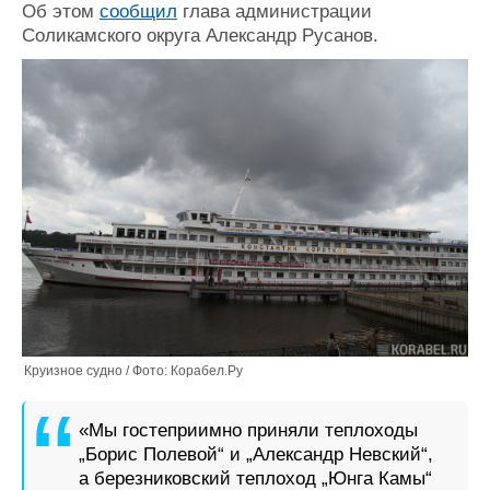
Новости
Продажа флота
Об этом
сообщил
глава администрации
Компании
Оборудование
Соликамского округа Александр Русанов.
Репутация
Изделия
Работа
Материалы
Крюинг
Услуги
Журнал
Реклама
Конференции
Флот
Выставки и семинары
Галерея флота
Личности
Форум
Словарь
Отзывы
Все службы
Круизное судно / Фото: Корабел.Ру
«Мы гостеприимно приняли теплоходы
„Борис Полевой“ и „Александр Невский“,
а березниковский теплоход „Юнга Камы“