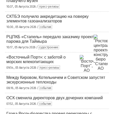
плавучего музея
10:37 , 05 Августа 2026 /
пресс-релизы
СКТБЭ получило аккредитацию на поверку
элементов газоанализаторов
10:30 , 05 Августа 2026 /
события
РЦПКБ «Стапель» передало заказчику проект
парома для Таймыра
10:17 , 05 Августа 2026 /
судостроение
«Восточный Порт»: с заботой о
морских млекопитающих
09:54 , 05 Августа 2026 /
пресс-релизы
Между Кировом, Котельничем и Советском запустят
экскурсионные теплоходы
08:16 , 05 Августа 2026 /
события
ОСК сменила директоров двух дочерних компаний
07:52 , 05 Августа 2026 /
события
Глава Росрыболовства провел переговоры с