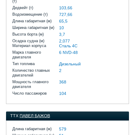
(т)
Дедвейт (т)
103,66
Водоизмещение (т)
727,66
Длина габаритная (м)
65,5
Ширина габаритная (м)
10
Высота борта (м)
3,7
Осадка судна (м)
2,077
Материал корпуса
Сталь 4С
Марка главного
6 NVD-48
двигателя
Тип топлива
Дизельный
Количество главных
2
двигателей
Мощность главного
368
двигателя
Число пассажиров
104
ТТХ
ПАВЕЛ БАЖОВ
Длина габаритная (м)
579