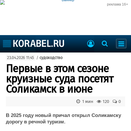
реклама 16+
Судостроение
23.04.2026 11:45
/
судоходство
Судоходство
Судоремонт
Первые в этом сезоне
События
Пресс-релизы
круизные суда посетят
Порты
Рыболовство
Соликамск в июне
ВМФ
Образование
Яхты и катера
1 мин
120
0
Еще
В 2025 году новый причал открыл Соликамску
Судостроение
Торговая площадка
дорогу в речной туризм.
Пульс
Доска объявлений