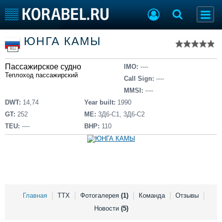
Список судов
ЮНГА КАМЫ
Тип судна
Добавить судно
RU
Добавить проект
Пассажирское судно
Последние 100
IMO:
----
Теплоход пассажирский
Call Sign:
----
Судостроение
Торговая площадка
MMSI:
----
Пульс
Доска объявлений
DWT:
14,74
Year built:
1990
Новости
Продажа флота
GT:
252
ME:
3Д6-С1, 3Д6-С2
Компании
Оборудование
TEU:
----
BHP:
110
Репутация
Изделия
Работа
Материалы
Крюинг
Услуги
Журнал
Реклама
Главная
ТТХ
Фотогалерея
(1)
Команда
Отзывы
Новости
(5)
Конференции
Флот