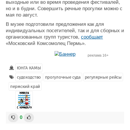
выходные или во время проведения фестивалей,
Журнал
но и в будни. Совершить речные прогулки можно с
Реклама
мая по август.
В музее подготовили предложения как для
Конференции
Флот
индивидуальных посетителей, так и для сборных и
организованных групп туристов,
Выставки и семинары
Галерея флота
сообщает
«Московский Комсомолец Пермь».
Личности
Форум
Словарь
Отзывы
реклама 16+
Все службы
ЮНГА КАМЫ
судоходство
прогулочные суда
регулярные рейсы
пермский край
0