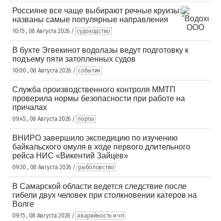
Россияне все чаще выбирают речные круизы:
названы самые популярные направления
10:15 , 08 Августа 2026 /
судоходство
В бухте Эгвекинот водолазы ведут подготовку к
подъему пяти затопленных судов
10:00 , 08 Августа 2026 /
события
Служба производственного контроля ММТП
проверила нормы безопасности при работе на
причалах
09:45 , 08 Августа 2026 /
порты
ВНИРО завершило экспедицию по изучению
байкальского омуля в ходе первого длительного
рейса НИС «Викентий Зайцев»
09:30 , 08 Августа 2026 /
рыболовство
В Самарской области ведется следствие после
гибели двух человек при столкновении катеров на
Волге
09:15 , 08 Августа 2026 /
аварийность и чп