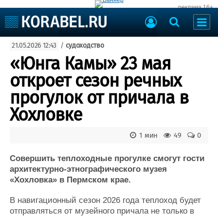
реклама 16+
Судостроение
21.05.2026 12:43
/
судоходство
Судоходство
Судоремонт
«Юнга Камы» 23 мая
События
Пресс-релизы
откроет сезон речных
Порты
Рыболовство
прогулок от причала в
ВМФ
Образование
Хохловке
Яхты и катера
Еще
1 мин
49
0
Судостроение
Торговая площадка
Пульс
Доска объявлений
Совершить теплоходные прогулке смогут гости
Новости
Продажа флота
архитектурно-этнографического музея
«Хохловка» в Пермском крае.
Компании
Оборудование
Репутация
Изделия
В навигационный сезон 2026 года теплоход будет
Работа
Материалы
отправляться от музейного причала не только в
Крюинг
Услуги