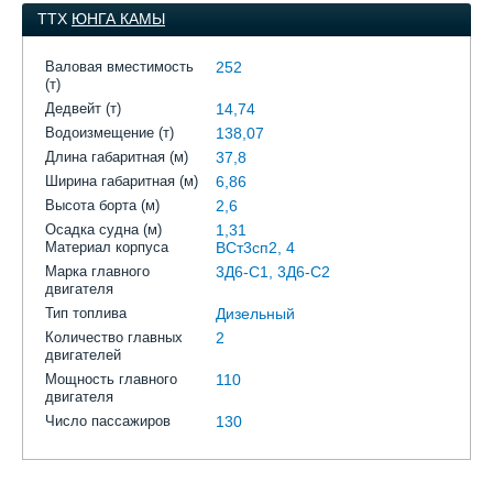
ТТХ
ЮНГА КАМЫ
Валовая вместимость
252
(т)
Дедвейт (т)
14,74
Водоизмещение (т)
138,07
Длина габаритная (м)
37,8
Ширина габаритная (м)
6,86
Высота борта (м)
2,6
Осадка судна (м)
1,31
Материал корпуса
ВСт3сп2, 4
Марка главного
3Д6-С1, 3Д6-С2
двигателя
Тип топлива
Дизельный
Количество главных
2
двигателей
Мощность главного
110
двигателя
Число пассажиров
130