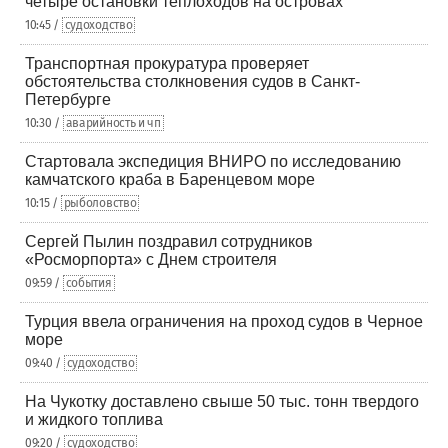
четыре остановки теплоходов на островах
10:45 /
судоходство
Транспортная прокуратура проверяет
обстоятельства столкновения судов в Санкт-
Петербурге
10:30 /
аварийность и чп
Стартовала экспедиция ВНИРО по исследованию
камчатского краба в Баренцевом море
10:15 /
рыболовство
Сергей Пылин поздравил сотрудников
«Росморпорта» с Днем строителя
09:59 /
события
Турция ввела ограничения на проход судов в Черное
море
09:40 /
судоходство
На Чукотку доставлено свыше 50 тыс. тонн твердого
и жидкого топлива
09:20 /
судоходство