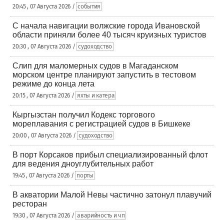
20:45 , 07 Августа 2026 /
события
С начала навигации волжские города Ивановской
области приняли более 40 тысяч круизных туристов
20:30 , 07 Августа 2026 /
судоходство
Слип для маломерных судов в Магаданском
морском центре планируют запустить в тестовом
режиме до конца лета
20:15 , 07 Августа 2026 /
яхты и катера
Кыргызстан получил Кодекс торгового
мореплавания с регистрацией судов в Бишкеке
20:00 , 07 Августа 2026 /
судоходство
В порт Корсаков прибыл специализированный флот
для ведения дноуглубительных работ
19:45 , 07 Августа 2026 /
порты
В акватории Малой Невы частично затонул плавучий
ресторан
19:30 , 07 Августа 2026 /
аварийность и чп