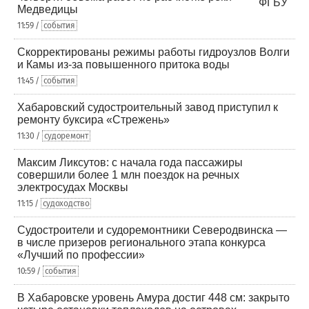
Медведицы
11:59 /
события
Скорректированы режимы работы гидроузлов Волги
и Камы из-за повышенного притока воды
11:45 /
события
Хабаровский судостроительный завод приступил к
ремонту буксира «Стрежень»
11:30 /
судоремонт
Максим Ликсутов: с начала года пассажиры
совершили более 1 млн поездок на речных
электросудах Москвы
11:15 /
судоходство
Судостроители и судоремонтники Северодвинска —
в числе призеров регионального этапа конкурса
«Лучший по профессии»
10:59 /
события
В Хабаровске уровень Амура достиг 448 см: закрыто