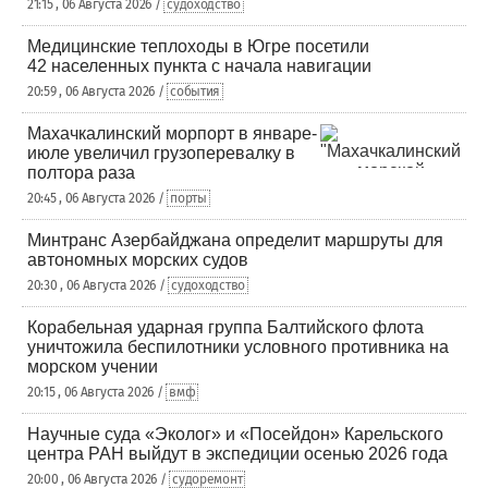
21:15 , 06 Августа 2026 /
судоходство
Медицинские теплоходы в Югре посетили
42 населенных пункта с начала навигации
20:59 , 06 Августа 2026 /
события
Махачкалинский морпорт в январе-
июле увеличил грузоперевалку в
полтора раза
20:45 , 06 Августа 2026 /
порты
Минтранс Азербайджана определит маршруты для
автономных морских судов
20:30 , 06 Августа 2026 /
судоходство
Корабельная ударная группа Балтийского флота
уничтожила беспилотники условного противника на
морском учении
20:15 , 06 Августа 2026 /
вмф
Научные суда «Эколог» и «Посейдон» Карельского
центра РАН выйдут в экспедиции осенью 2026 года
20:00 , 06 Августа 2026 /
судоремонт