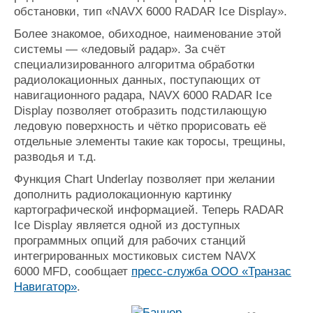
обстановки, тип «NAVX 6000 RADAR Ice Display».
Журнал
Реклама
Более знакомое, обиходное, наименование этой
системы — «ледовый радар». За счёт
специализированного алгоритма обработки
Конференции
Флот
радиолокационных данных, поступающих от
Выставки и семинары
Галерея флота
навигационного радара, NAVX 6000 RADAR Ice
Личности
Форум
Display позволяет отобразить подстилающую
Словарь
Отзывы
ледовую поверхность и чётко прорисовать её
Все службы
отдельные элементы такие как торосы, трещины,
разводья и т.д.
Функция Chart Underlay позволяет при желании
дополнить радиолокационную картинку
картографической информацией. Теперь RADAR
Ice Display является одной из доступных
программных опций для рабочих станций
интегрированных мостиковых систем NAVX
6000 MFD, сообщает
пресс-служба ООО «Транзас
Навигатор»
.