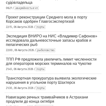
судовладельца
06:21 /
аварийность и чп
Проект реконструкции Среднего мола в порту
Корсаков одобрен Главгосэкспертизой
22:15 , 06 Августа 2026 /
порты
Экспедиция ВНИРО на НИС «Владимир Сафонов»
исследовала дальневосточные запасы крабов и
пелагических рыб
22:00 , 06 Августа 2026 /
рыболовство
ТПП РФ предложила увеличить лимит численности
для операторов морских терминалов на Чукотке
21:45 , 06 Августа 2026 /
порты
Транспортная прокуратура выявила экологические
нарушения в угольном порту Шахтерск
21:30 , 06 Августа 2026 /
порты
Навигацию речных трамвайчиков в Астрахани
продлили до конца октября