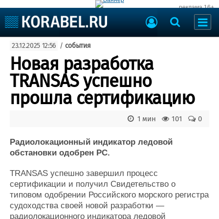
реклама 16+
Судостроение
23.12.2025 12:56
/
события
Судоходство
Судоремонт
Новая разработка
События
Пресс-релизы
TRANSAS успешно
Порты
Рыболовство
прошла сертификацию
ВМФ
Образование
Яхты и катера
1 мин
101
0
Еще
Радиолокационный индикатор ледовой
Судостроение
Торговая площадка
обстановки одобрен РС.
Пульс
Доска объявлений
Новости
Продажа флота
TRANSAS успешно завершил процесс
Компании
Оборудование
сертификации и получил Свидетельство о
Репутация
Изделия
типовом одобрении Российского морского регистра
Работа
Материалы
судоходства своей новой разработки —
Крюинг
Услуги
радиолокационного индикатора ледовой