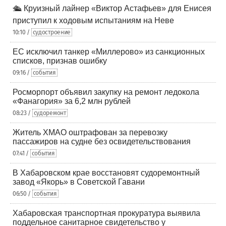
🛳️ Круизный лайнер «Виктор Астафьев» для Енисея
приступил к ходовым испытаниям на Неве
10:10 /
судостроение
ЕС исключил танкер «Миллерово» из санкционных
списков, признав ошибку
09:16 /
события
Росморпорт объявил закупку на ремонт ледокола
«Фанагория» за 6,2 млн рублей
08:23 /
судоремонт
Житель ХМАО оштрафован за перевозку
пассажиров на судне без освидетельствования
07:41 /
события
В Хабаровском крае восстановят судоремонтный
завод «Якорь» в Советской Гавани
06:50 /
события
Хабаровская транспортная прокуратура выявила
поддельное санитарное свидетельство у