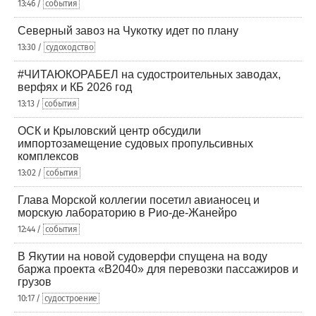
13:46 /
события
Северный завоз на Чукотку идет по плану
13:30 /
судоходство
#ЧИТАЮКОРАБЕЛ на судостроительных заводах,
верфях и КБ 2026 год
13:13 /
события
ОСК и Крыловский центр обсудили
импортозамещение судовых пропульсивных
комплексов
13:02 /
события
Глава Морской коллегии посетил авианосец и
морскую лабораторию в Рио-де-Жанейро
12:44 /
события
В Якутии на новой судоверфи спущена на воду
баржа проекта «В2040» для перевозки пассажиров и
грузов
10:17 /
судостроение