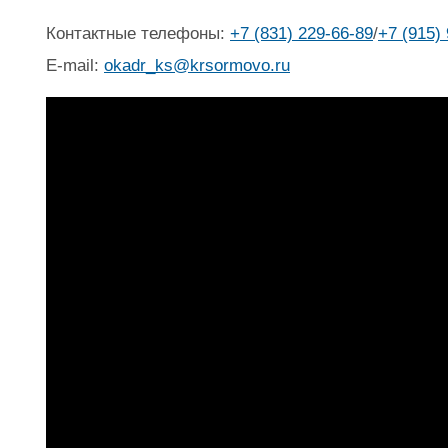
Контактные телефоны:
+7 (831) 229-66-89
/
+7 (915)
E-mail:
okadr_ks@krsormovo.ru