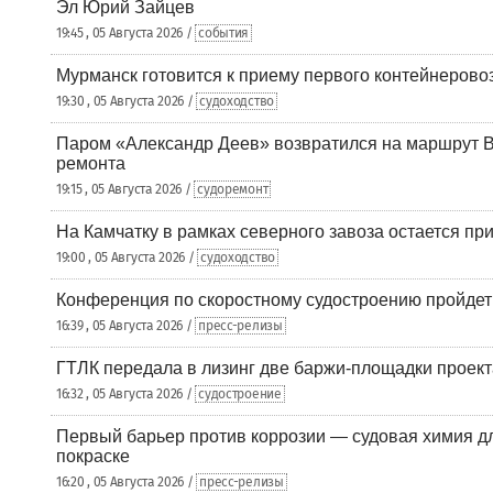
Эл Юрий Зайцев
19:45 , 05 Августа 2026 /
события
Мурманск готовится к приему первого контейнеровоз
19:30 , 05 Августа 2026 /
судоходство
Паром «Александр Деев» возвратился на маршрут 
ремонта
19:15 , 05 Августа 2026 /
судоремонт
На Камчатку в рамках северного завоза остается при
19:00 , 05 Августа 2026 /
судоходство
Конференция по скоростному судостроению пройде
16:39 , 05 Августа 2026 /
пресс-релизы
ГТЛК передала в лизинг две баржи-площадки проек
16:32 , 05 Августа 2026 /
судостроение
Первый барьер против коррозии — судовая химия дл
покраске
16:20 , 05 Августа 2026 /
пресс-релизы