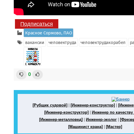
Подписаться
Красное Сормово, ПАО
вакансии
человектруда
человектрудакорабел
р
0
[Рубщик судовой]
|
[Инженер-конструктор]
|
[Инжене
[Инженер-конструктор]
|
Инженер по качеству 
[Инженер-металловед]
|
Инженер-эколог
|
[Фрезе
[Машинист крана]
|
[Мастер]