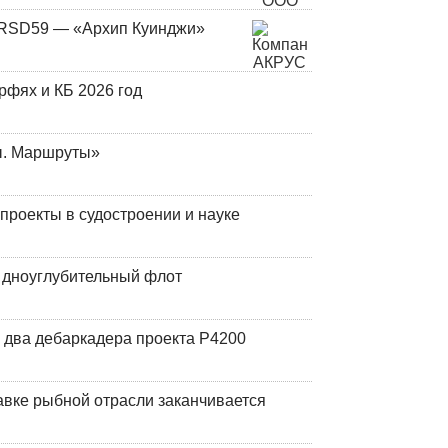
и RSD59 — «Архип Куинджи»
фях и КБ 2026 год
ы. Маршруты»
роекты в судостроении и науке
й дноуглубительный флот
 два дебаркадера проекта Р4200
авке рыбной отрасли заканчивается