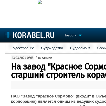
Новости
Судостроение
Судоходство
Судоремонт
События
Пре
Судостроение
Судоходство
Судоремонт
Собы
Судостроение
Торговая площадка
Конфере
13.03.2024 07:15
/
вакансии
Пульс
Доска объявлений
Выставк
На завод "Красное Сорм
Новости
Продажа флота
Личност
Компании
Оборудование
Словарь
старший строитель кор
Репутация
Изделия
Работа
Материалы
Крюинг
Услуги
Журнал
ПАО "Завод "Красное Сормово" (входит в Объ
Реклама
корпорацию) является одним из ведущих судо