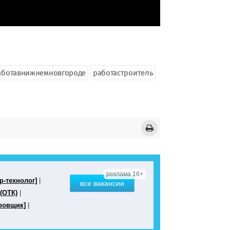
аботавнижнемновгороде
работастроитель
реклама 16+
р-технолог]
|
все вакансии
(ОТК)
|
ровщик]
|