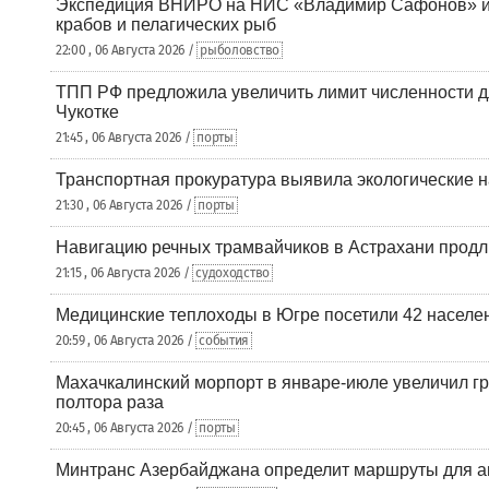
Экспедиция ВНИРО на НИС «Владимир Сафонов» и
крабов и пелагических рыб
22:00 , 06 Августа 2026 /
рыболовство
ТПП РФ предложила увеличить лимит численности д
Чукотке
21:45 , 06 Августа 2026 /
порты
Транспортная прокуратура выявила экологические 
21:30 , 06 Августа 2026 /
порты
Навигацию речных трамвайчиков в Астрахани продл
21:15 , 06 Августа 2026 /
судоходство
Медицинские теплоходы в Югре посетили 42 населен
20:59 , 06 Августа 2026 /
события
Махачкалинский морпорт в январе-июле увеличил гр
полтора раза
20:45 , 06 Августа 2026 /
порты
Минтранс Азербайджана определит маршруты для а