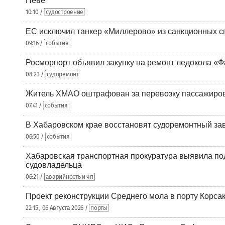
Неве
10:10 /
судостроение
ЕС исключил танкер «Миллерово» из санкционных с
09:16 /
события
Росморпорт объявил закупку на ремонт ледокола «Ф
08:23 /
судоремонт
Житель ХМАО оштрафован за перевозку пассажиров 
07:41 /
события
В Хабаровском крае восстановят судоремонтный за
06:50 /
события
Хабаровская транспортная прокуратура выявила по
судовладельца
06:21 /
аварийность и чп
Проект реконструкции Среднего мола в порту Корса
22:15 , 06 Августа 2026 /
порты