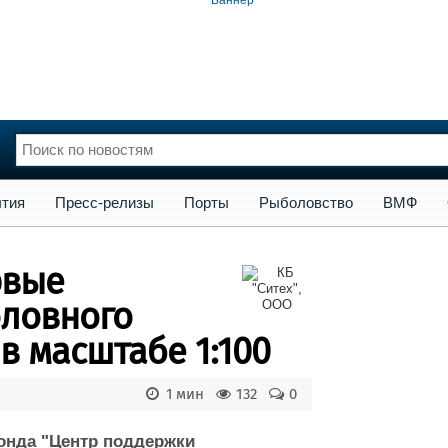
сс-релизы
Порты
Рыболовство
ВМФ
Образование
Яхт
тия
Пресс-релизы
Порты
Рыболовство
ВМФ
нции
Флот
и и семинары
Галерея флота
рвые
и
Форум
Отзывы
оловного
Все службы
в масштабе 1:100
1 мин
132
0
онда "Центр поддержки