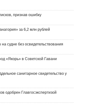
писков, признав ошибку
анагория» за 6,2 млн рублей
на судне без освидетельствования
вод «Якорь» в Советской Гавани
ддельное санитарное свидетельство у
ков одобрен Главгосэкспертизой