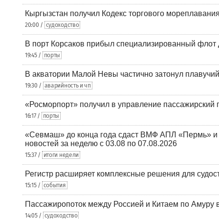
Кыргызстан получил Кодекс торгового мореплавания
20:00 /
судоходство
В порт Корсаков прибыл специализированный флот 
19:45 /
порты
В акватории Малой Невы частично затонул плавучий
19:30 /
аварийность и чп
«Росморпорт» получил в управление пассажирский 
16:17 /
порты
«Севмаш» до конца года сдаст ВМФ АПЛ «Пермь» и
новостей за неделю с 03.08 по 07.08.2026
15:37 /
итоги недели
Регистр расширяет комплексные решения для судо
15:15 /
события
Пассажиропоток между Россией и Китаем по Амуру 
14:05 /
судоходство