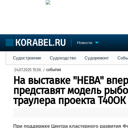
Новости
Судостроение
Судоходство
Судоремонт
События
Пре
Судостроение
Судоходство
Судоремонт
Собы
Судостроение
Торговая площадка
Конфере
24.07.2025 15:56
/
события
Пульс
Доска объявлений
Выставк
На выставке "НЕВА" впе
Новости
Продажа флота
Личност
Компании
Оборудование
Словарь
представят модель рыб
Репутация
Изделия
траулера проекта Т40ОК 
Работа
Материалы
Крюинг
Услуги
Журнал
Реклама
При поддержке Центра кластерного развития Ф