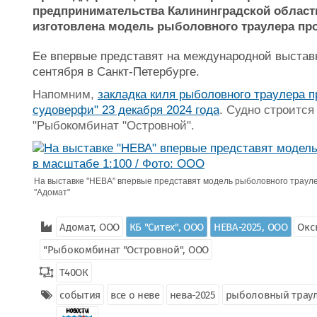
предпринимательства Калининградской облас
изготовлена модель рыболовного траулера про
Ее впервые представят на международной выстав
сентября в Санкт-Петербурге.
Напомним,
закладка киля рыболовного траулера п
судоверфи" 23 декабря 2024 года
. Судно строитс
"Рыбокомбинат "Островной".
На выставке "НЕВА" впервые представят модель рыболовного трауле
"Адомат"
Адомат, ООО
КБ "Ситех", ООО
НЕВА-2025, ООО
Окс
"Рыбокомбинат "Островной", ООО
Т40ОК
события
все о неве
нева-2025
рыболовный трау