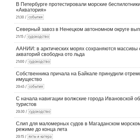
В Петербурге протестировали морские беспилотники
«Акватория»
21:30 /
события
Северный завоз в Ненецком автономном округе вып
21:15 /
судоходство
ААНИИ: в арктических морях сохраняются массивы с
акваторий свободна ото льда
21:00 /
судоходство
Собственника причала на Байкале принудили отрем
имущество
20:45 /
события
С начала навигации волжские города Ивановской об
туристов
20:30 /
судоходство
Слип для маломерных судов в Магаданском морском 
режиме до конца лета
20:15 /
яхты и катера