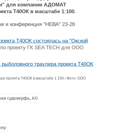
ти" для компании АДОМАТ
екта Т40ОК в масштабе 1:100.
ке и конференция "НЕВА" 23-26
роекта Т40ОК состоялась на "Окской
я по проекту ГК SEA TECH для ООО
ра проекта Т40ОК в масштабе 1:100 / Фото: ООО
кая судоверфь, АО
лер