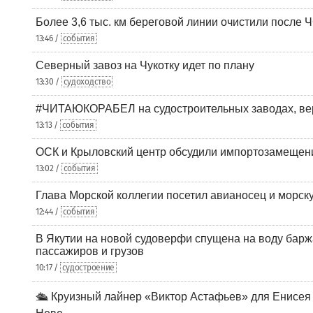
Более 3,6 тыс. км береговой линии очистили после 
13:46 /
события
Северный завоз на Чукотку идет по плану
13:30 /
судоходство
#ЧИТАЮКОРАБЕЛ на судостроительных заводах, вер
13:13 /
события
ОСК и Крыловский центр обсудили импортозамещен
13:02 /
события
Глава Морской коллегии посетил авианосец и морс
12:44 /
события
В Якутии на новой судоверфи спущена на воду барж
пассажиров и грузов
10:17 /
судостроение
🛳️ Круизный лайнер «Виктор Астафьев» для Енисея