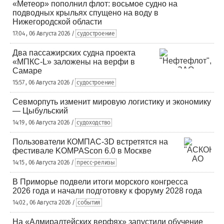
«Метеор» пополнил флот: восьмое судно на
подводных крыльях спущено на воду в
Нижегородской области
17:04 , 06 Августа 2026 /
судостроение
Два пассажирских судна проекта
«МПКС-L» заложены на верфи в
Самаре
15:57 , 06 Августа 2026 /
судостроение
Севморпуть изменит мировую логистику и экономику
— Цыбульский
14:19 , 06 Августа 2026 /
судоходство
Пользователи КОМПАС-3D встретятся на
фестивале KOMPAScon 6.0 в Москве
14:15 , 06 Августа 2026 /
пресс-релизы
В Приморье подвели итоги морского конгресса
2026 года и начали подготовку к форуму 2028 года
14:02 , 06 Августа 2026 /
события
На «Адмиралтейских верфях» запустили обучение