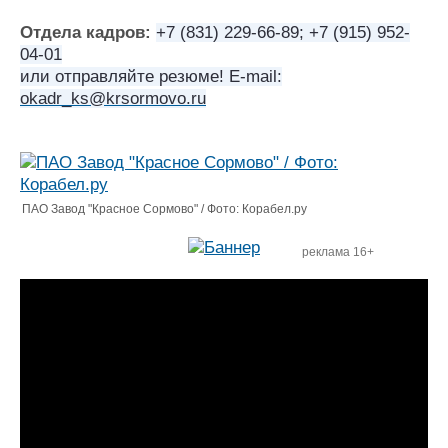
Новости
Продажа флота
Компании
Оборудование
Отдела кадров:
+7 (831) 229-66-89; +7 (915) 952-
Репутация
Изделия
04-01
Работа
Материалы
или отправляйте резюме! E-mail:
Крюинг
Услуги
okadr_ks@krsormovo.ru
Журнал
Реклама
Конференции
Флот
ПАО Завод "Красное Сормово" / Фото: Корабел.ру
Выставки и семинары
Галерея флота
реклама 16+
Личности
Форум
Словарь
Отзывы
Все службы