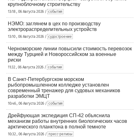
крупноблочному строительству
13:18 , 06 Августа 2026 /
события
НЭМО: заглянем в цех по производству
электрораспределительных устройств
13:10 , 06 Августа 2026 /
судостроение
Черноморские линии повысили стоимость перевозок
между Турцией и Новороссийском за военные
риски
11:32 , 06 Августа 2026 /
события
В Санкт-Петербургском морском
рыбопромышленном колледже установлен
современный тренажер для судовых механиков
разработки ЭМЦТ
10:46 , 06 Августа 2026 /
события
Дрейфующая экспедиция СП-42 объяснила
механизм работы внутренних биологических часов
арктического планктона в полной темноте
10:32 , 06 Августа 2026 /
пресс-релизы