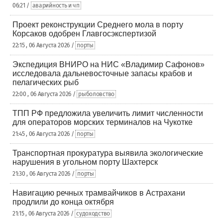
06:21 /
аварийность и чп
Проект реконструкции Среднего мола в порту
Корсаков одобрен Главгосэкспертизой
22:15 , 06 Августа 2026 /
порты
Экспедиция ВНИРО на НИС «Владимир Сафонов»
исследовала дальневосточные запасы крабов и
пелагических рыб
22:00 , 06 Августа 2026 /
рыболовство
ТПП РФ предложила увеличить лимит численности
для операторов морских терминалов на Чукотке
21:45 , 06 Августа 2026 /
порты
Транспортная прокуратура выявила экологические
нарушения в угольном порту Шахтерск
21:30 , 06 Августа 2026 /
порты
Навигацию речных трамвайчиков в Астрахани
продлили до конца октября
21:15 , 06 Августа 2026 /
судоходство