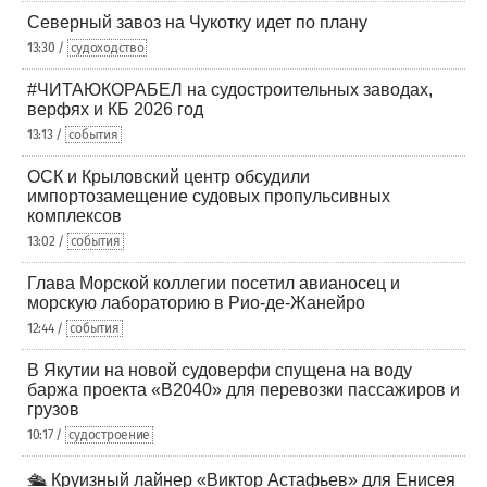
Северный завоз на Чукотку идет по плану
13:30 /
судоходство
#ЧИТАЮКОРАБЕЛ на судостроительных заводах,
верфях и КБ 2026 год
13:13 /
события
ОСК и Крыловский центр обсудили
импортозамещение судовых пропульсивных
комплексов
13:02 /
события
Глава Морской коллегии посетил авианосец и
морскую лабораторию в Рио-де-Жанейро
12:44 /
события
В Якутии на новой судоверфи спущена на воду
баржа проекта «В2040» для перевозки пассажиров и
грузов
10:17 /
судостроение
🛳️ Круизный лайнер «Виктор Астафьев» для Енисея