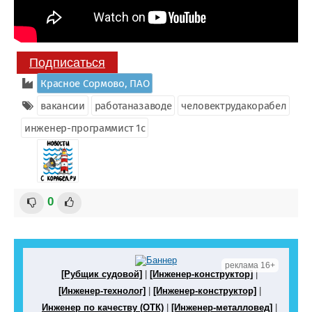
Подписаться
Красное Сормово, ПАО
вакансии
работаназаводе
человектрудакорабел
инженер-программист 1с
0
реклама 16+
[Рубщик судовой]
|
[Инженер-конструктор]
|
[Инженер-технолог]
|
[Инженер-конструктор]
|
Инженер по качеству (ОТК)
|
[Инженер-металловед]
|