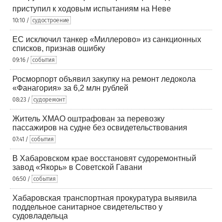
приступил к ходовым испытаниям на Неве
10:10 /
судостроение
ЕС исключил танкер «Миллерово» из санкционных
списков, признав ошибку
09:16 /
события
Росморпорт объявил закупку на ремонт ледокола
«Фанагория» за 6,2 млн рублей
08:23 /
судоремонт
Житель ХМАО оштрафован за перевозку
пассажиров на судне без освидетельствования
07:41 /
события
В Хабаровском крае восстановят судоремонтный
завод «Якорь» в Советской Гавани
06:50 /
события
Хабаровская транспортная прокуратура выявила
поддельное санитарное свидетельство у
судовладельца