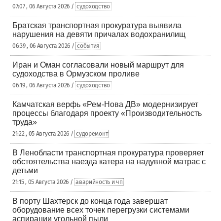
07:07 , 06 Августа 2026 /
судоходство
Братская транспортная прокуратура выявила
нарушения на девяти причалах водохранилищ
06:39 , 06 Августа 2026 /
события
Иран и Оман согласовали новый маршрут для
судоходства в Ормузском проливе
06:19 , 06 Августа 2026 /
судоходство
Камчатская верфь «Рем-Нова ДВ» модернизирует
процессы благодаря проекту «Производительность
труда»
21:22 , 05 Августа 2026 /
судоремонт
В Ленобласти транспортная прокуратура проверяет
обстоятельства наезда катера на надувной матрас с
детьми
21:15 , 05 Августа 2026 /
аварийность и чп
В порту Шахтерск до конца года завершат
оборудование всех точек перегрузки системами
аспирации угольной пыли