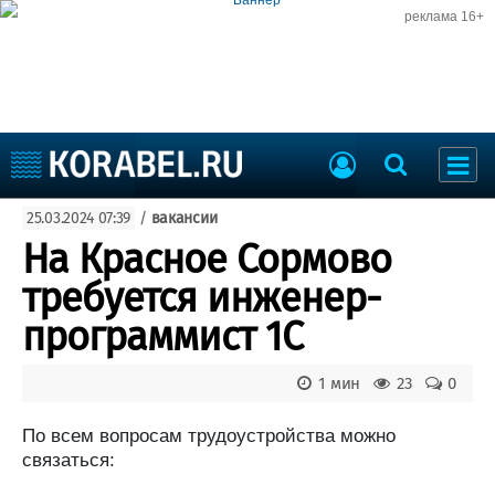
реклама 16+
Судостроение
25.03.2024 07:39
/
вакансии
Судоходство
Судоремонт
На Красное Сормово
События
Пресс-релизы
требуется инженер-
Порты
Рыболовство
программист 1С
ВМФ
Образование
Яхты и катера
1 мин
23
0
Еще
По всем вопросам трудоустройства можно
Судостроение
Торговая площадка
связаться:
Пульс
Доска объявлений