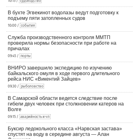
10:15 /
судоходство
В бухте Эгвекинот водолазы ведут подготовку к
подъему пяти затопленных судов
10:00 /
события
Служба производственного контроля ММТП
проверила нормы безопасности при работе на
причалах
09:45 /
порты
ВНИРО завершило экспедицию по изучению
байкальского омуля в ходе первого длительного
рейса НИС «Викентий Зайцев»
09:30 /
рыболовство
В Самарской области ведется следствие после
гибели двух человек при столкновении катеров на
Волге
09:15 /
аварийность и чп
Буксир ледокольного класса «Нарвская застава»
спустят на воду в середине августа — Алан