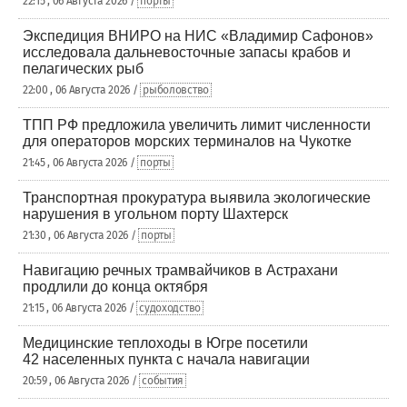
22:15 , 06 Августа 2026 /
порты
Экспедиция ВНИРО на НИС «Владимир Сафонов»
исследовала дальневосточные запасы крабов и
пелагических рыб
22:00 , 06 Августа 2026 /
рыболовство
ТПП РФ предложила увеличить лимит численности
для операторов морских терминалов на Чукотке
21:45 , 06 Августа 2026 /
порты
Транспортная прокуратура выявила экологические
нарушения в угольном порту Шахтерск
21:30 , 06 Августа 2026 /
порты
Навигацию речных трамвайчиков в Астрахани
продлили до конца октября
21:15 , 06 Августа 2026 /
судоходство
Медицинские теплоходы в Югре посетили
42 населенных пункта с начала навигации
20:59 , 06 Августа 2026 /
события