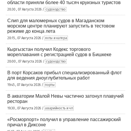
области приняли более 40 тысяч круизных туристов
20:30 , 07 Августа 2026 /
судоходство
Слип для маломерных судов в Магаданском
морском центре планируют запустить в тестовом
режиме до конца лета
20:15 , 07 Августа 2026 /
яхты и катера
Кыргызстан получил Кодекс торгового
мореплавания с регистрацией судов в Бишкеке
20:00 , 07 Августа 2026 /
судоходство
В порт Корсаков прибыл специализированный флот
для ведения дноуглубительных работ
19:45 , 07 Августа 2026 /
порты
В акватории Малой Невы частично затонул плавучий
ресторан
19:30 , 07 Августа 2026 /
аварийность и чп
«Росморпорт» получил в управление пассажирский
причал в Диксоне