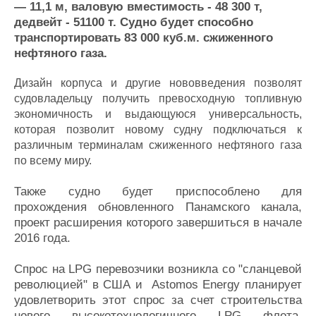
— 11,1 м, валовую вместимость - 48 300 т,
Журнал
дедвейт - 51100 т. Судно будет способно
Реклама
транспортировать 83 000 куб.м. сжиженного
нефтяного газа.
Конференции
Флот
Дизайн корпуса и другие нововведения позволят
Выставки и семинары
Галерея флота
судовладельцу получить превосходную топливную
Личности
Форум
экономичность и выдающуюся универсальность,
Словарь
Отзывы
которая позволит новому судну подключаться к
Все службы
различным терминалам сжиженного нефтяного газа
по всему миру.
Также судно будет приспособлено для
прохождения обновленного Панамского канала,
проект расширения которого завершиться в начале
2016 года.
Спрос на LPG перевозчики возникла со "сланцевой
революцией" в США и Astomos Energy планирует
удовлетворить этот спрос за счет строительства
нового высокотехнологичного LPG флота,