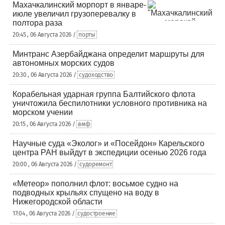
Махачкалинский морпорт в январе-
июле увеличил грузоперевалку в
полтора раза
20:45 , 06 Августа 2026 /
порты
Минтранс Азербайджана определит маршруты для
автономных морских судов
20:30 , 06 Августа 2026 /
судоходство
Корабельная ударная группа Балтийского флота
уничтожила беспилотники условного противника на
морском учении
20:15 , 06 Августа 2026 /
вмф
Научные суда «Эколог» и «Посейдон» Карельского
центра РАН выйдут в экспедиции осенью 2026 года
20:00 , 06 Августа 2026 /
судоремонт
«Метеор» пополнил флот: восьмое судно на
подводных крыльях спущено на воду в
Нижегородской области
17:04 , 06 Августа 2026 /
судостроение