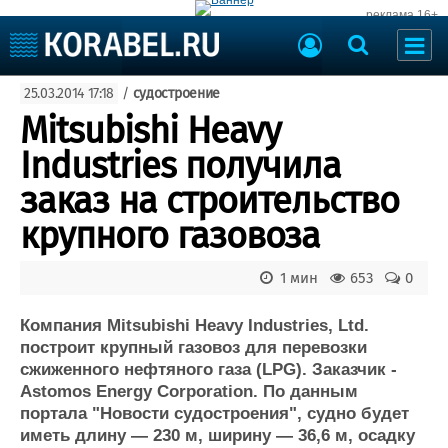
реклама 16+
Судостроение
25.03.2014 17:18
/
судостроение
Судоходство
Судоремонт
Mitsubishi Heavy
События
Пресс-релизы
Industries получила
Порты
Рыболовство
заказ на строительство
ВМФ
Образование
крупного газовоза
Яхты и катера
Еще
1 мин
653
0
Судостроение
Торговая площадка
Пульс
Доска объявлений
Компания Mitsubishi Heavy Industries, Ltd.
Новости
Продажа флота
построит крупный газовоз для перевозки
сжиженного нефтяного газа (LPG). Заказчик -
Компании
Оборудование
Astomos Energy Corporation. По данным
Репутация
Изделия
портала "Новости судостроения", судно будет
Работа
Материалы
иметь длину — 230 м, ширину — 36,6 м, осадку
Крюинг
Услуги