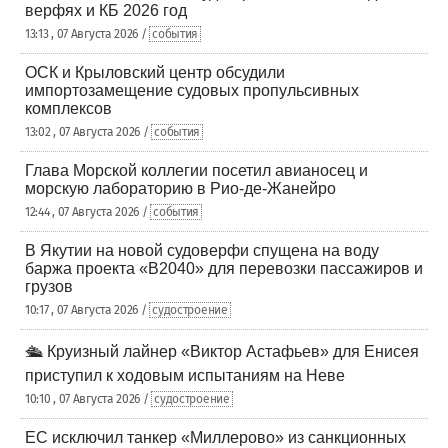
верфях и КБ 2026 год
13:13 , 07 Августа 2026 /
события
ОСК и Крыловский центр обсудили
импортозамещение судовых пропульсивных
комплексов
13:02 , 07 Августа 2026 /
события
Глава Морской коллегии посетил авианосец и
морскую лабораторию в Рио-де-Жанейро
12:44 , 07 Августа 2026 /
события
В Якутии на новой судоверфи спущена на воду
баржа проекта «В2040» для перевозки пассажиров и
грузов
10:17 , 07 Августа 2026 /
судостроение
🛳️ Круизный лайнер «Виктор Астафьев» для Енисея
приступил к ходовым испытаниям на Неве
10:10 , 07 Августа 2026 /
судостроение
ЕС исключил танкер «Миллерово» из санкционных