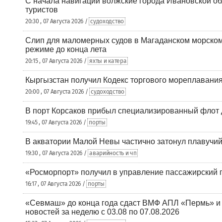
С начала навигации волжские города Ивановской об
туристов
20:30 , 07 Августа 2026 /
судоходство
Слип для маломерных судов в Магаданском морском 
режиме до конца лета
20:15 , 07 Августа 2026 /
яхты и катера
Кыргызстан получил Кодекс торгового мореплавания
20:00 , 07 Августа 2026 /
судоходство
В порт Корсаков прибыл специализированный флот 
19:45 , 07 Августа 2026 /
порты
В акватории Малой Невы частично затонул плавучий
19:30 , 07 Августа 2026 /
аварийность и чп
«Росморпорт» получил в управление пассажирский 
16:17 , 07 Августа 2026 /
порты
«Севмаш» до конца года сдаст ВМФ АПЛ «Пермь» и
новостей за неделю с 03.08 по 07.08.2026