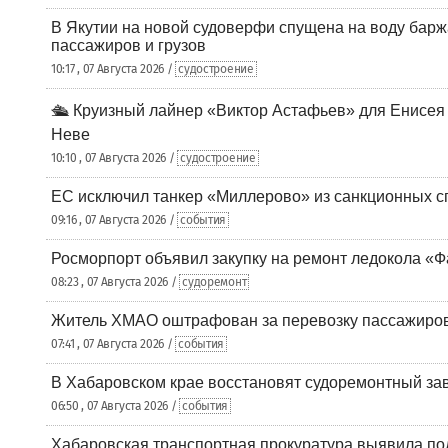
В Якутии на новой судоверфи спущена на воду барж
пассажиров и грузов
10:17 , 07 Августа 2026 /
судостроение
🛳️ Круизный лайнер «Виктор Астафьев» для Енисея
Неве
10:10 , 07 Августа 2026 /
судостроение
ЕС исключил танкер «Миллерово» из санкционных с
09:16 , 07 Августа 2026 /
события
Росморпорт объявил закупку на ремонт ледокола «Ф
08:23 , 07 Августа 2026 /
судоремонт
Житель ХМАО оштрафован за перевозку пассажиров 
07:41 , 07 Августа 2026 /
события
В Хабаровском крае восстановят судоремонтный за
06:50 , 07 Августа 2026 /
события
Хабаровская транспортная прокуратура выявила по