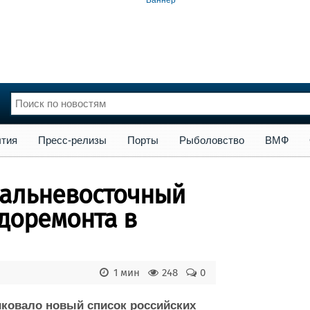
сс-релизы
Порты
Рыболовство
ВМФ
Образование
Яхт
тия
Пресс-релизы
Порты
Рыболовство
ВМФ
нции
Флот
и и семинары
Галерея флота
альневосточный
и
Форум
Отзывы
удоремонта в
Все службы
1 мин
248
0
ковало новый список российских