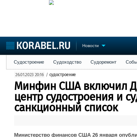
Новости
Судостроение
Судоходство
Судоремонт
События
Пре
Судостроение
Судоходство
Судоремонт
Собы
Судостроение
Торговая площадка
Конфере
26.01.2023 20:16
/
судостроение
Пульс
Доска объявлений
Выставк
Минфин США включил Д
Новости
Продажа флота
Личност
Компании
Оборудование
Словарь
центр судостроения и с
Репутация
Изделия
санкционный список
Работа
Материалы
Крюинг
Услуги
Журнал
Реклама
Министерство финансов США 26 января опубли