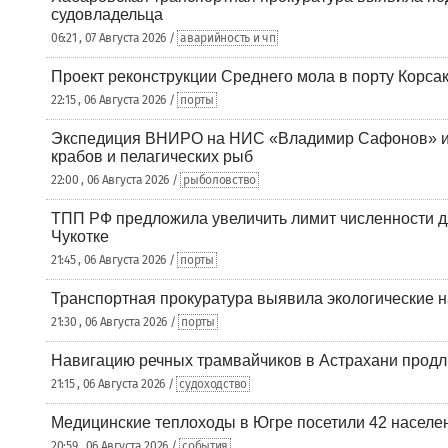
судовладельца
06:21 , 07 Августа 2026 /
аварийность и чп
Проект реконструкции Среднего мола в порту Корса
22:15 , 06 Августа 2026 /
порты
Экспедиция ВНИРО на НИС «Владимир Сафонов» и
крабов и пелагических рыб
22:00 , 06 Августа 2026 /
рыболовство
ТПП РФ предложила увеличить лимит численности д
Чукотке
21:45 , 06 Августа 2026 /
порты
Транспортная прокуратура выявила экологические 
21:30 , 06 Августа 2026 /
порты
Навигацию речных трамвайчиков в Астрахани продл
21:15 , 06 Августа 2026 /
судоходство
Медицинские теплоходы в Югре посетили 42 населен
20:59 , 06 Августа 2026 /
события