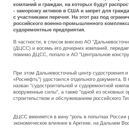
компаний и граждан, на которых будут распро
- заморозку активов в США и запрет для граж
с участниками перечня. На этот раз под огран
российского военно-промышленного комплекса
судоремонтные предприятия.
В частности, в список внесено АО "Дальневосточ
(ДЦСС) и восемь его дочерних компаний, переда
помимо ДЦСС, попало и АО "Центральное конструк
При этом Дальневосточный центр судостроения и
«Роснефть") удостоился отдельного документа. 
назван "судостроительной и судоремонтной комп
вооруженные силы", а также "одной из основных 
строительством и обслуживанием российского Ти
ДЦСС вменяется в вину "роль в попытках России 
экономическое влияние в Арктике, на Дальнем Вост