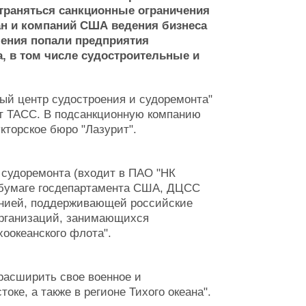
страняться санкционные ограничения
дан и компаний США ведения бизнеса
ичения попали предприятия
, в том числе судостроительные и
ный центр судостроения и судоремонта"
ет ТАСС. В подсанкционную компанию
торское бюро "Лазурит".
 судоремонта (входит в ПАО "НК
В бумаге госдепартамента США, ДЦСС
анией, поддерживающей российские
организаций, занимающихся
хоокеанского флота".
расширить свое военное и
оке, а также в регионе Тихого океана".