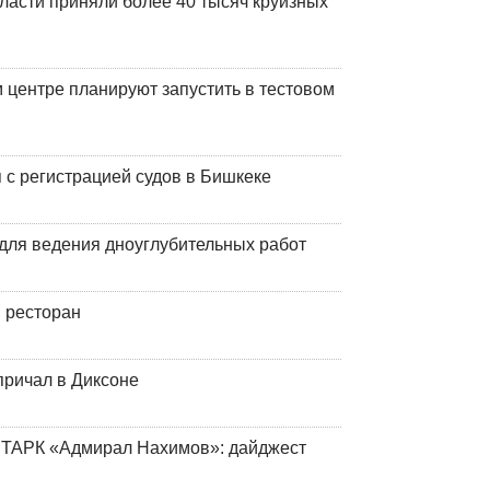
ласти приняли более 40 тысяч круизных
центре планируют запустить в тестовом
 с регистрацией судов в Бишкеке
для ведения дноуглубительных работ
 ресторан
причал в Диксоне
 ТАРК «Адмирал Нахимов»: дайджест