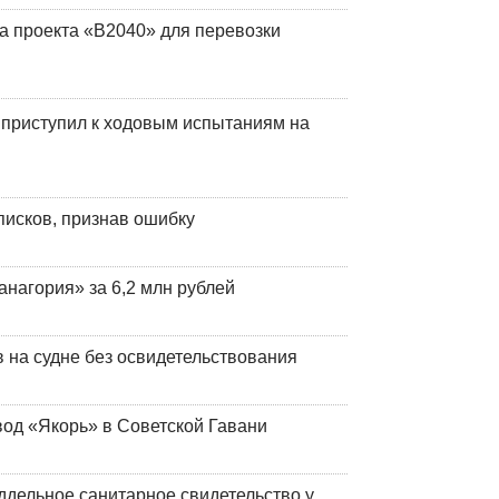
а проекта «В2040» для перевозки
 приступил к ходовым испытаниям на
писков, признав ошибку
анагория» за 6,2 млн рублей
на судне без освидетельствования
вод «Якорь» в Советской Гавани
ддельное санитарное свидетельство у