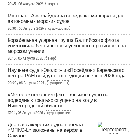
20:45 , 06 Августа 2026 /
порты
Минтранс Азербайджана определит маршруты для
автономных морских судов
20:30 , 06 Августа 2026 /
судоходство
Корабельная ударная группа Балтийского флота
уничтожила беспилотники условного противника на
морском учении
20:15 , 06 Августа 2026 /
вмф
Научные суда «Эколог» и «Посейдон» Карельского
центра РАН выйдут в экспедиции осенью 2026 года
20:00 , 06 Августа 2026 /
судоремонт
«Метеор» пополнил флот: восьмое судно на
подводных крыльях спущено на воду в
Нижегородской области
17:04 , 06 Августа 2026 /
судостроение
Два пассажирских судна проекта
«МПКС-L» заложены на верфи в
Самаре