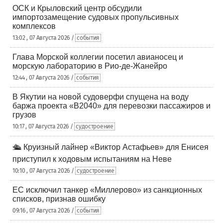
ОСК и Крыловский центр обсудили
импортозамещение судовых пропульсивных
комплексов
13:02 , 07 Августа 2026 /
события
Глава Морской коллегии посетил авианосец и
морскую лабораторию в Рио-де-Жанейро
12:44 , 07 Августа 2026 /
события
В Якутии на новой судоверфи спущена на воду
баржа проекта «В2040» для перевозки пассажиров и
грузов
10:17 , 07 Августа 2026 /
судостроение
🛳️ Круизный лайнер «Виктор Астафьев» для Енисея
приступил к ходовым испытаниям на Неве
10:10 , 07 Августа 2026 /
судостроение
ЕС исключил танкер «Миллерово» из санкционных
списков, признав ошибку
09:16 , 07 Августа 2026 /
события