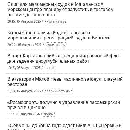
Слип для маломерных судов в Магаданском
морском центре планируют запустить в тестовом
режиме до конца лета
20:15 , 07 Августа 2026 /
яхты и катера
Кыргызстан получил Кодекс торгового
мореплавания с регистрацией судов в Бишкеке
20:00 , 07 Августа 2026 /
судоходство
В порт Корсаков прибыл специализированный флот
для ведения дноуглубительных работ
19:45 , 07 Августа 2026 /
порты
В акватории Малой Невы частично затонул плавучий
ресторан
19:30 , 07 Августа 2026 /
аварийность и чп
«Росморпорт» получил в управление пассажирский
причал в Диксоне
16:17 , 07 Августа 2026 /
порты
«Севмаш» до конца года сдаст ВМФ АПЛ «Пермь» и