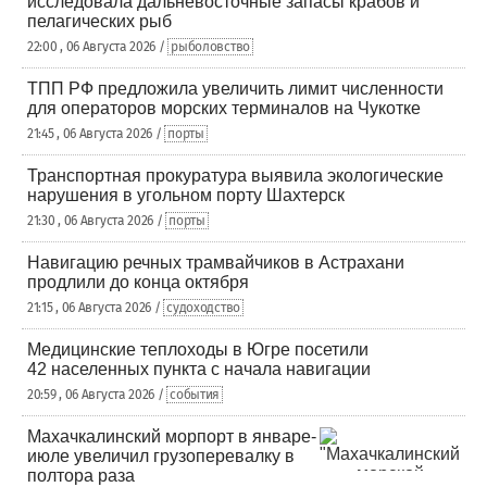
исследовала дальневосточные запасы крабов и
пелагических рыб
22:00 , 06 Августа 2026 /
рыболовство
ТПП РФ предложила увеличить лимит численности
для операторов морских терминалов на Чукотке
21:45 , 06 Августа 2026 /
порты
Транспортная прокуратура выявила экологические
нарушения в угольном порту Шахтерск
21:30 , 06 Августа 2026 /
порты
Навигацию речных трамвайчиков в Астрахани
продлили до конца октября
21:15 , 06 Августа 2026 /
судоходство
Медицинские теплоходы в Югре посетили
42 населенных пункта с начала навигации
20:59 , 06 Августа 2026 /
события
Махачкалинский морпорт в январе-
июле увеличил грузоперевалку в
полтора раза