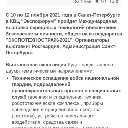
1 мин
171
0
Журнал
Реклама
С 10 по 12 ноября 2021 года в Санкт-Петербурге
в КВЦ "Экспофорум" пройдет Международная
выставка передовых технологий обеспечения
Конференции
Флот
безопасности личности, общества и государства
Выставки и семинары
Галерея флота
"ЭКСПОТЕХНОСТРАЖ-2021". Организаторы
Личности
Форум
выставки: Росгвардия, Администрация Санкт-
Словарь
Отзывы
Петербурга.
Все службы
Выставочная экспозиция
будет представлена
двумя тематическими направлениями:
Техническое оснащение войск национальной
гвардии, подразделений
правоохранительных органов и специальных
служб
(военная и специальная техника,
робототехнические комплексы, приборы
наблюдения и прицеливания, средства
(системы), устройства нелетального
воздействия, средства связи и