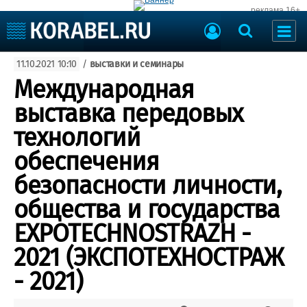
реклама 16+
Судостроение
11.10.2021 10:10
/
выставки и семинары
Судоходство
Судоремонт
Международная
События
Пресс-релизы
выставка передовых
Порты
Рыболовство
технологий
ВМФ
Образование
обеспечения
Яхты и катера
Еще
безопасности личности,
общества и государства
Судостроение
Торговая площадка
Пульс
Доска объявлений
ЕXРОТЕСНNОSTRAZH -
Новости
Продажа флота
2021 (ЭКСПОТЕХНОСТРАЖ
Компании
Оборудование
Репутация
Изделия
- 2021)
Работа
Материалы
Крюинг
Услуги