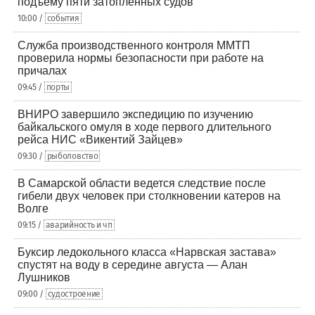
подъему пяти затопленных судов
10:00 /
события
Служба производственного контроля ММТП
проверила нормы безопасности при работе на
причалах
09:45 /
порты
ВНИРО завершило экспедицию по изучению
байкальского омуля в ходе первого длительного
рейса НИС «Викентий Зайцев»
09:30 /
рыболовство
В Самарской области ведется следствие после
гибели двух человек при столкновении катеров на
Волге
09:15 /
аварийность и чп
Буксир ледокольного класса «Нарвская застава»
спустят на воду в середине августа — Алан
Лушников
09:00 /
судостроение