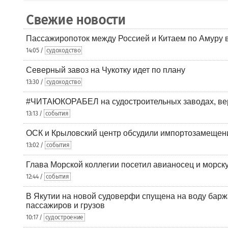
Свежие новости
Пассажиропоток между Россией и Китаем по Амуру 
14:05 /
судоходство
Северный завоз на Чукотку идет по плану
13:30 /
судоходство
#ЧИТАЮКОРАБЕЛ на судостроительных заводах, вер
13:13 /
события
ОСК и Крыловский центр обсудили импортозамещен
13:02 /
события
Глава Морской коллегии посетил авианосец и морс
12:44 /
события
В Якутии на новой судоверфи спущена на воду барж
пассажиров и грузов
10:17 /
судостроение