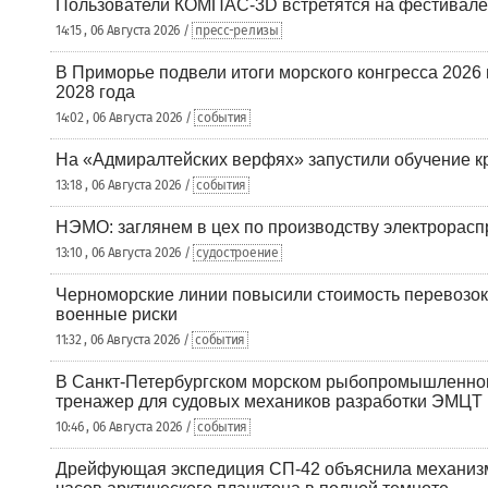
Пользователи КОМПАС-3D встретятся на фестивале
14:15 , 06 Августа 2026 /
пресс-релизы
В Приморье подвели итоги морского конгресса 2026 
2028 года
14:02 , 06 Августа 2026 /
события
На «Адмиралтейских верфях» запустили обучение к
13:18 , 06 Августа 2026 /
события
НЭМО: заглянем в цех по производству электрорасп
13:10 , 06 Августа 2026 /
судостроение
Черноморские линии повысили стоимость перевозок
военные риски
11:32 , 06 Августа 2026 /
события
В Санкт-Петербургском морском рыбопромышленно
тренажер для судовых механиков разработки ЭМЦТ
10:46 , 06 Августа 2026 /
события
Дрейфующая экспедиция СП-42 объяснила механизм