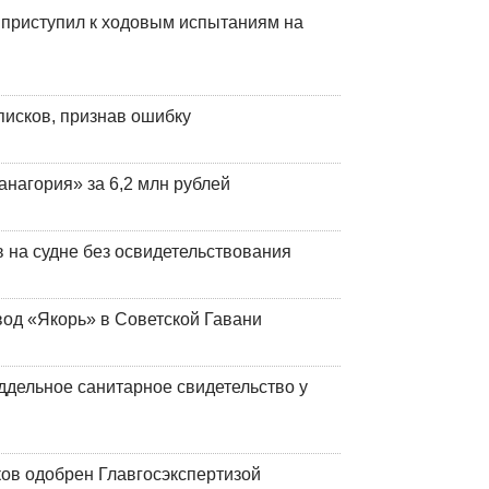
 приступил к ходовым испытаниям на
писков, признав ошибку
анагория» за 6,2 млн рублей
на судне без освидетельствования
вод «Якорь» в Советской Гавани
ддельное санитарное свидетельство у
ков одобрен Главгосэкспертизой