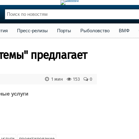
сс-релизы
Порты
Рыболовство
ВМФ
Образование
Яхт
тия
Пресс-релизы
Порты
Рыболовство
ВМФ
нции
Флот
и и семинары
Галерея флота
темы" предлагает
и
Форум
Отзывы
Все службы
1 мин
153
0
ные услуги
 услуги
проектирование