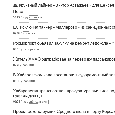
🛳️ Круизный лайнер «Виктор Астафьев» для Енисея
Неве
10:10 /
судостроение
ЕС исключил танкер «Миллерово» из санкционных с
09:16 /
события
Росморпорт объявил закупку на ремонт ледокола «Ф
08:23 /
судоремонт
Житель ХМАО оштрафован за перевозку пассажиров 
07:41 /
события
В Хабаровском крае восстановят судоремонтный за
06:50 /
события
Хабаровская транспортная прокуратура выявила по
судовладельца
06:21 /
аварийность и чп
Проект реконструкции Среднего мола в порту Корса