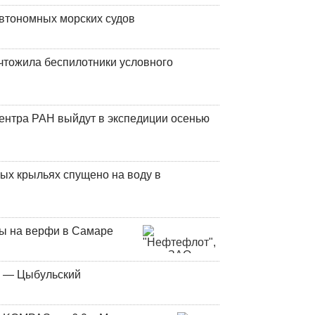
втономных морских судов
чтожила беспилотники условного
центра РАН выйдут в экспедиции осенью
ых крыльях спущено на воду в
ны на верфи в Самаре
у — Цыбульский