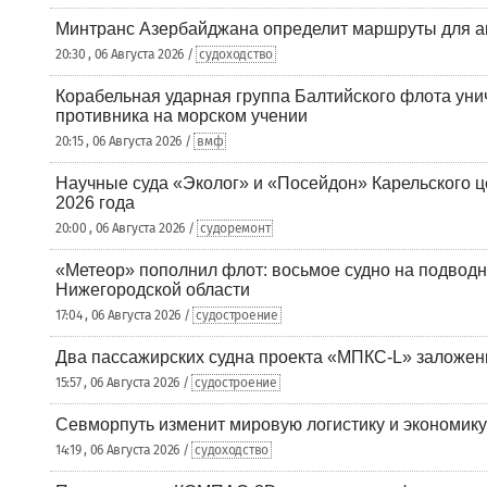
Минтранс Азербайджана определит маршруты для а
20:30 , 06 Августа 2026 /
судоходство
Корабельная ударная группа Балтийского флота уни
противника на морском учении
20:15 , 06 Августа 2026 /
вмф
Научные суда «Эколог» и «Посейдон» Карельского 
2026 года
20:00 , 06 Августа 2026 /
судоремонт
«Метеор» пополнил флот: восьмое судно на подводн
Нижегородской области
17:04 , 06 Августа 2026 /
судостроение
Два пассажирских судна проекта «МПКС-L» заложе
15:57 , 06 Августа 2026 /
судостроение
Севморпуть изменит мировую логистику и экономик
14:19 , 06 Августа 2026 /
судоходство