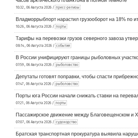
часов арктического планктона в полной темноте
10:32 , 06 Августа 2026 /
пресс-релизы
Владморрыбпорт нарастил грузооборот на 18% по ит
10:26 , 06 Августа 2026 /
порты
Тарифы на перевозки грузов северного завоза утве
08:14 , 06 Августа 2026 /
события
В России унифицируют границы рыболовных участк
07:59 , 06 Августа 2026 /
рыболовство
Депутаты готовят поправки, чтобы спасти прибрежн
07:47 , 06 Августа 2026 /
рыболовство
Порты юга России начали снижать ставки на перевал
07:21 , 06 Августа 2026 /
порты
Пассажирское движение между Благовещенском и Х
07:07 , 06 Августа 2026 /
судоходство
Братская транспортная прокуратура выявила наруш