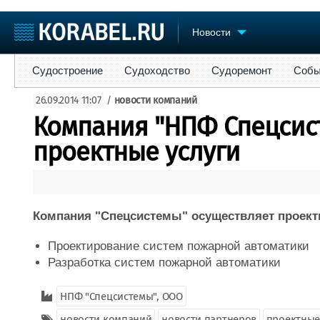
Новости
Судостроение
Судоходство
Судоремонт
События
Пре
Судостроение
Судоходство
Судоремонт
Собы
Судостроение
Торговая площадка
Конфере
26.09.2014 11:07
/
новости компаний
Пульс
Доска объявлений
Выставк
Компания "НПФ Спецсис
Новости
Продажа флота
Личност
Компании
Оборудование
Словарь
проектные услуги
Репутация
Изделия
Работа
Материалы
Крюинг
Услуги
Журнал
Компания "Спецсистемы" осуществляет проект
Реклама
Проектирование систем пожарной автоматики
Разработка систем пожарной автоматики
НПФ "Спецсистемы", ООО
новости компаний
новости партнеров
проектные