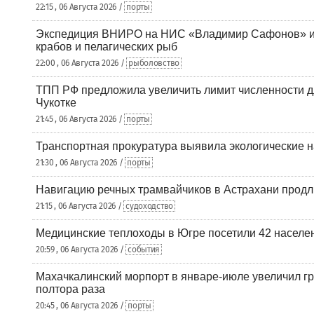
22:15 , 06 Августа 2026 /
порты
Экспедиция ВНИРО на НИС «Владимир Сафонов» и
крабов и пелагических рыб
22:00 , 06 Августа 2026 /
рыболовство
ТПП РФ предложила увеличить лимит численности д
Чукотке
21:45 , 06 Августа 2026 /
порты
Транспортная прокуратура выявила экологические 
21:30 , 06 Августа 2026 /
порты
Навигацию речных трамвайчиков в Астрахани продл
21:15 , 06 Августа 2026 /
судоходство
Медицинские теплоходы в Югре посетили 42 населен
20:59 , 06 Августа 2026 /
события
Махачкалинский морпорт в январе-июле увеличил гр
полтора раза
20:45 , 06 Августа 2026 /
порты