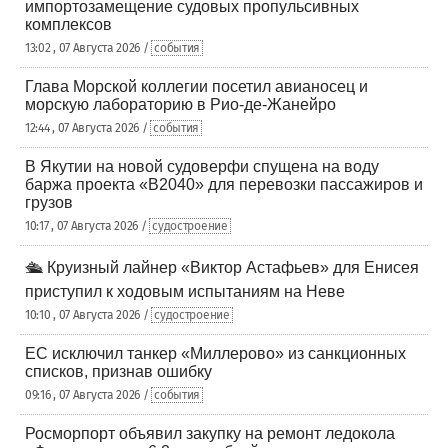
импортозамещение судовых пропульсивных
комплексов
13:02 , 07 Августа 2026 /
события
Глава Морской коллегии посетил авианосец и
морскую лабораторию в Рио-де-Жанейро
12:44 , 07 Августа 2026 /
события
В Якутии на новой судоверфи спущена на воду
баржа проекта «В2040» для перевозки пассажиров и
грузов
10:17 , 07 Августа 2026 /
судостроение
🛳️ Круизный лайнер «Виктор Астафьев» для Енисея
приступил к ходовым испытаниям на Неве
10:10 , 07 Августа 2026 /
судостроение
ЕС исключил танкер «Миллерово» из санкционных
списков, признав ошибку
09:16 , 07 Августа 2026 /
события
Росморпорт объявил закупку на ремонт ледокола