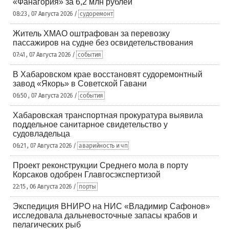
«Фанагория» за 6,2 млн рублей
08:23 , 07 Августа 2026 /
судоремонт
Житель ХМАО оштрафован за перевозку
пассажиров на судне без освидетельствования
07:41 , 07 Августа 2026 /
события
В Хабаровском крае восстановят судоремонтный
завод «Якорь» в Советской Гавани
06:50 , 07 Августа 2026 /
события
Хабаровская транспортная прокуратура выявила
поддельное санитарное свидетельство у
судовладельца
06:21 , 07 Августа 2026 /
аварийность и чп
Проект реконструкции Среднего мола в порту
Корсаков одобрен Главгосэкспертизой
22:15 , 06 Августа 2026 /
порты
Экспедиция ВНИРО на НИС «Владимир Сафонов»
исследовала дальневосточные запасы крабов и
пелагических рыб