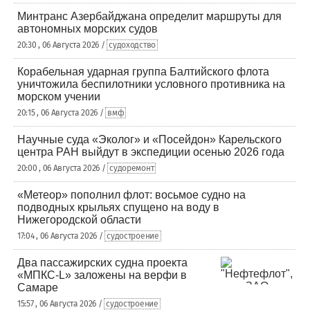
Минтранс Азербайджана определит маршруты для
автономных морских судов
20:30 , 06 Августа 2026 /
судоходство
Корабельная ударная группа Балтийского флота
уничтожила беспилотники условного противника на
морском учении
20:15 , 06 Августа 2026 /
вмф
Научные суда «Эколог» и «Посейдон» Карельского
центра РАН выйдут в экспедиции осенью 2026 года
20:00 , 06 Августа 2026 /
судоремонт
«Метеор» пополнил флот: восьмое судно на
подводных крыльях спущено на воду в
Нижегородской области
17:04 , 06 Августа 2026 /
судостроение
Два пассажирских судна проекта
«МПКС-L» заложены на верфи в
Самаре
15:57 , 06 Августа 2026 /
судостроение