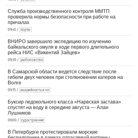
Служба производственного контроля ММТП
проверила нормы безопасности при работе на
причалах
09:45 /
порты
ВНИРО завершило экспедицию по изучению
байкальского омуля в ходе первого длительного
рейса НИС «Викентий Зайцев»
09:30 /
рыболовство
В Самарской области ведется следствие после
гибели двух человек при столкновении катеров на
Волге
09:15 /
аварийность и чп
Буксир ледокольного класса «Нарвская застава»
спустят на воду в середине августа — Алан
Лушников
09:00 /
судостроение
В Петербурге протестировали морские
беспилотники в рамках отраслевой витрины