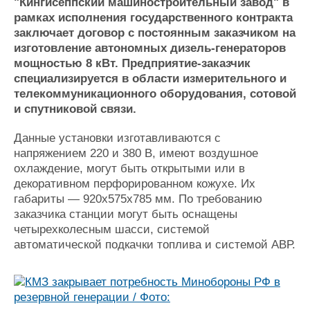
Новости
Продажа флота
"Кингисеппский машиностроительный завод" в
рамках исполнения государственного контракта
Компании
Оборудование
заключает договор с постоянным заказчиком на
Репутация
Изделия
изготовление автономных дизель-генераторов
Работа
Материалы
мощностью 8 кВт. Предприятие-заказчик
Крюинг
Услуги
специализируется в области измерительного и
Журнал
телекоммуникационного оборудования, сотовой
Реклама
и спутниковой связи.
Данные установки изготавливаются с
Конференции
Флот
напряжением 220 и 380 В, имеют воздушное
Выставки и семинары
Галерея флота
охлаждение, могут быть открытыми или в
Личности
Форум
декоративном перфорированном кожухе. Их
Словарь
Отзывы
габариты — 920х575х785 мм. По требованию
Все службы
заказчика станции могут быть оснащены
четырехколесным шасси, системой
автоматической подкачки топлива и системой АВР.