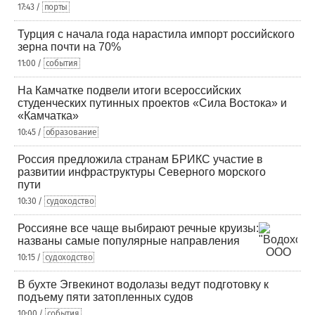
17:43 /
порты
Турция с начала года нарастила импорт российского
зерна почти на 70%
11:00 /
события
На Камчатке подвели итоги всероссийских
студенческих путинных проектов «Сила Востока» и
«Камчатка»
10:45 /
образование
Россия предложила странам БРИКС участие в
развитии инфраструктуры Северного морского
пути
10:30 /
судоходство
Россияне все чаще выбирают речные круизы:
названы самые популярные направления
10:15 /
судоходство
В бухте Эгвекинот водолазы ведут подготовку к
подъему пяти затопленных судов
10:00 /
события