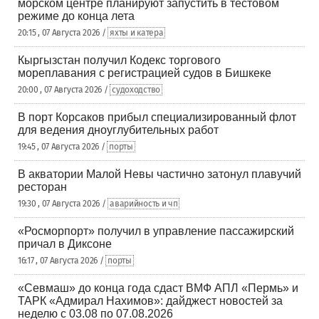
морском центре планируют запустить в тестовом
режиме до конца лета
20:15 , 07 Августа 2026 /
яхты и катера
Кыргызстан получил Кодекс торгового
мореплавания с регистрацией судов в Бишкеке
20:00 , 07 Августа 2026 /
судоходство
В порт Корсаков прибыл специализированный флот
для ведения дноуглубительных работ
19:45 , 07 Августа 2026 /
порты
В акватории Малой Невы частично затонул плавучий
ресторан
19:30 , 07 Августа 2026 /
аварийность и чп
«Росморпорт» получил в управление пассажирский
причал в Диксоне
16:17 , 07 Августа 2026 /
порты
«Севмаш» до конца года сдаст ВМФ АПЛ «Пермь» и
ТАРК «Адмирал Нахимов»: дайджест новостей за
неделю с 03.08 по 07.08.2026