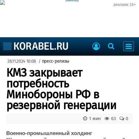
реклама 16+
Судостроение
26.11.2024 10:08
/
пресс-релизы
Судоходство
Судоремонт
КМЗ закрывает
События
Пресс-релизы
потребность
Порты
Рыболовство
Минобороны РФ в
ВМФ
Образование
резервной генерации
Яхты и катера
Еще
1 мин
63
0
Судостроение
Торговая площадка
Пульс
Доска объявлений
Военно-промышленный холдинг