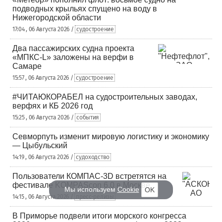
подводных крыльях спущено на воду в
Нижегородской области
17:04 , 06 Августа 2026 /
судостроение
Два пассажирских судна проекта
«МПКС-L» заложены на верфи в
Самаре
15:57 , 06 Августа 2026 /
судостроение
#ЧИТАЮКОРАБЕЛ на судостроительных заводах,
верфях и КБ 2026 год
15:25 , 06 Августа 2026 /
события
Севморпуть изменит мировую логистику и экономику
— Цыбульский
14:19 , 06 Августа 2026 /
судоходство
Пользователи КОМПАС-3D встретятся на
фестивале KOMPAScon 6.0 в Москве
Мы используем
Cookie
OK
14:15 , 06 Августа 2026 /
пресс-релизы
В Приморье подвели итоги морского конгресса