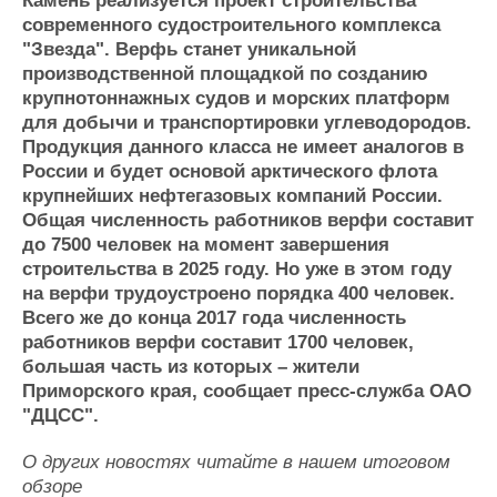
Камень реализуется проект строительства
Журнал
современного судостроительного комплекса
Реклама
"Звезда". Верфь станет уникальной
производственной площадкой по созданию
крупнотоннажных судов и морских платформ
Конференции
Флот
для добычи и транспортировки углеводородов.
Выставки и семинары
Галерея флота
Продукция данного класса не имеет аналогов в
Личности
Форум
России и будет основой арктического флота
Словарь
Отзывы
крупнейших нефтегазовых компаний России.
Общая численность работников верфи составит
Все службы
до 7500 человек на момент завершения
строительства в 2025 году. Но уже в этом году
на верфи трудоустроено порядка 400 человек.
Всего же до конца 2017 года численность
работников верфи составит 1700 человек,
большая часть из которых – жители
Приморского края, сообщает пресс-служба ОАО
"ДЦСС".
О других новостях читайте в нашем итоговом
обзоре