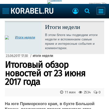
реклама 16+
Судостроение
Судоходство
Итоги недели
Судоремонт
События
В этом блоге мы подводим итоги
Пресс-релизы
недели и вспоминаем самые
Порты
яркие и интересные события и
Рыболовство
комментарии.
ВМФ
Образование
23.06.2017 17:30
/
итоги недели
Яхты и катера
Еще
Итоговый обзор
новостей от 23 июня
Судостроение
Торговая площадка
Пульс
Доска объявлений
2017 года
Новости
Продажа флота
Компании
Оборудование
11 мин
2534
0
Репутация
Изделия
Работа
Материалы
На юге Приморского края, в бухте Большой
Крюинг
Услуги