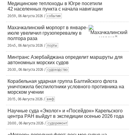
Медицинские теплоходы в Югре посетили
42 населенных пункта с начала навигации
20:59 , 06 Августа 2026 /
события
Махачкалинский морпорт в январе-
июле увеличил грузоперевалку в
полтора раза
20:45 , 06 Августа 2026 /
порты
Минтранс Азербайджана определит маршруты для
автономных морских судов
20:30 , 06 Августа 2026 /
судоходство
Корабельная ударная группа Балтийского флота
уничтожила беспилотники условного противника на
морском учении
20:15 , 06 Августа 2026 /
вмф
Научные суда «Эколог» и «Посейдон» Карельского
центра РАН выйдут в экспедиции осенью 2026 года
20:00 , 06 Августа 2026 /
судоремонт
«Метеор» пополнил флот: восьмое судно на