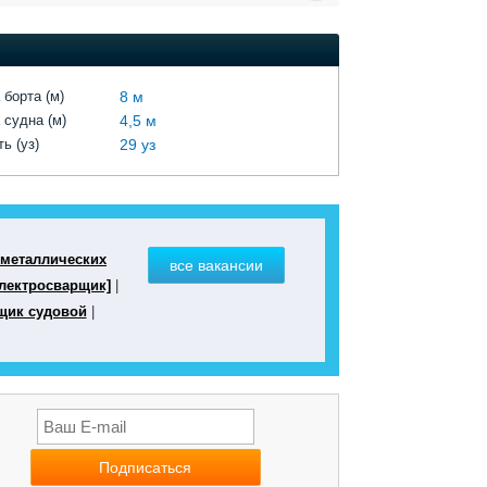
 борта (м)
8 м
 судна (м)
4,5 м
ь (уз)
29 уз
 металлических
все вакансии
лектросварщик]
|
щик судовой
|