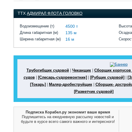
ТТХ
АДМИРАЛ ФЛОТА ГОЛОВКО
Водоизмещение (т)
4500 т
Высота
Длина габаритная (м)
135 м
Осадка
Ширина габаритная (м)
16 м
Скорост
Трубогибщик судовой
|
Чеканщик
|
Сборщик корпусов
судов
|
[Слесарь-судоремонтник]
|
[Рубщик судовой]
|
[Э
[Токарь]
|
Маляр-дробеструйщик
|
Сборщик- дострой
[Разметчик судовой]
Подписка Корабел.ру экономит ваше время
Подпишитесь на ежедневную рассылку новостей и
будьте в курсе всего самого важного и интересного!