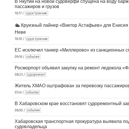
В Якутии на новой судоверфи спущена на воду барж
пассажиров и грузов
10:17 /
судостроение
🛳️ Круизный лайнер «Виктор Астафьев» для Енисея
Неве
10:10 /
судостроение
ЕС исключил танкер «Миллерово» из санкционных с
09:16 /
события
Росморпорт объявил закупку на ремонт ледокола «Ф
08:23 /
судоремонт
Житель ХМАО оштрафован за перевозку пассажиров 
07:41 /
события
В Хабаровском крае восстановят судоремонтный за
06:50 /
события
Хабаровская транспортная прокуратура выявила по
судовладельца