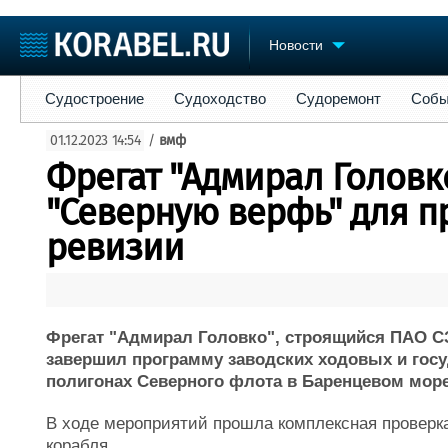
Новости
Судостроение
Судоходство
Судоремонт
События
Пре
Судостроение
Судоходство
Судоремонт
Собы
Судостроение
Торговая площадка
Конфере
01.12.2023 14:54
/
вмф
Пульс
Доска объявлений
Выставк
Фрегат "Адмирал Головк
Новости
Продажа флота
Личност
Компании
Оборудование
Словарь
"Северную верфь" для 
Репутация
Изделия
ревизии
Работа
Материалы
Крюинг
Услуги
Журнал
Реклама
Фрегат "Адмирал Головко", строящийся ПАО СЗ
завершил программу заводских ходовых и гос
полигонах Северного флота в Баренцевом море
В ходе мероприятий прошла комплексная проверка
корабля.