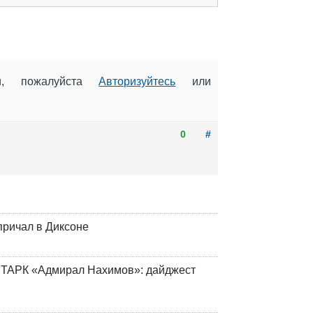
ии, пожалуйста
Авторизуйтесь
или
0
#
причал в Диксоне
 ТАРК «Адмирал Нахимов»: дайджест