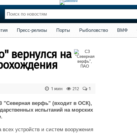
сс-релизы
Порты
Рыболовство
ВМФ
Образование
Яхт
тия
Пресс-релизы
Порты
Рыболовство
ВМФ
нции
Флот
и и семинары
Галерея флота
о" вернулся на
и
Форум
Отзывы
прохождения
Все службы
1 мин
212
1
 "Северная верфь" (входит в ОСК),
ударственных испытаний на морских
.
 всех устройств и систем вооружения