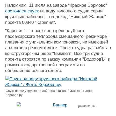
Журнал
Напомним, 11 июля на заводе "Красное Сормово"
Реклама
состоялся спуск
на воду головного судна серии
круизных лайнеров - теплоход "Николай Жарков"
проекта 00840 "Карелия".
Конференции
Флот
"Карелия" — проект четырёхпалубного
Выставки и семинары
Галерея флота
пассажирского теплохода смешанного "река-море"
Личности
Форум
плавания с уникальной компоновкой, не имеющей
Словарь
Отзывы
аналогов в речном флоте. Проект судна разработан
Все службы
конструкторским бюро "Вымпел". Все три судна
проекта строятся по заказу компании "ВодоходЪ" в
рамках государственной программы по
обновлению речного флота.
Спуск на воду круизного лайнера "Николай Жарков" / Фото:
Корабел.ру
реклама 16+