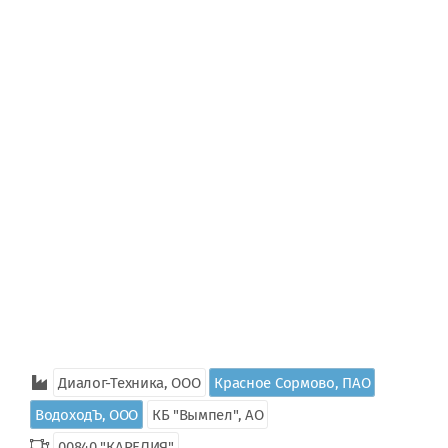
Диалог-Техника, ООО
Красное Сормово, ПАО
ВодоходЪ, ООО
КБ "Вымпел", АО
00840 "КАРЕЛИЯ"