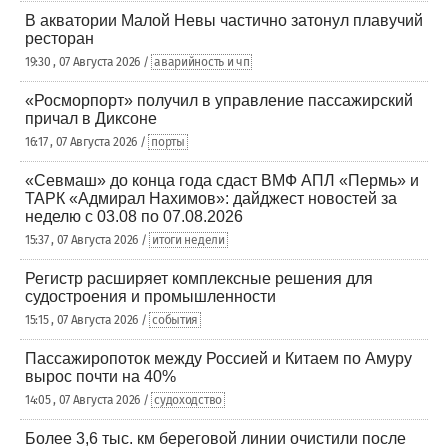
В акватории Малой Невы частично затонул плавучий
ресторан
19:30 , 07 Августа 2026 /
аварийность и чп
«Росморпорт» получил в управление пассажирский
причал в Диксоне
16:17 , 07 Августа 2026 /
порты
«Севмаш» до конца года сдаст ВМФ АПЛ «Пермь» и
ТАРК «Адмирал Нахимов»: дайджест новостей за
неделю с 03.08 по 07.08.2026
15:37 , 07 Августа 2026 /
итоги недели
Регистр расширяет комплексные решения для
судостроения и промышленности
15:15 , 07 Августа 2026 /
события
Пассажиропоток между Россией и Китаем по Амуру
вырос почти на 40%
14:05 , 07 Августа 2026 /
судоходство
Более 3,6 тыс. км береговой линии очистили после