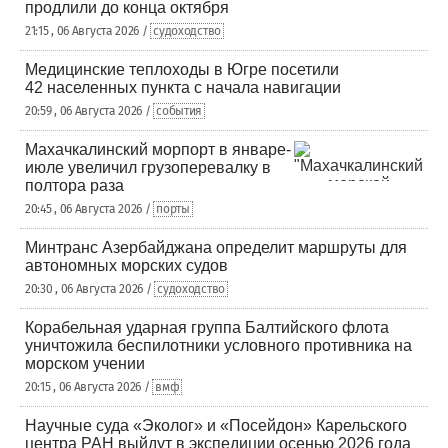
продлили до конца октября
21:15 , 06 Августа 2026 /
судоходство
Медицинские теплоходы в Югре посетили
42 населенных пункта с начала навигации
20:59 , 06 Августа 2026 /
события
Махачкалинский морпорт в январе-
июле увеличил грузоперевалку в
полтора раза
20:45 , 06 Августа 2026 /
порты
Минтранс Азербайджана определит маршруты для
автономных морских судов
20:30 , 06 Августа 2026 /
судоходство
Корабельная ударная группа Балтийского флота
уничтожила беспилотники условного противника на
морском учении
20:15 , 06 Августа 2026 /
вмф
Научные суда «Эколог» и «Посейдон» Карельского
центра РАН выйдут в экспедиции осенью 2026 года