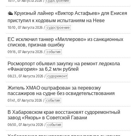
10:17 , 07 Августа 2026 /
судостроение
🛳️ Круизный лайнер «Виктор Астафьев» для Енисея
приступил к ходовым испытаниям на Неве
10:10 , 07 Августа 2026 /
судостроение
ЕС исключил танкер «Миллерово» из санкционных
списков, признав ошибку
09:16 , 07 Августа 2026 /
события
Росморпорт объявил закупку на ремонт ледокола
«Фанагория» за 6,2 млн рублей
08:23 , 07 Августа 2026 /
судоремонт
Житель ХМАО оштрафован за перевозку
пассажиров на судне без освидетельствования
07:41 , 07 Августа 2026 /
события
В Хабаровском крае восстановят судоремонтный
завод «Якорь» в Советской Гавани
06:50 , 07 Августа 2026 /
события