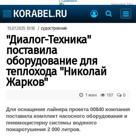
реклама 16+
Судостроение
15.07.2025 10:18
/
судостроение
Судоходство
Судоремонт
"Диалог-Техника"
События
Пресс-релизы
поставила
Порты
Рыболовство
оборудование для
ВМФ
Образование
теплохода "Николай
Яхты и катера
Еще
Жарков"
Судостроение
Торговая площадка
1 мин
107
0
Пульс
Доска объявлений
Новости
Продажа флота
Для оснащения лайнера проекта 00840 компания
Компании
Оборудование
поставила комплект насосного оборудования и
Репутация
Изделия
пневмоцистерну системы водяного
Работа
Материалы
пожаротушения 2 000 литров.
Крюинг
Услуги