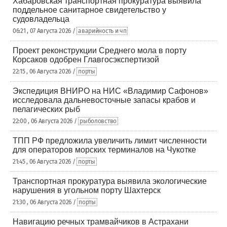
Хабаровская транспортная прокуратура выявила
поддельное санитарное свидетельство у
судовладельца
06:21 , 07 Августа 2026 /
аварийность и чп
Проект реконструкции Среднего мола в порту
Корсаков одобрен Главгосэкспертизой
22:15 , 06 Августа 2026 /
порты
Экспедиция ВНИРО на НИС «Владимир Сафонов»
исследовала дальневосточные запасы крабов и
пелагических рыб
22:00 , 06 Августа 2026 /
рыболовство
ТПП РФ предложила увеличить лимит численности
для операторов морских терминалов на Чукотке
21:45 , 06 Августа 2026 /
порты
Транспортная прокуратура выявила экологические
нарушения в угольном порту Шахтерск
21:30 , 06 Августа 2026 /
порты
Навигацию речных трамвайчиков в Астрахани