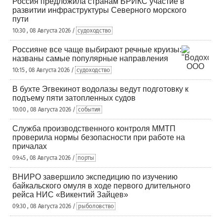
Россия предложила странам БРИКС участие в
развитии инфраструктуры Северного морского
пути
10:30 , 08 Августа 2026 /
судоходство
Россияне все чаще выбирают речные круизы:
названы самые популярные направления
10:15 , 08 Августа 2026 /
судоходство
В бухте Эгвекинот водолазы ведут подготовку к
подъему пяти затопленных судов
10:00 , 08 Августа 2026 /
события
Служба производственного контроля ММТП
проверила нормы безопасности при работе на
причалах
09:45 , 08 Августа 2026 /
порты
ВНИРО завершило экспедицию по изучению
байкальского омуля в ходе первого длительного
рейса НИС «Викентий Зайцев»
09:30 , 08 Августа 2026 /
рыболовство