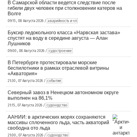
В Самарской области ведется следствие после
гибели двух человек при столкновении катеров на
Волге
09:15 , 08 Августа 2026 /
аварийность и чп
Буксир ледокольного класса «Нарвская застава»
спустят на воду в середине августа — Алан
Лушников
09:00 , 08 Августа 2026 /
судостроение
В Петербурге протестировали морские
беспилотники в рамках отраслевой витрины
«Акватория»
21:30 , 07 Августа 2026 /
события
Северный завоз в Ненецком автономном округе
выполнен на 86,1%
21:15 , 07 Августа 2026 /
судоходство
ААНИИ: в арктических морях сохраняются
массивы сплоченного льда, часть акваторий
свободна ото льда
21:00 , 07 Августа 2026 /
судоходство