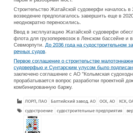
Строительство Жатайской судоверфи началось в 2
возведение предполагалось завершить еще в 2020
неоднократно переносились.
Ввод в эксплуатацию Жатайской судоверфи обесп
флота для грузоперевозок в Ленском бассейне и в
Севморпути.
До 2036 года на судостроительном з
речных судов
.
Первое соглашение о строительстве малотоннаж
судоверфью и Сунтарским улусом было подписано
заключено соглашение с АО "Колымская судоходна
прорабатывается вопрос разработки проектной д
комбинированную баржу.
ЛОРП, ПАО
Балтийский завод, АО
ОСК, АО
КСК, О
судостроение
судостроительные предприятия
ве