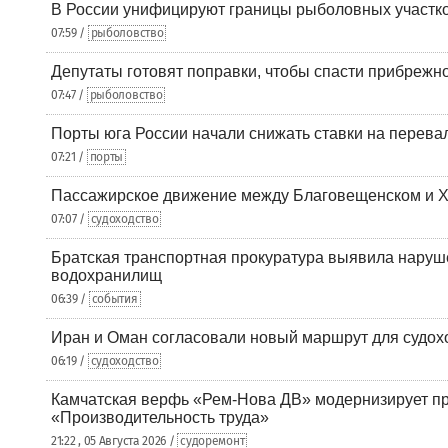
В России унифицируют границы рыболовных участк
07:59 /
рыболовство
Депутаты готовят поправки, чтобы спасти прибрежн
07:47 /
рыболовство
Порты юга России начали снижать ставки на перевал
07:21 /
порты
Пассажирское движение между Благовещенском и Х
07:07 /
судоходство
Братская транспортная прокуратура выявила наруш
водохранилищ
06:39 /
события
Иран и Оман согласовали новый маршрут для судох
06:19 /
судоходство
Камчатская верфь «Рем-Нова ДВ» модернизирует пр
«Производительность труда»
21:22 , 05 Августа 2026 /
судоремонт