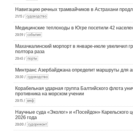
Навигацию речных трамвайчиков в Астрахани продл
21:15 /
судоходство
Медицинские теплоходы в Югре посетили 42 населен
20:59 /
события
Махачкалинский морпорт в январе-июле увеличил гр
полтора раза
20:45 /
порты
Минтранс Азербайджана определит маршруты для а
20:30 /
судоходство
Корабельная ударная группа Балтийского флота уни
противника на морском учении
20:15 /
вмф
Научные суда «Эколог» и «Посейдон» Карельского 
2026 года
20:00 /
судоремонт