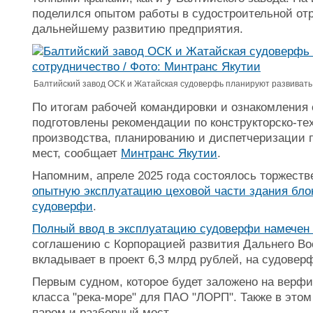
поделился опытом работы в судостроительной отр
дальнейшему развитию предприятия.
Балтийский завод ОСК и Жатайская судоверфь планируют развивать 
По итогам рабочей командировки и ознакомлени
подготовлены рекомендации по конструкторско-те
производства, планированию и диспетчеризации 
мест, сообщает
Минтранс Якутии
.
Напомним, апреле 2025 года состоялось торжест
опытную эксплуатацию цеховой части здания бло
судоверфи
.
Полный ввод в эксплуатацию судоверфи намечен н
соглашению с Корпорацией развития Дальнего Вос
вкладывает в проект 6,3 млрд рублей, на судовер
Первым судном, которое будет заложено на верфи
класса "река-море" для ПАО "ЛОРП". Также в этом
паром и разборный мост.