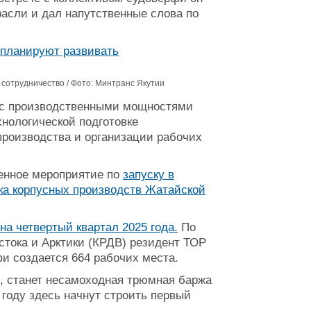
асли и дал напутственные слова по
сотрудничество / Фото: Минтранс Якутии
я с производственными мощностями
хнологической подготовке
производства и организации рабочих
венное мероприятие по
запуску в
ка корпусных производств Жатайской
а четвертый квартал 2025 года.
По
тока и Арктики (КРДВ) резидент ТОР
фи создается 664 рабочих места.
, станет несамоходная трюмная баржа
 году здесь начнут строить первый