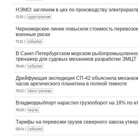
НЭМО: заглянем в цех по производству электрорасп
13:10 /
судостроение
Черноморские линии повысили стоимость перевозок
военные риски
11:32 /
события
В Санкт-Петербургском морском рыбопромышленно
тренажер для судовых механиков разработки ЭМЦТ
10:46 /
события
Дрейфующая экспедиция СП-42 объяснила механизм
часов арктического планктона в полной темноте
10:32 /
пресс-релизы
Владморрыбпорт нарастил грузооборот на 18% по ит
10:26 /
порты
Тарифы на перевозки грузов северного завоза утве
08:14 /
события