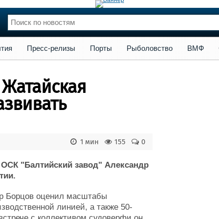
сс-релизы
Порты
Рыболовство
ВМФ
Образование
Яхт
тия
Пресс-релизы
Порты
Рыболовство
ВМФ
нции
Флот
и и семинары
Галерея флота
 Жатайская
и
Форум
Отзывы
азвивать
Все службы
1 мин
155
0
 ОСК "Балтийский завод" Александр
тии.
др Борцов оценил масштабы
зводственной линией, а также 50-
 встрече с коллективом судоверфи он