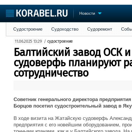
Новости
Судостроение
Судоходство
Судоремонт
События
Пре
Судостроение
Судоходство
Судоремонт
Собы
Судостроение
Торговая площадка
Конфере
11.06.2025 13:29
/
судостроение
Пульс
Доска объявлений
Выставк
Балтийский завод ОСК и
Новости
Продажа флота
Личност
Компании
Оборудование
Словарь
судоверфь планируют р
Репутация
Изделия
сотрудничество
Работа
Материалы
Крюинг
Услуги
Журнал
Реклама
Советник генерального директора предприятия
Борцов посетил судостроительный завод в Яку
В ходе визита на Жатайскую судоверфь Алексан
предприятия с его новейшим оборудованием, прои
тонными кранами, как и у Балтийского завода. На