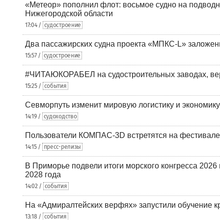
«Метеор» пополнил флот: восьмое судно на подводн
Нижегородской области
17:04 /
судостроение
Два пассажирских судна проекта «МПКС-L» заложе
15:57 /
судостроение
#ЧИТАЮКОРАБЕЛ на судостроительных заводах, вер
15:25 /
события
Севморпуть изменит мировую логистику и экономик
14:19 /
судоходство
Пользователи КОМПАС-3D встретятся на фестивале
14:15 /
пресс-релизы
В Приморье подвели итоги морского конгресса 2026 
2028 года
14:02 /
события
На «Адмиралтейских верфях» запустили обучение к
13:18 /
события