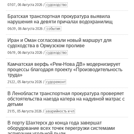
07:07 , 06 Августа 2026 /
судоходство
Братская транспортная прокуратура выявила
нарушения на девяти причалах водохранилищ
06:39 , 06 Августа 2026 /
события
Иран и Оман согласовали новый маршрут для
судоходства в Ормузском проливе
06:19 , 06 Августа 2026 /
судоходство
Камчатская верфь «Рем-Нова ДВ» модернизирует
процессы благодаря проекту «Производительность
труда»
21:22 , 05 Августа 2026 /
судоремонт
В Ленобласти транспортная прокуратура проверяет
обстоятельства наезда катера на надувной матрас с
детьми
21:15 , 05 Августа 2026 /
аварийность и чп
В порту Шахтерск до конца года завершат
оборудование всех точек перегрузки системами
аспирации угольной пыли