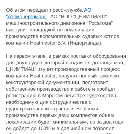
Журнал
Об этом передает пресс-служба
АО
Реклама
"Атомэнергомаш"
. АО "НПО "ЦНИИТМАШ"
машиностроительного дивизиона "Росатома"
выступит площадкой по локализации
Конференции
Флот
производства вспомогательных судовых котлов
Выставки и семинары
Галерея флота
компании Heatmaster B.V. (Нидерланды).
Личности
Форум
Словарь
Отзывы
На первом этапе, в рамках поставки оборудования
Все службы
для двух судов, который продлится до конца мая,
ЦНИИТМАШ изучит производственный процесс
компании Heatmaster, получит полный комплект
конструкторской документации, подготовит
собственное производство к работе и пройдет
регистрацию в Морском регистре судоходства,
необходимую для сотрудничества с
судостроительной отраслью. Во время
производства первых двух комплектов объем
локализации будет минимальным, но за два года
он дойдет до 100% и в дальнейшем позволит