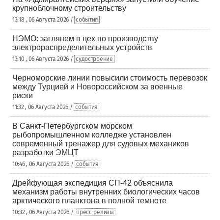
крупноблочному строительству
13:18 , 06 Августа 2026 /
события
НЭМО: заглянем в цех по производству
электрораспределительных устройств
13:10 , 06 Августа 2026 /
судостроение
Черноморские линии повысили стоимость перевозок
между Турцией и Новороссийском за военные
риски
11:32 , 06 Августа 2026 /
события
В Санкт-Петербургском морском
рыбопромышленном колледже установлен
современный тренажер для судовых механиков
разработки ЭМЦТ
10:46 , 06 Августа 2026 /
события
Дрейфующая экспедиция СП-42 объяснила
механизм работы внутренних биологических часов
арктического планктона в полной темноте
10:32 , 06 Августа 2026 /
пресс-релизы