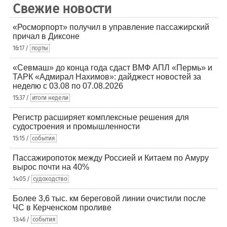
Свежие новости
«Росморпорт» получил в управление пассажирский
причал в Диксоне
16:17 /
порты
«Севмаш» до конца года сдаст ВМФ АПЛ «Пермь» и
ТАРК «Адмирал Нахимов»: дайджест новостей за
неделю с 03.08 по 07.08.2026
15:37 /
итоги недели
Регистр расширяет комплексные решения для
судостроения и промышленности
15:15 /
события
Пассажиропоток между Россией и Китаем по Амуру
вырос почти на 40%
14:05 /
судоходство
Более 3,6 тыс. км береговой линии очистили после
ЧС в Керченском проливе
13:46 /
события