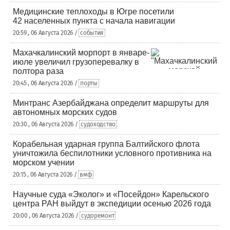
Медицинские теплоходы в Югре посетили
42 населенных пункта с начала навигации
20:59 , 06 Августа 2026 /
события
Махачкалинский морпорт в январе-
июле увеличил грузоперевалку в
полтора раза
20:45 , 06 Августа 2026 /
порты
Минтранс Азербайджана определит маршруты для
автономных морских судов
20:30 , 06 Августа 2026 /
судоходство
Корабельная ударная группа Балтийского флота
уничтожила беспилотники условного противника на
морском учении
20:15 , 06 Августа 2026 /
вмф
Научные суда «Эколог» и «Посейдон» Карельского
центра РАН выйдут в экспедиции осенью 2026 года
20:00 , 06 Августа 2026 /
судоремонт