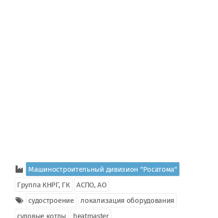
Машиностроительный дивизион "Росатома"
Группа КНРГ, ГК
АСПО, АО
судостроение
локализация оборудования
судовые котлы
heatmaster