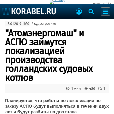
реклама 16+
Судостроение
18.01.2019 11:50
/
судостроение
Судоходство
Судоремонт
"Атомэнергомаш" и
События
Пресс-релизы
АСПО займутся
Порты
Рыболовство
локализацией
ВМФ
Образование
производства
Яхты и катера
Еще
голландских судовых
котлов
Судостроение
Торговая площадка
Пульс
Доска объявлений
Новости
Продажа флота
1 мин
486
1
Компании
Оборудование
Репутация
Изделия
Планируется, что работы по локализации по
заказу АСПО будут выполняться в течении двух
Работа
Материалы
лет и будут разбиты на два этапа.
Крюинг
Услуги