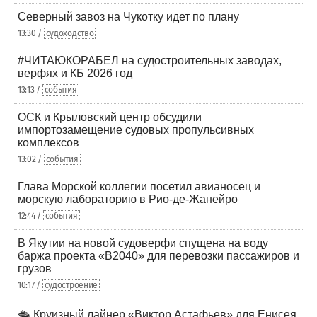
Северный завоз на Чукотку идет по плану
13:30 /
судоходство
#ЧИТАЮКОРАБЕЛ на судостроительных заводах,
верфях и КБ 2026 год
13:13 /
события
ОСК и Крыловский центр обсудили
импортозамещение судовых пропульсивных
комплексов
13:02 /
события
Глава Морской коллегии посетил авианосец и
морскую лабораторию в Рио-де-Жанейро
12:44 /
события
В Якутии на новой судоверфи спущена на воду
баржа проекта «В2040» для перевозки пассажиров и
грузов
10:17 /
судостроение
🛳️ Круизный лайнер «Виктор Астафьев» для Енисея