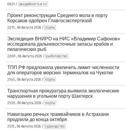
06:21 /
аварийность и чп
Проект реконструкции Среднего мола в порту
Корсаков одобрен Главгосэкспертизой
22:15 , 06 Августа 2026 /
порты
Экспедиция ВНИРО на НИС «Владимир Сафонов»
исследовала дальневосточные запасы крабов и
пелагических рыб
22:00 , 06 Августа 2026 /
рыболовство
ТПП РФ предложила увеличить лимит численности
для операторов морских терминалов на Чукотке
21:45 , 06 Августа 2026 /
порты
Транспортная прокуратура выявила экологические
нарушения в угольном порту Шахтерск
21:30 , 06 Августа 2026 /
порты
Навигацию речных трамвайчиков в Астрахани
продлили до конца октября
21:15 , 06 Августа 2026 /
судоходство