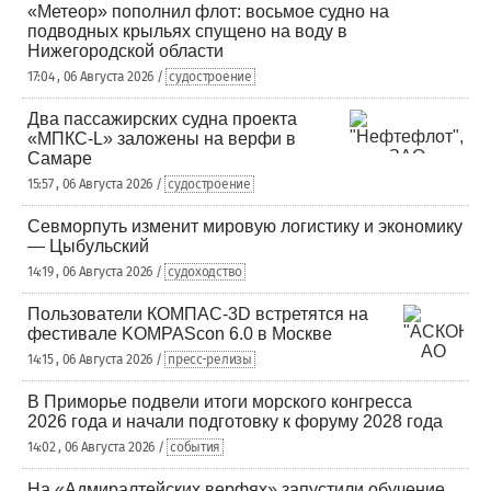
«Метеор» пополнил флот: восьмое судно на
подводных крыльях спущено на воду в
Нижегородской области
17:04 , 06 Августа 2026 /
судостроение
Два пассажирских судна проекта
«МПКС-L» заложены на верфи в
Самаре
15:57 , 06 Августа 2026 /
судостроение
Севморпуть изменит мировую логистику и экономику
— Цыбульский
14:19 , 06 Августа 2026 /
судоходство
Пользователи КОМПАС-3D встретятся на
фестивале KOMPAScon 6.0 в Москве
14:15 , 06 Августа 2026 /
пресс-релизы
В Приморье подвели итоги морского конгресса
2026 года и начали подготовку к форуму 2028 года
14:02 , 06 Августа 2026 /
события
На «Адмиралтейских верфях» запустили обучение