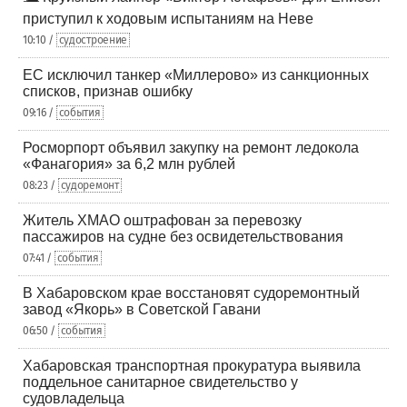
приступил к ходовым испытаниям на Неве
10:10 /
судостроение
ЕС исключил танкер «Миллерово» из санкционных
списков, признав ошибку
09:16 /
события
Росморпорт объявил закупку на ремонт ледокола
«Фанагория» за 6,2 млн рублей
08:23 /
судоремонт
Житель ХМАО оштрафован за перевозку
пассажиров на судне без освидетельствования
07:41 /
события
В Хабаровском крае восстановят судоремонтный
завод «Якорь» в Советской Гавани
06:50 /
события
Хабаровская транспортная прокуратура выявила
поддельное санитарное свидетельство у
судовладельца