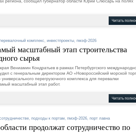
тах региона, сообщил губернатор области Юрий Слюсарь на полях
Читать полно
перевалочный комплекс
,
инвестпроекты
,
пмэф-2026
амый масштабный этап строительства
дного сырья
 края Вениамин Кондратьев в рамках Петербургского международн
удил с генеральным директором АО «Новороссийский морской тор
 универсального перегрузочного комплекса для перевалки
самый масштабный этап работ.
Читать полно
сотрудничестве
,
подходы к портам
,
пмэф-2026
,
порт лавна
области продолжат сотрудничество по