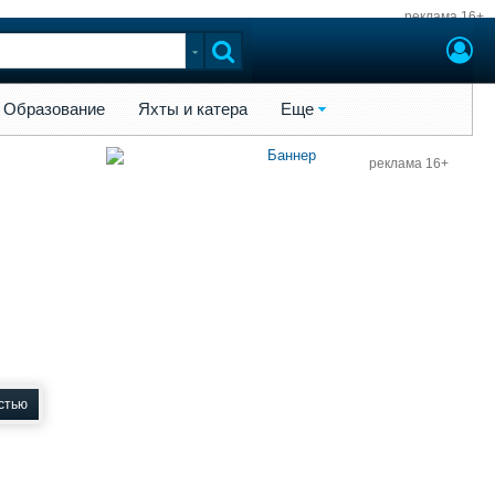
реклама 16+
ы и катера
Еще
Образование
Яхты и катера
Еще
реклама 16+
стью