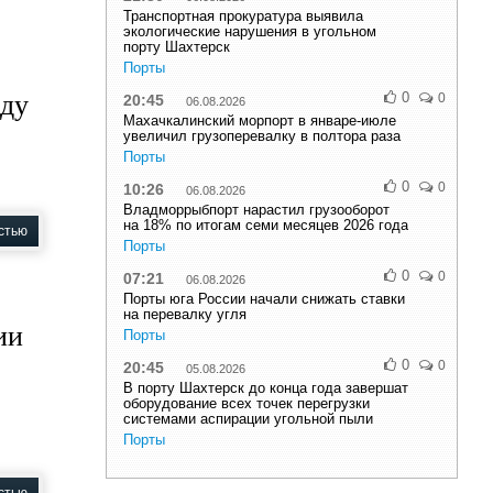
Транспортная прокуратура выявила
экологические нарушения в угольном
порту Шахтерск
Порты
оду
0
0
20:45
06.08.2026
Махачкалинский морпорт в январе-июле
увеличил грузоперевалку в полтора раза
Порты
0
0
10:26
06.08.2026
Владморрыбпорт нарастил грузооборот
на 18% по итогам семи месяцев 2026 года
стью
Порты
0
0
07:21
06.08.2026
Порты юга России начали снижать ставки
на перевалку угля
ии
Порты
0
0
20:45
05.08.2026
В порту Шахтерск до конца года завершат
оборудование всех точек перегрузки
системами аспирации угольной пыли
Порты