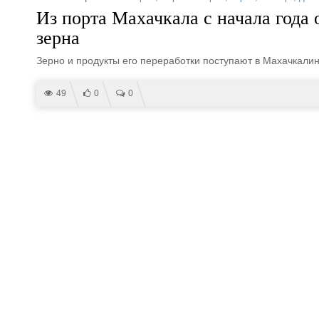
Из порта Махачкала с начала года 
зерна
Зерно и продукты его переработки поступают в Махачкалин
49
0
0
05.06.2026 | 13:54 //
порты
,
морские порты
,
акции
,
приватизация
Правительство планирует продать
Государственный пакет акц
реализован уже в текущем г
102
0
0
05.06.2026 | 11:46 //
порты
,
грузоподъемное оборудование
,
кли
ЗАО «СММ» поставило заказчику к
навалочных грузов