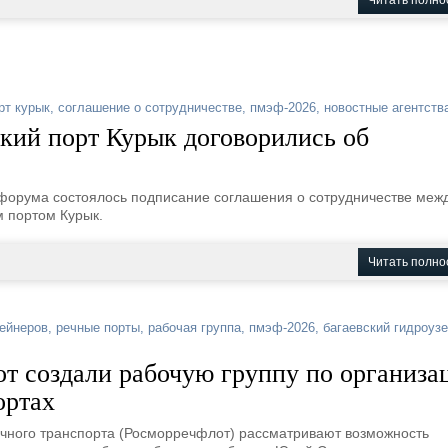
Читать полно
рт курык
,
соглашение о сотрудничестве
,
пмэф-2026
,
новостные агентств
кий порт Курык договорились об
 форума состоялось подписание соглашения о сотрудничестве меж
м портом Курык.
Читать полно
тейнеров
,
речные порты
,
рабочая группа
,
пмэф-2026
,
багаевский гидроуз
от создали рабочую группу по организа
ортах
речного транспорта (Росморречфлот) рассматривают возможность