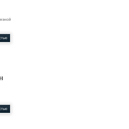
лезной
стью
н
стью