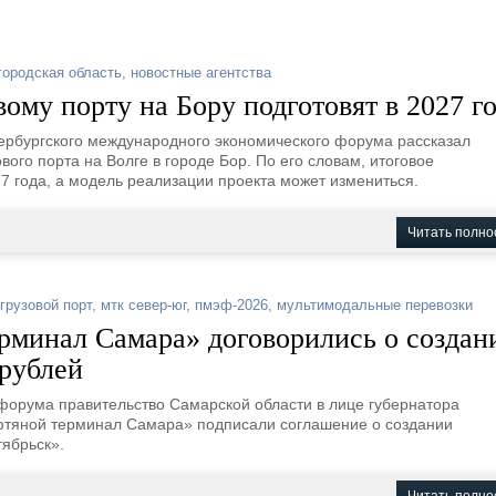
городская область
,
новостные агентства
ому порту на Бору подготовят в 2027 г
тербургского международного экономического форума рассказал
ого порта на Волге в городе Бор. По его словам, итоговое
7 года, а модель реализации проекта может измениться.
Читать полно
грузовой порт
,
мтк север-юг
,
пмэф-2026
,
мультимодальные перевозки
рминал Самара» договорились о создан
 рублей
форума правительство Самарской области в лице губернатора
тяной терминал Самара» подписали соглашение о создании
тябрьск».