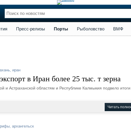
сс-релизы
Порты
Рыболовство
ВМФ
Образование
Яхт
тия
Пресс-релизы
Порты
Рыболовство
ВМФ
нции
Флот
и и семинары
Галерея флота
и
Форум
Отзывы
Все службы
ахань
,
иран
экспорт в Иран более 25 тыс. т зерна
ой и Астраханской областям и Республике Калмыкия подвело итоги
Читать полно
арифы
,
архангельск