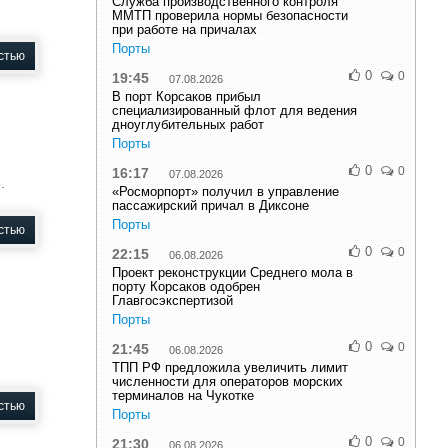
Служба производственного контроля
ММТП проверила нормы безопасности
при работе на причалах
Порты
стью
0
0
19:45
07.08.2026
В порт Корсаков прибыл
специализированный флот для ведения
дноуглубительных работ
Порты
0
0
16:17
07.08.2026
.
«Росморпорт» получил в управление
пассажирский причал в Диксоне
Порты
стью
0
0
22:15
06.08.2026
Проект реконструкции Среднего мола в
порту Корсаков одобрен
Главгосэкспертизой
Порты
0
0
21:45
06.08.2026
ТПП РФ предложила увеличить лимит
численности для операторов морских
терминалов на Чукотке
стью
Порты
0
0
21:30
06.08.2026