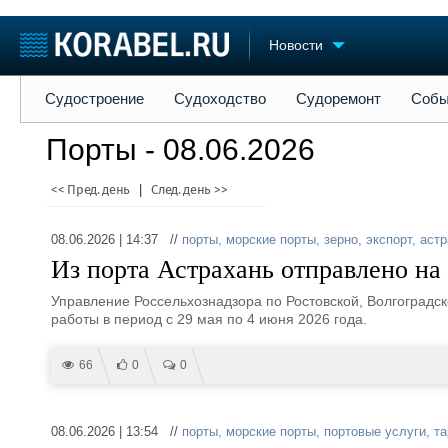
Новости
Судостроение
Судоходство
Судоремонт
События
Пре
Судостроение
Судоходство
Судоремонт
Собы
Судостроение
Торговая площадка
Конфере
Порты - 08.06.2026
Пульс
Доска объявлений
Выставк
Новости
Продажа флота
Личност
<< Пред. день
|
След. день >>
Компании
Оборудование
Словарь
Репутация
Изделия
08.06.2026 | 14:37 //
порты
,
морские порты
,
зерно
,
экспорт
,
астр
Работа
Материалы
Из порта Астрахань отправлено на 
Крюинг
Услуги
Журнал
Управление Россельхознадзора по Ростовской, Волгоградск
Реклама
работы в период с 29 мая по 4 июня 2026 года.
66
0
0
08.06.2026 | 13:54 //
порты
,
морские порты
,
портовые услуги
,
т