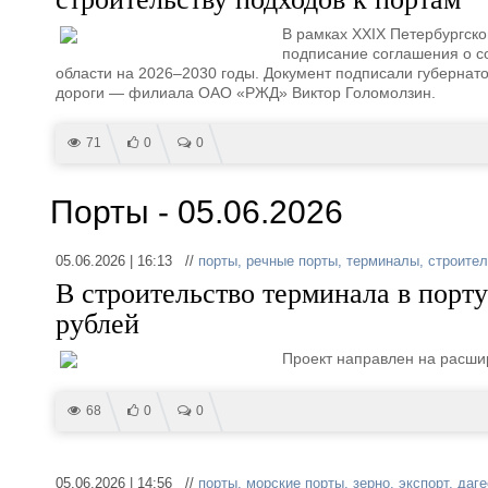
В рамках XXIX Петербургск
подписание соглашения о 
области на 2026–2030 годы. Документ подписали губернат
дороги — филиала ОАО «РЖД» Виктор Голомолзин.
71
0
0
Порты - 05.06.2026
05.06.2026 | 16:13 //
порты
,
речные порты
,
терминалы
,
строител
В строительство терминала в порт
рублей
Проект направлен на расши
68
0
0
05.06.2026 | 14:56 //
порты
,
морские порты
,
зерно
,
экспорт
,
даге