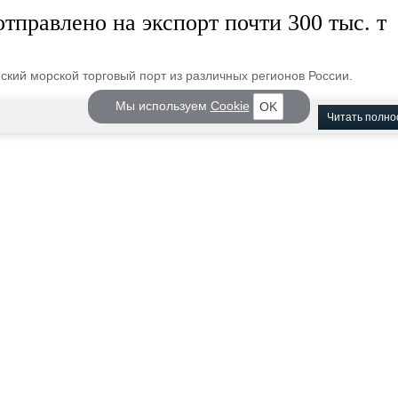
отправлено на экспорт почти 300 тыс. т
ский морской торговый порт из различных регионов России.
Мы используем
Cookie
OK
Читать полно
 пакет акций НМТП
ий ПАО «Новороссийский морской торговый порт» может быть
оду.
Читать полно
енты
,
портальный кран
,
поставка
ран для обработки генеральных и