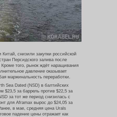
и Китай, снизили закупки российской
стран Персидского залива после
. Кроме того, рынок ждёт наращивания
олнительное давление оказывает
бая маржинальность переработки.
rth Sea Dated (NSD) в балтийских
м $23,5 за баррель против $22,5 за
NSD за тот же период снизилась с
онт для Aframax вырос до $24,05 за
анее, в мае, средняя цена Urals
оговое падение цены отражает как