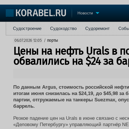
Новости
Судостроение
Судоходство
Судоремонт
События
Пре
Судостроение
Судоходство
Судоремонт
Собы
Судостроение
Торговая площадка
Конфере
06.07.2026 12:05
/
порты
Пульс
Доска объявлений
Выставк
Цены на нефть Urals в п
Новости
Продажа флота
Личност
Компании
Оборудование
Словарь
обвалились на $24 за б
Репутация
Изделия
Работа
Материалы
Крюинг
Услуги
Журнал
По данным Argus, стоимость российской нефти 
Реклама
итогам июня снизилась на $24,19, до $45,98 за 
партии, отгружаемые на танкеры Suezmax, опусти
баррель.
Резкое падение цен на Urals в июне связано с не
«Деловому Петербургу» управляющий партнёр NE