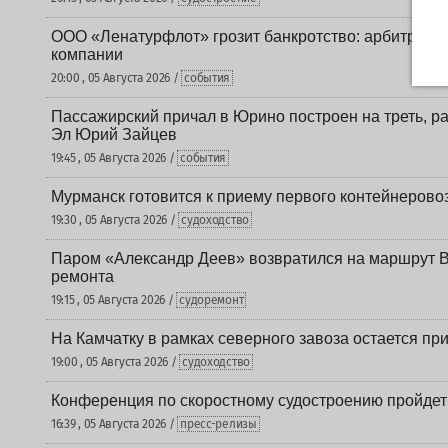
ООО «Ленатурфлот» грозит банкротство: арбитраж р
компании
20:00 , 05 Августа 2026 /
события
Пассажирский причал в Юрино построен на треть, 
Эл Юрий Зайцев
19:45 , 05 Августа 2026 /
события
Мурманск готовится к приему первого контейнеровоз
19:30 , 05 Августа 2026 /
судоходство
Паром «Александр Деев» возвратился на маршрут 
ремонта
19:15 , 05 Августа 2026 /
судоремонт
На Камчатку в рамках северного завоза остается при
19:00 , 05 Августа 2026 /
судоходство
Конференция по скоростному судостроению пройде
16:39 , 05 Августа 2026 /
пресс-релизы