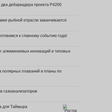
 два дебаркадера проекта Р4200
авке рыбной отрасли заканчивается
готовимся к главному событию года!
лог алюминиевых инноваций и типовых
а полярных плаваний и планы по
в газоанализаторов
а для Таймыра