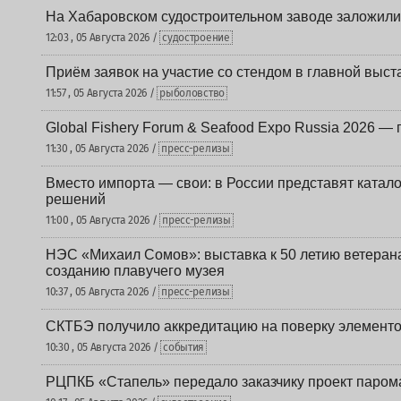
На Хабаровском судостроительном заводе заложили
12:03 , 05 Августа 2026 /
судостроение
Приём заявок на участие со стендом в главной выст
11:57 , 05 Августа 2026 /
рыболовство
Global Fishery Forum & Seafood Expo Russia 2026 — 
11:30 , 05 Августа 2026 /
пресс-релизы
Вместо импорта — свои: в России представят ката
решений
11:00 , 05 Августа 2026 /
пресс-релизы
НЭС «Михаил Сомов»: выставка к 50 летию ветеран
созданию плавучего музея
10:37 , 05 Августа 2026 /
пресс-релизы
СКТБЭ получило аккредитацию на поверку элементо
10:30 , 05 Августа 2026 /
события
РЦПКБ «Стапель» передало заказчику проект паром