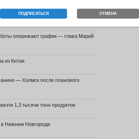
ассмотрит иск о несостоятельности
ПОДПИСАТЬСЯ
ОТМЕНА
работы опережают график — глава Марий
а из Китая
Ванино — Холмск после планового
везти 1,3 тысячи тонн продуктов
т в Нижнем Новгороде