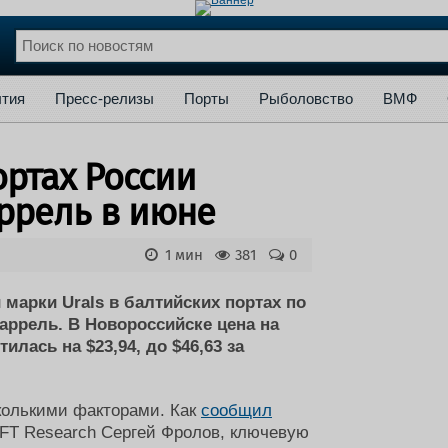
сс-релизы
Порты
Рыболовство
ВМФ
Образование
Яхт
тия
Пресс-релизы
Порты
Рыболовство
ВМФ
нции
Флот
и и семинары
Галерея флота
ортах России
и
Форум
Отзывы
аррель в июне
Все службы
1 мин
381
0
марки Urals в балтийских портах по
баррель. В Новороссийске цена на
лась на $23,94, до $46,63 за
сколькими факторами. Как
сообщил
FT Research Сергей Фролов, ключевую