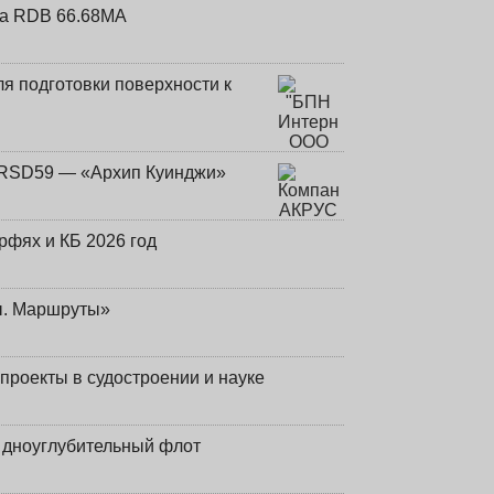
та RDB 66.68МА
я подготовки поверхности к
и RSD59 — «Архип Куинджи»
фях и КБ 2026 год
ы. Маршруты»
роекты в судостроении и науке
й дноуглубительный флот