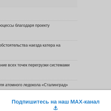
оцессы благодаря проекту
обстоятельства наезда катера на
ние всех точек перегрузки системами
ля атомного ледокола «Сталинград»
кве появилось 10 судостроительных
Подпишитесь на наш MAX-канал
⚓️