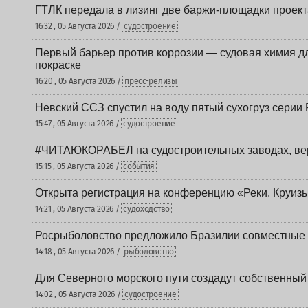
ГТЛК передала в лизинг две баржи-площадки проек
16:32 , 05 Августа 2026 /
судостроение
Первый барьер против коррозии — судовая химия дл
покраске
16:20 , 05 Августа 2026 /
пресс-релизы
Невский ССЗ спустил на воду пятый сухогруз сери
15:47 , 05 Августа 2026 /
судостроение
#ЧИТАЮКОРАБЕЛ на судостроительных заводах, вер
15:15 , 05 Августа 2026 /
события
Открыта регистрация на конференцию «Реки. Круиз
14:21 , 05 Августа 2026 /
судоходство
Росрыболовство предложило Бразилии совместные п
14:18 , 05 Августа 2026 /
рыболовство
Для Северного морского пути создадут собственны
14:02 , 05 Августа 2026 /
судостроение