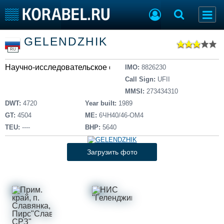
Список судов
GELENDZHIK
Тип судна
Добавить судно
RU
Добавить проект
Научно-исследовательское судно
Последние 100
IMO:
8826230
Call Sign:
UFII
Судостроение
Торговая площадка
MMSI:
273434310
Пульс
Доска объявлений
DWT:
4720
Year built:
1989
Новости
Продажа флота
GT:
4504
ME:
6ЧН40/46-ОМ4
Компании
Оборудование
TEU:
----
BHP:
5640
Репутация
Изделия
Работа
Материалы
Загрузить фото
Крюинг
Услуги
Журнал
Реклама
Конференции
Флот