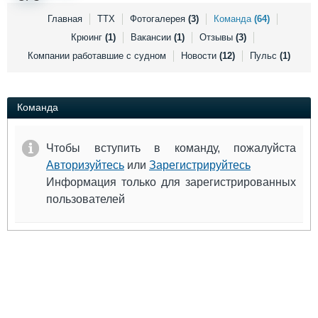
Выставки и семинары
Галерея флота
Главная
ТТХ
Фотогалерея
(3)
Команда
(64)
Личности
Форум
Крюинг
(1)
Вакансии
(1)
Отзывы
(3)
Словарь
Отзывы
Компании работавшие с судном
Новости
(12)
Пульс
(1)
Все службы
Команда
Чтобы вступить в команду, пожалуйста
Авторизуйтесь
или
Зарегистрируйтесь
Информация только для зарегистрированных
пользователей