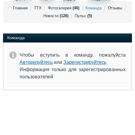
Выставки и семинары
Галерея флота
Главная
ТТХ
Фотогалерея
(40)
Команда
Отзывы
Личности
Форум
Новости
(128)
Пульс
(5)
Словарь
Отзывы
Все службы
Команда
Чтобы вступить в команду, пожалуйста
Авторизуйтесь
или
Зарегистрируйтесь
Информация только для зарегистрированных
пользователей