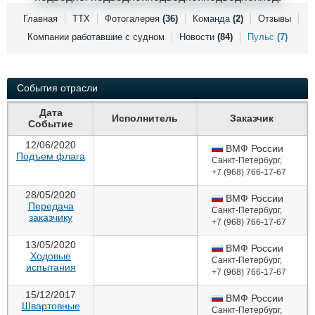
Выставки и семинары
Галерея флота
Главная
ТТХ
Фотогалерея
(36)
Команда
(2)
Отзывы
Личности
Форум
Компании работавшие с судном
Новости
(84)
Пульс
(7)
Словарь
Отзывы
Все службы
События отрасли
Дата
Исполнитель
Заказчик
Событие
12/06/2020
ВМФ России
Подъем флага
Санкт-Петербург
,
+7 (968) 766-17-67
28/05/2020
ВМФ России
Передача
Санкт-Петербург
,
заказчику
+7 (968) 766-17-67
13/05/2020
ВМФ России
Ходовые
Санкт-Петербург
,
испытания
+7 (968) 766-17-67
15/12/2017
ВМФ России
Швартовные
Санкт-Петербург
,