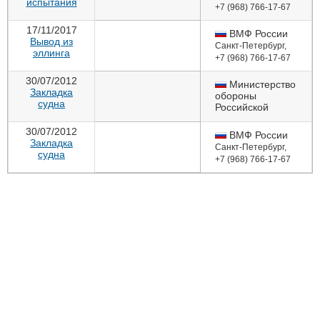
испытания
+7 (968) 766-17-67
17/11/2017
ВМФ России
Вывод из
Санкт-Петербург
,
эллинга
+7 (968) 766-17-67
30/07/2012
Министерство
Закладка
обороны
судна
Российской
Федерации
30/07/2012
Москва
,
+7(495)696-
ВМФ России
Закладка
12-32; +7(495)696-
Санкт-Петербург
,
судна
33-08; +7(495)696-
+7 (968) 766-17-67
88-00