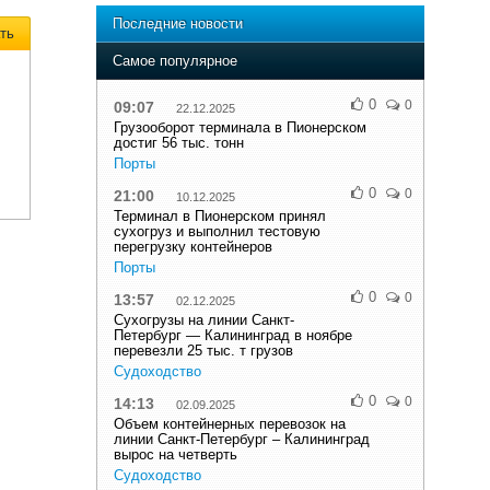
Последние новости
ть
Самое популярное
0
0
09:07
22.12.2025
Грузооборот терминала в Пионерском
достиг 56 тыс. тонн
Порты
0
0
21:00
10.12.2025
Терминал в Пионерском принял
сухогруз и выполнил тестовую
перегрузку контейнеров
Порты
0
0
13:57
02.12.2025
Сухогрузы на линии Санкт-
Петербург — Калининград в ноябре
перевезли 25 тыс. т грузов
Судоходство
0
0
14:13
02.09.2025
Объем контейнерных перевозок на
линии Санкт-Петербург – Калининград
вырос на четверть
Судоходство