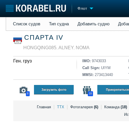
Флот
Список судов
Тип судна
Добавить судно
Добавить прое
Список судов
Тип судна
Добавить судно
Доба
Судостроение
Торговая площадка
Конфере
СПАРТА IV
Пульс
Доска объявлений
Выставк
RU
Новости
Продажа флота
Личност
HONGQING085
,
ALNEY
,
NOMA
Компании
Оборудование
Словарь
Репутация
Изделия
Ген. груз
IMO:
9743033
Работа
Материалы
Call Sign:
UIYM
Крюинг
Услуги
MMSI:
273413440
Журнал
Реклама
Загрузить фото
Прикрепиться
6
18
Главная
ТТХ
Фотогалерея
(6)
Команда
(18)
Ис