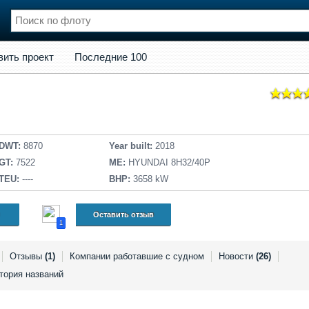
кт
Последние 100
вить проект
Последние 100
нции
Флот
и и семинары
Галерея флота
и
Форум
Отзывы
Все службы
DWT:
8870
Year built:
2018
GT:
7522
ME:
HYUNDAI 8H32/40P
TEU:
----
BHP:
3658 kW
Оставить отзыв
1
Отзывы
(1)
Компании работавшие с судном
Новости
(26)
тория названий