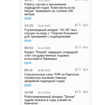
16:57
03.11.2023
Работу систем и механизмов
подводной лодки "Комсомольск-на-
Амуре" проверили на глубине 240
метров
ВМФ
0
0
14:15
20.03.2023
Глубоководный аппарат "АС-40" был
спущен на воду с "Георгия Козьмина"
для тренировки с подводниками
ВМФ
0
0
08:03
31.01.2023
Корвет "Резкий" завершил очередной
этап государственных ходовых
испытаний в Приморье
ВМФ
0
0
09:11
19.08.2020
Спасательные силы ТОФ на Камчатке
отработали оказание помощи
аварийной подводной лодке
ВМФ
0
0
10:58
09.10.2019
Роботизированный аппарат "Веном"
задействовали в ходе учений на
Камчатке