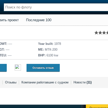
кт
Последние 100
вить проект
Последние 100
нции
Флот
и и семинары
Галерея флота
и
Форум
Отзывы
DWT:
----
Year built:
1978
Все службы
GT:
----
ME:
МТК-200
TEU:
----
BHP:
6100 kw
Оставить отзыв
Отзывы
Компании работавшие с судном
Новости
(11)