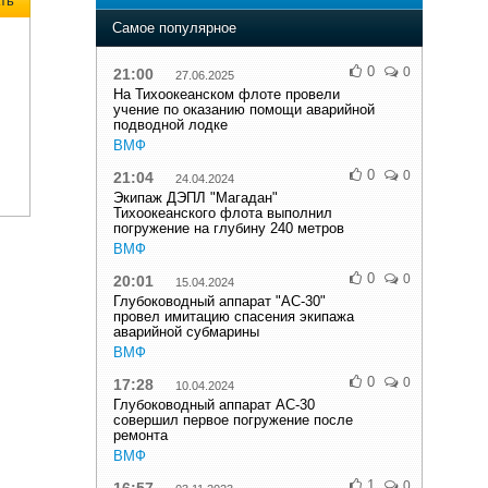
ть
Самое популярное
0
0
21:00
27.06.2025
На Тихоокеанском флоте провели
учение по оказанию помощи аварийной
подводной лодке
ВМФ
0
0
21:04
24.04.2024
Экипаж ДЭПЛ "Магадан"
Тихоокеанского флота выполнил
погружение на глубину 240 метров
ВМФ
0
0
20:01
15.04.2024
Глубоководный аппарат "АС-30"
провел имитацию спасения экипажа
аварийной субмарины
ВМФ
0
0
17:28
10.04.2024
Глубоководный аппарат АС-30
совершил первое погружение после
ремонта
ВМФ
1
0