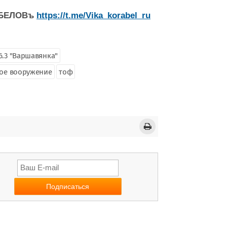
РАБЕЛОВъ
https://t.me/Vika_korabel_ru
6.3 "Варшавянка"
ое вооружение
тоф