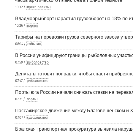
часов арктического планктона в полной темноте
10:32 /
пресс-релизы
Владморрыбпорт нарастил грузооборот на 18% по ит
10:26 /
порты
Тарифы на перевозки грузов северного завоза утве
08:14 /
события
В России унифицируют границы рыболовных участк
07:59 /
рыболовство
Депутаты готовят поправки, чтобы спасти прибрежн
07:47 /
рыболовство
Порты юга России начали снижать ставки на перевал
07:21 /
порты
Пассажирское движение между Благовещенском и Х
07:07 /
судоходство
Братская транспортная прокуратура выявила наруш