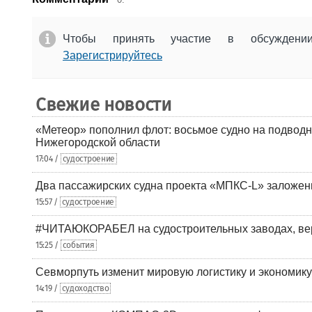
Чтобы принять участие в обсужден
Зарегистрируйтесь
Свежие новости
«Метеор» пополнил флот: восьмое судно на подводн
Нижегородской области
17:04 /
судостроение
Два пассажирских судна проекта «МПКС-L» заложе
15:57 /
судостроение
#ЧИТАЮКОРАБЕЛ на судостроительных заводах, вер
15:25 /
события
Севморпуть изменит мировую логистику и экономик
14:19 /
судоходство