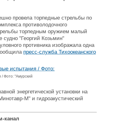
ешно провела торпедные стрельбы по
омплекса противолодочного
стрельбы торпедным оружием малый
е судно "Георгий Козьмин"
уловного противника изображала одна
 сообщила
пресс-служба Тихоокеанского
 / Фото: "Амурский
авной энергетической установки на
Минотавр-М" и гидроакустический
м-канал