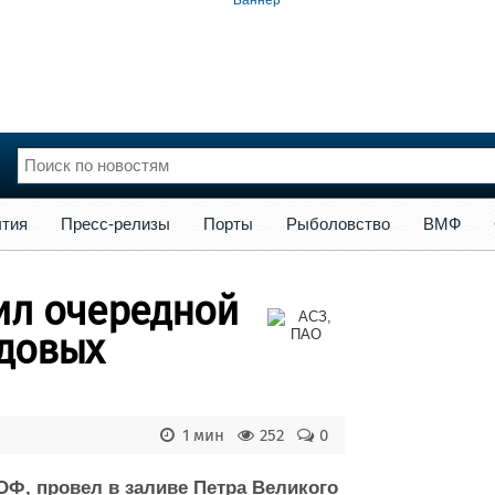
сс-релизы
Порты
Рыболовство
ВМФ
Образование
Яхт
тия
Пресс-релизы
Порты
Рыболовство
ВМФ
нции
Флот
и и семинары
Галерея флота
ил очередной
и
Форум
Отзывы
одовых
Все службы
1 мин
252
0
ОФ, провел в заливе Петра Великого