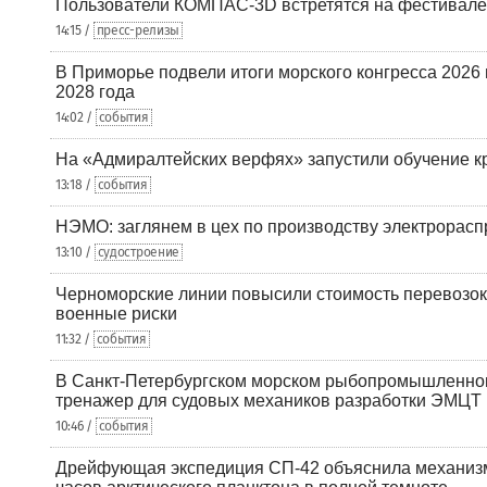
Пользователи КОМПАС-3D встретятся на фестивале
14:15 /
пресс-релизы
В Приморье подвели итоги морского конгресса 2026 
2028 года
14:02 /
события
На «Адмиралтейских верфях» запустили обучение к
13:18 /
события
НЭМО: заглянем в цех по производству электрорасп
13:10 /
судостроение
Черноморские линии повысили стоимость перевозок
военные риски
11:32 /
события
В Санкт-Петербургском морском рыбопромышленно
тренажер для судовых механиков разработки ЭМЦТ
10:46 /
события
Дрейфующая экспедиция СП-42 объяснила механизм