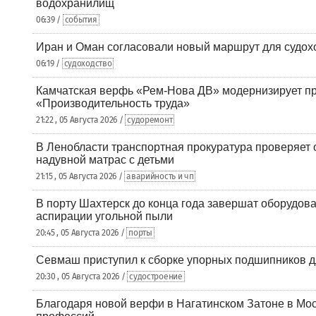
водохранилищ
06:39 /
события
Иран и Оман согласовали новый маршрут для судох
06:19 /
судоходство
Камчатская верфь «Рем-Нова ДВ» модернизирует пр
«Производительность труда»
21:22 , 05 Августа 2026 /
судоремонт
В Ленобласти транспортная прокуратура проверяет 
надувной матрас с детьми
21:15 , 05 Августа 2026 /
аварийность и чп
В порту Шахтерск до конца года завершат оборудова
аспирации угольной пыли
20:45 , 05 Августа 2026 /
порты
Севмаш приступил к сборке упорных подшипников д
20:30 , 05 Августа 2026 /
судостроение
Благодаря новой верфи в Нагатинском Затоне в Мос