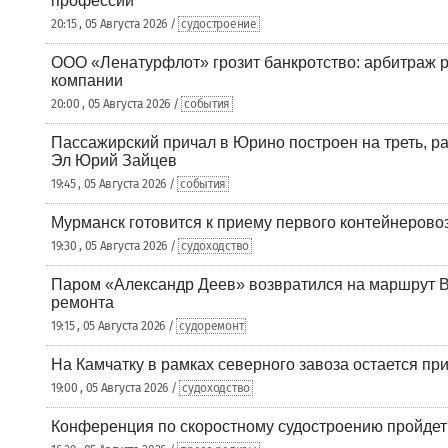
профессий
20:15 , 05 Августа 2026 /
судостроение
ООО «Ленатурфлот» грозит банкротство: арбитраж р
компании
20:00 , 05 Августа 2026 /
события
Пассажирский причал в Юрино построен на треть, 
Эл Юрий Зайцев
19:45 , 05 Августа 2026 /
события
Мурманск готовится к приему первого контейнеровоз
19:30 , 05 Августа 2026 /
судоходство
Паром «Александр Деев» возвратился на маршрут 
ремонта
19:15 , 05 Августа 2026 /
судоремонт
На Камчатку в рамках северного завоза остается при
19:00 , 05 Августа 2026 /
судоходство
Конференция по скоростному судостроению пройде